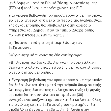
,εκδιδομένου από το Εθνικό Σύστημα Διαπίστευσης
(ΕΣΥΔ) ή ισοδύναμο φορέα χώρας της Ε.Ε .
♦ Έγγραφη βεβαίωση του προσφέροντα με την οποία
θα βεβαιώνεται ότι: μετά το πέρας της διαδικασίας
της ογκομέτρησης θα υποβάλλει στην αρμόδια
Υπηρεσία του Δήμου , ήτοι το τμήμα Διαχείρισης
Υλικών κ Αποθεμάτων τα κάτωθι :
α) Πιστοποιητικό για τις διακριβώσεις των
δεξαμενών .
β)Ογκομετρικό πίνακα σε δύο αντίγραφα .
γ)Πιστοποιητικό διακρίβωσης για την ορειχάλκινη
βέργα για όλο το μήκος χάραξης με τις αντίστοιχες
αβεβαιότητες μέτρησης .
♦ Έγγραφη βεβαίωση του προσφέροντα με την οποία
θα βεβαιώνεται ότι : μετά την πάροδο δοκιμαστικής
λειτουργίας ,διάρκειας τουλάχιστον ενός (1) μηνός
,η οποία θα αποτυπώνεται σε τριάντα (30)
συνεχόμενα ισοζύγια ημέρας και θα καλύπτει όλες
τις αντλίες και τις δεξαμενές του πρατηρίου, θα
υποβάλλει έγγραφη βεβαίωση –δήλωση στην