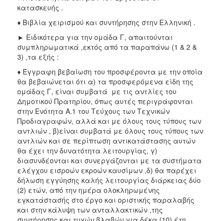
κατασκευής .
♦ Βιβλία χειρισμού και συντήρησης στην Ελληνική .
► Ειδικότερα για την ομάδα Γ, απαιτούνται
συμπληρωματικά ,εκτός από τα παραπάνω (1 & 2 &
3) ,τα εξής :
♦ Έγγραφη βεβαίωση του προσφέροντα με την οποία
θα βεβαιώνεται ότι α) τα προσφερόμενα είδη της
ομάδας Γ, είναι συμβατά με τις αντλίες του
Δημοτικού Πρατηρίου, όπως αυτές περιγράφονται
στην Ενότητα Α.1 του Τεύχους των Τεχνικών
Προδιαγραφών, αλλά και με όλους τους τύπους των
αντλιών , β)είναι συμβατά με όλους τους τύπους των
αντλιών και σε περίπτωση αντικατάστασης αυτών
θα έχει την δυνατότητα λειτουργίας, γ)
διασυνδέονται και συνεργάζονται με τα συστήματα
ελέγχου εισροών εκροών καυσίμων ,δ) θα παρέχει
δήλωση εγγύησης καλής λειτουργίας διάρκειας δύο
(2) ετών, από την ημέρα ολοκληρωμένης
εγκατάστασής στο έργο και οριστικής παραλαβής
και στην κάλυψη των ανταλλακτικών ,της
συντήρησης και τυχών βλαβών για δέκα (10) έτη.