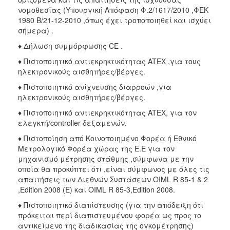
νομοθεσίας (Υπουργική Απόφαση Φ.2/1617/2010 ,ΦΕΚ
1980 Β/21-12-2010 ,όπως έχει τροποποιηθεί και ισχύει
σήμερα) .
♦ Δήλωση συμμόρφωσης CE .
♦ Πιστοποιητικό αντιεκρηκτικότητας ATEX ,για τους
ηλεκτρονικούς αισθητήρες/βέργες.
♦ Πιστοποιητικό ανίχνευσης διαρροών ,για
ηλεκτρονικούς αισθητήρες/βέργες.
♦ Πιστοποιητικό αντιεκρηκτικότητας ATEX, για τον
ελεγκτή/controller δεξαμενών.
♦ Πιστοποίηση από Κοινοποιημένο Φορέα ή Εθνικό
Μετρολογικό Φορέα χώρας της Ε.Ε για τον
μηχανισμό μέτρησης στάθμης ,σύμφωνα με την
οποία θα προκύπτει ότι ,είναι σύμφωνος με όλες τις
απαιτήσεις των Διεθνών Συστάσεων OIML R 85-1 & 2
,Edition 2008 (E) και OIML R 85-3,Edition 2008.
♦ Πιστοποιητικό διαπίστευσης (για την απόδειξη ότι
πρόκειται περί διαπιστευμένου φορέα ως προς το
αντικείμενο της διαδικασίας της ογκομέτρησης)