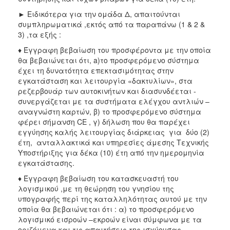
► Ειδικότερα για την ομάδα Δ, απαιτούνται
συμπληρωματικά ,εκτός από τα παραπάνω (1 & 2 &
3) ,τα εξής :
♦ Έγγραφη βεβαίωση του προσφέροντα με την οποία
θα βεβαιώνεται ότι, a)το προσφερόμενο σύστημα
έχει τη δυνατότητα επεκτασιμότητας στην
εγκατάσταση και λειτουργία «δακτυλίων», στα
ρεζερβουάρ των αυτοκινήτων και διασυνδέεται -
συνεργάζεται με τα συστήματα ελέγχου αντλιών –
αναγνώστη καρτών, β) το προσφερόμενο σύστημα
φέρει σήμανση CE , γ) δήλωση που θα παρέχει
εγγύησης καλής λειτουργίας διάρκειας για δύο (2)
έτη, ανταλλακτικά και υπηρεσίες άμεσης Τεχνικής
Υποστήριξης για δέκα (10) έτη από την ημερομηνία
εγκατάστασης.
♦ Έγγραφη βεβαίωση του κατασκευαστή του
λογισμικού ,με τη θεώρηση του γνησίου της
υπογραφής περί της καταλληλότητας αυτού με την
οποία θα βεβαιώνεται ότι : α) το προσφερόμενο
λογισμικό εισροών –εκροών είναι σύμφωνα με τα
οριζόμενα και τις απαιτήσεις της ισχύουσας