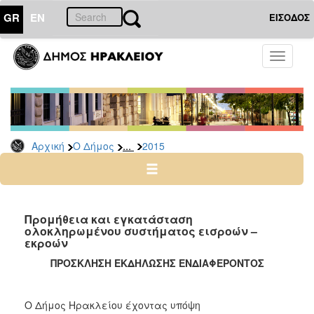
GR
EN
ΕΙΣΟΔΟΣ
Ο
Toggle
ΔΗΜΟΣ
navigati
Διακηρύξεις
-
Δημοπρασίες
Αρχείο
...
Αρχική
Ο Δήμος
2015
2026
2025
2024
Προμήθεια και εγκατάσταση
2023
ολοκληρωμένου συστήματος εισροών –
εκροών
2022
ΠΡΟΣΚΛΗΣΗ ΕΚΔΗΛΩΣΗΣ ΕΝΔΙΑΦΕΡΟΝΤΟΣ
2021
2020
Ο Δήμος Ηρακλείου έχοντας υπόψη
2019