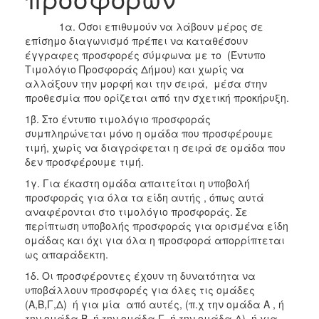
1α. Όσοι επιθυμούν να λάβουν μέρος σε
επίσημο διαγωνισμό πρέπει να καταθέσουν
έγγραφες προσφορές σύμφωνα με το (Έντυπο
Τιμολόγιο Προσφοράς Δήμου) και χωρίς να
αλλάξουν την μορφή και την σειρά, μέσα στην
προθεσμία που ορίζεται από την σχετική προκήρυξη.
1β. Στο έντυπο τιμολόγιο προσφοράς
συμπληρώνεται μόνο η ομάδα που προσφέρουμε
τιμή, χωρίς να διαγράφεται η σειρά σε ομάδα που
δεν προσφέρουμε τιμή.
1γ. Για έκαστη ομάδα απαιτείται η υποβολή
προσφοράς για όλα τα είδη αυτής , όπως αυτά
αναφέρονται στο τιμολόγιο προσφοράς. Σε
περίπτωση υποβολής προσφοράς για ορισμένα είδη
ομάδας και όχι για όλα η προσφορά απορρίπτεται
ως απαράδεκτη.
1δ. Οι προσφέροντες έχουν τη δυνατότητα να
υποβάλλουν προσφορές για όλες τις ομάδες
(Α,Β,Γ,Δ) ή για μία από αυτές, (π.χ την ομάδα Α , ή
την ομάδα Β, ή την ομάδα Γ, ή την ομάδα Δ), ή για