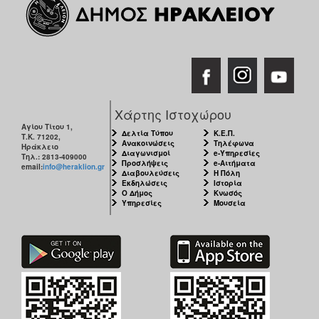
Χάρτης Ιστοχώρου
Αγίου Τίτου 1,
Δελτία Τύπου
Κ.Ε.Π.
Τ.Κ. 71202,
Ανακοινώσεις
Τηλέφωνα
Ηράκλειο
Διαγωνισμοί
e-Υπηρεσίες
Τηλ.: 2813-409000
Προσλήψεις
e-Αιτήματα
email:
info@heraklion.gr
Διαβουλεύσεις
Η Πόλη
Εκδηλώσεις
Ιστορία
Ο Δήμος
Κνωσός
Υπηρεσίες
Μουσεία