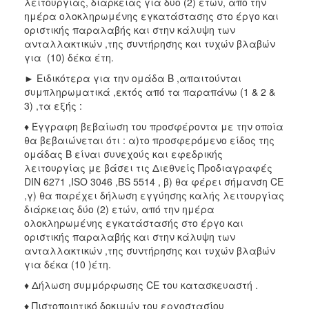
λειτουργίας, διάρκειας για δύο (2) ετών, από την
ημέρα ολοκληρωμένης εγκατάστασης στο έργο και
οριστικής παραλαβής και στην κάλυψη των
ανταλλακτικών ,της συντήρησης και τυχών βλαβών
για (10) δέκα έτη.
► Ειδικότερα για την ομάδα Β ,απαιτούνται
συμπληρωματικά ,εκτός από τα παραπάνω (1 & 2 &
3) ,τα εξής :
♦ Έγγραφη βεβαίωση του προσφέροντα με την οποία
θα βεβαιώνεται ότι : α)το προσφερόμενο είδος της
ομάδας Β είναι συνεχούς και εφεδρικής
λειτουργίας με βάσει τις Διεθνείς Προδιαγραφές
DIN 6271 ,ISO 3046 ,BS 5514 , β) θα φέρει σήμανση CE
,γ) θα παρέχει δήλωση εγγύησης καλής λειτουργίας
διάρκειας δύο (2) ετών, από την ημέρα
ολοκληρωμένης εγκατάστασής στο έργο και
οριστικής παραλαβής και στην κάλυψη των
ανταλλακτικών ,της συντήρησης και τυχών βλαβών
για δέκα (10 )έτη.
♦ Δήλωση συμμόρφωσης CE του κατασκευαστή .
♦ Πιστοποιητικό δοκιμών του εργοστασίου