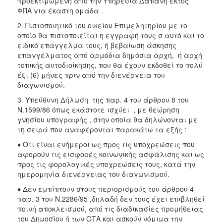
προεκτιμώμενη από την Υπηρεσία Δαπάνη εκτός
ΦΠΑ για έκαστη ομάδα .
2. Πιστοποιητικό του οικείου Επιμελητηρίου με το
οποίο θα πιστοποιείται η εγγραφή τους σ αυτό και το
ειδικό επάγγελμα τους, ή βεβαίωση άσκησης
επαγγέλματος από αρμόδια δημόσια αρχή, ή αρχή
τοπικής αυτοδιοίκησης, που θα έχουν εκδοθεί το πολύ
έξι (6) μήνες πριν από την διενέργεια του
διαγωνισμού.
3. Υπεύθυνη Δήλωση της παρ. 4 του άρθρου 8 του
Ν.1599/86 όπως εκάστοτε ισχύει , με θεώρηση
γνησίου υπογραφής , στην οποία θα δηλώνονται με
τη σειρά που αναφέρονται παρακάτω τα εξής :
♦ Ότι είναι ενήμεροι ως προς τις υποχρεώσεις που
αφορούν τις εισφορές κοινωνικής ασφάλισης και ως
προς τις φορολογικές υποχρεώσεις τους, κατά την
ημερομηνία διενέργειας του διαγωνισμού.
♦ Δεν εμπίπτουν στους περιορισμούς του άρθρου 4
παρ. 3 του Ν.2286/95 ,δηλαδή δεν τους έχει επιβληθεί
ποινή αποκλεισμού, από τις διαδικασίες προμήθειας
του Δημοσίου ή των ΟΤΑ και ασκούν νόμιμα την