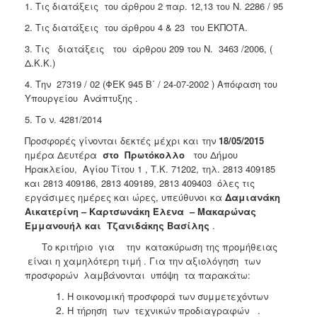
1. Τις διατάξεις του άρθρου 2 παρ. 12,13 του Ν. 2286 / 95
2. Τις διατάξεις του άρθρου 4 & 23 του ΕΚΠΟΤΑ.
3. Τις διατάξεις του άρθρου 209 του Ν. 3463 /2006, (
Δ.Κ.Κ.)
4. Την 27319 / 02 (ΦΕΚ 945 Β΄ / 24-07-2002 ) Απόφαση του
Υπουργείου Ανάπτυξης .
5. Το ν. 4281/2014
Προσφορές γίνονται δεκτές μέχρι και την
18/05/2015
ημέρα Δευτέρα
στο Πρωτόκολλο
του Δήμου
Ηρακλείου, Αγίου Τίτου 1 , Τ.Κ. 71202, τηλ. 2813 409185
και 2813 409186, 2813 409189, 2813 409403 όλες τις
εργάσιμες ημέρες και ώρες, υπεύθυνοι κα
Δαμιανάκη
Αικατερίνη – Καρτσωνάκη Έλενα – Μακαρώνας
Εμμανουήλ και Τζανιδάκης Βασίλης
.
Το κριτήριο για την κατακύρωση της προμήθειας
είναι η χαμηλότερη τιμή . Για την αξιολόγηση των
προσφορών λαμβάνονται υπόψη τα παρακάτω:
Η οικονομική προσφορά των συμμετεχόντων
Η τήρηση των τεχνικών προδιαγραφών .