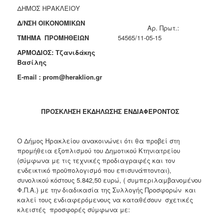
ΔΗΜΟΣ ΗΡΑΚΛΕΙΟΥ
2018
Δ/ΝΣΗ ΟΙΚΟΝΟΜΙΚΩΝ
2017
Aρ. Πρωτ.:
ΤΜΗΜΑ ΠΡΟΜΗΘΕΙΩΝ
54565/11-05-15
2016
ΑΡΜΟΔΙΟΣ: Τζανιδάκης
2015
Βασίλης
2013
E
-
mail
:
prom
@
heraklion
.
gr
ΠΡΟΣΚΛΗΣΗ ΕΚΔΗΛΩΣΗΣ ΕΝΔΙΑΦΕΡΟΝΤΟΣ
Ο
ΤΟΠΟΣ
ΜΑΣ
Ο Δήμος Ηρακλείου ανακοινώνει ότι θα προβεί στη
προμήθεια εξοπλισμού του Δημοτικού Κτηνιατρείου
ΠΟΛΙΤΙΣΜΟΣ
(σύμφωνα με τις τεχνικές προδιαγραφές και τον
ενδεικτικό προϋπολογισμό που επισυνάπτονται),
ΑΝΘΕΚΤΙΚΗ
συνολικού κόστους 5.842,50 ευρώ, ( συμπεριλαμβανομένου
ΠΟΛΗ
Φ.Π.Α.) με την διαδικασία της Συλλογής Προσφορών και
καλεί τους ενδιαφερόμενους να καταθέσουν σχετικές
κλειστές προσφορές σύμφωνα με: