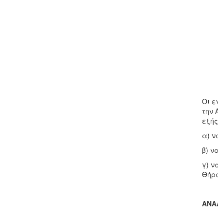
Οι ε
την 
εξής
α) ν
β) ν
γ) ν
Θήρα
ΑΝΑΛ