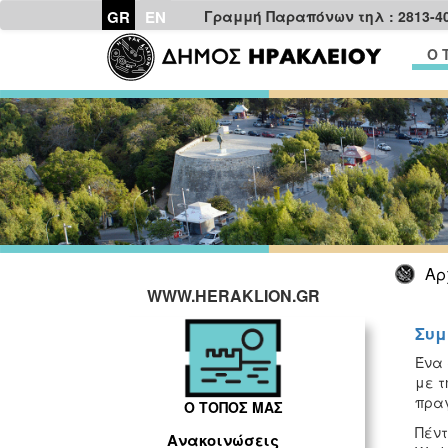
GR
EN
Γραμμή Παραπόνων τηλ : 2813-4
Ο 
Αρ
WWW.HERAKLION.GR
Συμ
Ένα 
με τ
πραγ
Ο ΤΟΠΟΣ ΜΑΣ
Πέντ
Ανακοινώσεις