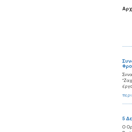
Αρχ
Συν
Φρο
Συνα
"Ζαχ
έργο
περι
5 Δ
Ο Ορ