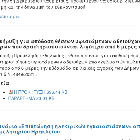
, την 5η Δεκεμβρίου κάθε έτους, προκειμένου να ορισθεί διεθν
μη και την δυναμική του εθελοντισμού.
σσότερα...
κήρυξη για απόδοση θέσεων υφιστάμενων αδειούχ
ρών που δραστηριοποιούνται λιγότερο από 6 μέρες 
ήρυξη-Πρόσκληση εκδήλωσης ενδιαφέροντος για απόδοση θέ
τηριοποίησης υφιστάμενων αδειούχων επαγγελματιών πωλητώ
τερο από 6 μέρες την εβδομάδα σε λαϊκές αγορές των Δήμων
1 δ Ν. 4849/2021 .
εία
Η ΠΡΟΚΗΡΥΞΗ 696.44 KB
ΠΑΡΑΡΤΗΜΑ 23.01 KB
ινάριο «Επιθεώρηση ηλεκτρικών εγκαταστάσεων» από
μελητηρίου Ηρακλείου