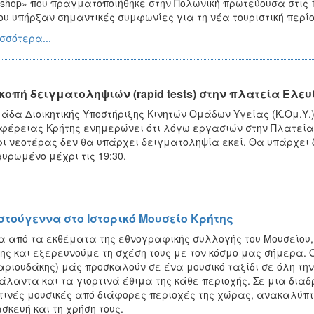
shop» που πραγματοποιήθηκε στην Πολωνική πρωτεύουσα στις 13
ου υπήρξαν σημαντικές συμφωνίες για τη νέα τουριστική περίο
σσότερα...
κοπή δειγματοληψιών (rapid tests) στην πλατεία Ελε
άδα Διοικητικής Υποστήριξης Κινητών Ομάδων Υγείας (Κ.Ομ.Υ.) 
φέρειας Κρήτης ενημερώνει ότι λόγω εργασιών στην Πλατεία Ε
ι νεοτέρας δεν θα υπάρχει δειγματοληψία εκεί. Θα υπάρχει 
υρωμένο μέχρι τις 19:30.
στούγεννα στο Ιστορικό Μουσείο Κρήτης
 από τα εκθέματα της εθνογραφικής συλλογής του Μουσείου, κ
ης και εξερευνούμε τη σχέση τους με τον κόσμο μας σήμερα.
ριουδάκης) μάς προσκαλούν σε ένα μουσικό ταξίδι σε όλη τη
άλαντα και τα γιορτινά έθιμα της κάθε περιοχής. Σε μια διαδ
τινές μουσικές από διάφορες περιοχές της χώρας, ανακαλύπ
σκευή και τη χρήση τους.