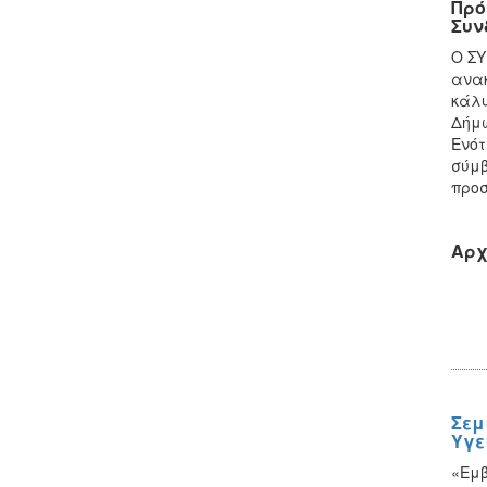
Πρό
Συν
Ο ΣΥ
ανακ
κάλυ
Δήμω
Ενότ
σύμβ
προσ
Αρχ
Σεμ
Υγε
«Εμβ