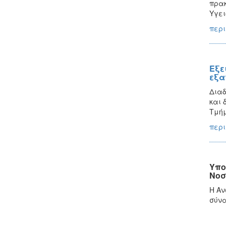
πρακ
Υγει
περι
Εξε
εξα
Διαδ
και 
Τμήμ
περι
Υπο
Νοσ
Η Αν
σύνα