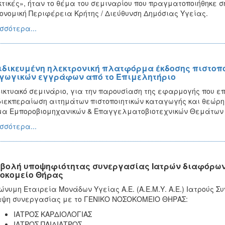
τικές», ήταν το θέμα του σεμιναρίου που πραγματοποιήθηκε σ
ονομική Περιφέρεια Κρήτης / Διεύθυνση Δημόσιας Υγείας.
σσότερα...
ιδικευμένη ηλεκτρονική πλατφόρμα έκδοσης πιστοπ
γωγικών εγγράφων από το Επιμελητήριο
ικτυακό σεμινάριο, για την παρουσίαση της εφαρμογής που επ
διεκπεραίωση αιτημάτων πιστοποιητικών καταγωγής και θεώρ
α Εμποροβιομηχανικών & Επαγγελματοβιοτεχνικών Θεμάτων τ
σσότερα...
βολή υποψηφιότητας συνεργασίας Ιατρών διαφόρων ε
οκομείο Θήρας
ώνυμη Εταιρεία Μονάδων Υγείας Α.Ε. (Α.Ε.Μ.Υ. Α.Ε.) Ιατρούς 
ψη συνεργασίας με το ΓΕΝΙΚΟ ΝΟΣΟΚΟΜΕΙΟ ΘΗΡΑΣ:
ΙΑΤΡΟΣ ΚΑΡΔΙΟΛΟΓΙΑΣ
ΙΑΤΡΟΣ ΠΑΙΔΙΑΤΡΟΣ