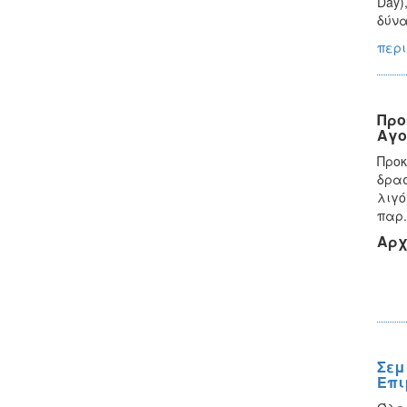
Day)
δύνα
περι
Προ
Αγο
Προκ
δρασ
λιγό
παρ.
Αρχ
Σεμ
Επι