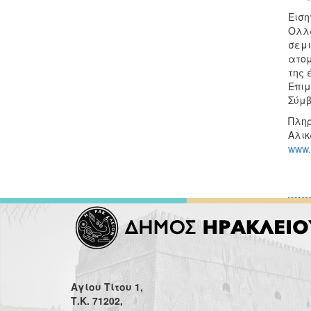
Ειση
Ολλα
σεμι
ατομ
της 
Επιμ
Σύμβ
Πληρ
Αλικ
www.k
Αγίου Τίτου 1,
Τ.Κ. 71202,