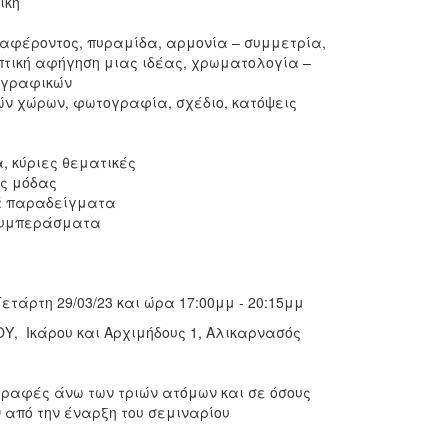
ική
διαφέροντος, πυραμίδα, αρμονία – συμμετρία,
πτική αφήγηση μιας ιδέας, χρωματολογία –
η γραφικών
ών χώρων, φωτογραφία, σχέδιο, κατόψεις
, κύριες θεματικές
ης μόδας
κά παραδείγματα
 συμπεράσματα
ετάρτη 29/03/23 και ώρα 17:00μμ - 20:15μμ
Υ, Ικάρου και Αρχιμήδους 1, Αλικαρνασός
γραφές άνω των τριών ατόμων και σε όσους
 από την έναρξη του σεμιναρίου