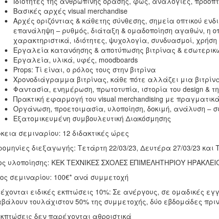
Ιδιότητες της ανθρώπινης όρασης, φως, αναλογίες, προοπτ
Βασικές αρχές visual merchandise
Αρχές οριζόντιας & κάθετης σύνθεσης, σημεία οπτικού εν
επανάληψη – ρυθμός, διάταξη & ομαδοποίηση αγαθών, η ο
χαρακτηριστικά, ιδιότητες, ψυχολογία, συνδυασμοί, χρήσ
Εργαλεία κατανόησης & αποτύπωσης βιτρίνας & εσωτερικ
Εργαλεία, υλικά, υφές, moodboards
Props: Τί είναι, ο ρόλος τους στην βιτρίνα
Χρονοδιάγραμμα βιτρίνας, κάθε πότε αλλάζει μια βιτρίνα
Φαντασία, ενημέρωση, πρωτοτυπία, ιστορία του design & τ
Πρακτική εφαρμογή του visual merchandising με πραγματι
Οργάνωση, προετοιμασία, υλοποίηση, δοκιμή, ανάλυση –
Εξατομικευμένη συμβουλευτική Διακόσμησης
κεια σεμιναρίου: 12 διδακτικές ώρες
ομηνίες διεξαγωγής: Τετάρτη 22/03/23, Δευτέρα 27/03/23 και Τ
ς υλοποίησης: ΚΕΚ ΤΕΧΝΙΚΕΣ ΣΧΟΛΕΣ ΕΠΙΜΕΛΗΤΗΡΙΟΥ ΗΡΑΚΛΕΙΟ
ος σεμιναρίου: 100€* ανά συμμετοχή
έχονται ειδικές εκπτώσεις 10%: Σε ανέργους, σε ομαδικές εγ
βάλουν τουλάχιστον 50% της συμμετοχής, δύο εβδομάδες πριν
εκπτώσεις δεν παρέχονται αθροιστικά