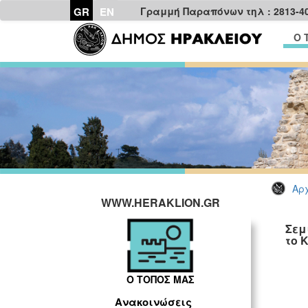
GR
EN
Γραμμή Παραπόνων τηλ : 2813-4
Ο 
Αρχ
WWW.HERAKLION.GR
Σεμ
το 
Ο ΤΟΠΟΣ ΜΑΣ
Ανακοινώσεις