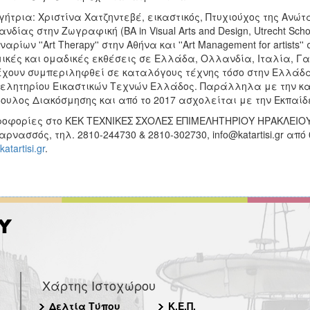
γήτρια: Χριστίνα Χατζηντεβέ, εικαστικός, Πτυχιούχος της Αν
νδίας στην Ζωγραφική (ΒΑ in Visual Arts and Design, Utrecht Scho
ναρίων ''Αrt Therapy'' στην Αθήνα και ''Αrt Management for artists
ικές και ομαδικές εκθέσεις σε Ελλάδα, Ολλανδία, Ιταλία, Γ
έχουν συμπεριληφθεί σε καταλόγους τέχνης τόσο στην Ελλάδα 
ελητηρίου Εικαστικών Τεχνών Ελλάδος. Παράλληλα με την καλ
ουλος Διακόσμησης και από το 2017 ασχολείται με την Εκπαίδ
οφορίες στο ΚΕΚ ΤΕΧΝΙΚΕΣ ΣΧΟΛΕΣ ΕΠΙΜΕΛΗΤΗΡΙΟΥ ΗΡΑΚΛΕΙΟΥ –
αρνασσός, τηλ. 2810-244730 & 2810-302730, info@katartisi.gr από
atartisi.gr
.
Χάρτης Ιστοχώρου
Δελτία Τύπου
Κ.Ε.Π.