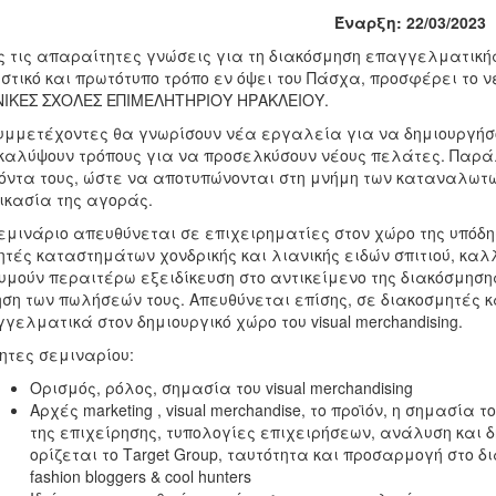
Έναρξη: 22/03/2023
 τις απαραίτητες γνώσεις για τη διακόσμηση επαγγελματικής
στικό και πρωτότυπο τρόπο εν όψει του Πάσχα, προσφέρει το ν
ΙΚΕΣ ΣΧΟΛΕΣ ΕΠΙΜΕΛΗΤΗΡΙΟΥ ΗΡΑΚΛΕΙΟΥ.
υμμετέχοντες θα γνωρίσουν νέα εργαλεία για να δημιουργήσο
αλύψουν τρόπους για να προσελκύσουν νέους πελάτες. Παρά
όντα τους, ώστε να αποτυπώνονται στη μνήμη των καταναλωτ
ικασία της αγοράς.
εμινάριο απευθύνεται σε επιχειρηματίες στον χώρο της υπόδησ
τές καταστημάτων χονδρικής και λιανικής ειδών σπιτιού, καλ
υμούν περαιτέρω εξειδίκευση στο αντικείμενο της διακόσμησης
ση των πωλήσεών τους. Απευθύνεται επίσης, σε διακοσμητές κ
γελματικά στον δημιουργικό χώρο του visual merchandising.
ητες σεμιναρίου:
Ορισμός, ρόλος, σημασία του visual merchandising
Αρχές marketing , visual merchandise, το προϊόν, η σημασία
της επιχείρησης, τυπολογίες επιχειρήσεων, ανάλυση και 
ορίζεται το Τarget Group, ταυτότητα και προσαρμογή στο 
fashion bloggers & cool hunters