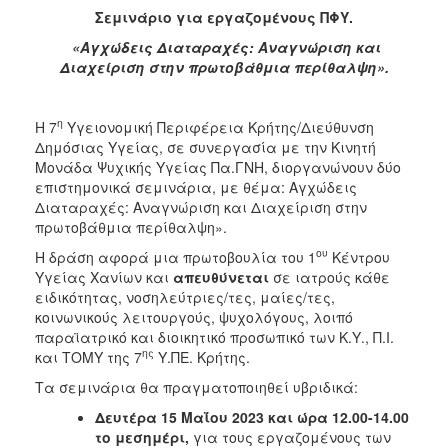
Σεμινάριο για εργαζομένους ΠΦΥ.
2017
«Αγχώδεις Διαταραχές: Αναγνώριση και
2016
Διαχείριση στην πρωτοβάθμια περίθαλψη».
2015
2012
η
Η 7
Υγειονομική Περιφέρεια Κρήτης/Διεύθυνση
2011
Δημόσιας Υγείας, σε συνεργασία με την Κινητή
Μονάδα Ψυχικής Υγείας Πα.ΓΝΗ, διοργανώνουν δύο
επιστημονικά σεμινάρια, με θέμα: Αγχώδεις
Διαταραχές: Αναγνώριση και Διαχείριση στην
πρωτοβάθμια περίθαλψη».
Ο
ου
Η δράση αφορά μια πρωτοβουλία του 1
Κέντρου
ΔΗΜΟΣ
Υγείας Χανίων
και
απευθύνεται
σε ιατρούς κάθε
ειδικότητας, νοσηλεύτριες/τες, μαίες/τες,
ΠΟΛΙΤΙΣΜΟΣ
κοινωνικούς λειτουργούς, ψυχολόγους, λοιπό
παραϊατρικό και διοικητικό προσωπικό των Κ.Υ., Π.Ι.
ΑΝΘΕΚΤΙΚΗ
ης
και ΤΟΜΥ της 7
Υ.ΠΕ. Κρήτης.
ΠΟΛΗ
Τα σεμινάρια θα πραγματοποιηθεί υβριδικά:
Δευτέρα 15 Μαΐου 2023 και ώρα 12.00-14.00
το μεσημέρι,
για τους εργαζομένους των