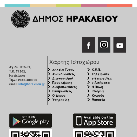
Χάρτης Ιστοχώρου
Αγίου Τίτου 1,
Δελτία Τύπου
Κ.Ε.Π.
Τ.Κ. 71202,
Ανακοινώσεις
Τηλέφωνα
Ηράκλειο
Διαγωνισμοί
e-Υπηρεσίες
Τηλ.: 2813-409000
Προσλήψεις
e-Αιτήματα
email:
info@heraklion.gr
Διαβουλεύσεις
Η Πόλη
Εκδηλώσεις
Ιστορία
Ο Δήμος
Κνωσός
Υπηρεσίες
Μουσεία