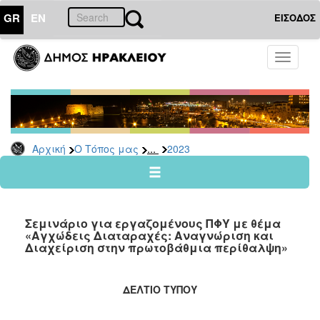
GR
EN
ΕΙΣΟΔΟΣ
Ο
Toggle
ΤΟΠΟΣ
navigati
ΜΑΣ
Ανακοινώσεις
Αρχείο
2026
...
Αρχική
Ο Τόπος μας
2023
2025
2024
2023
Σεμινάριο για εργαζομένους ΠΦΥ με θέμα
2022
«Αγχώδεις Διαταραχές: Αναγνώριση και
Διαχείριση στην πρωτοβάθμια περίθαλψη»
2021
2020
ΔΕΛΤΙΟ ΤΥΠΟΥ
2019
2018