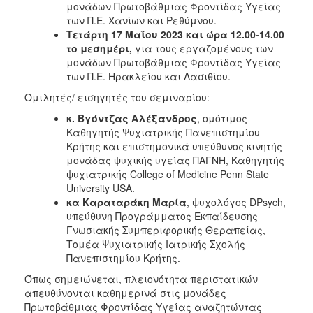
μονάδων Πρωτοβάθμιας Φροντίδας Υγείας
των Π.Ε. Χανίων και Ρεθύμνου.
Τετάρτη 17 Μαΐου 2023 και ώρα 12.00-14.00
το μεσημέρι,
για τους εργαζομένους των
μονάδων Πρωτοβάθμιας Φροντίδας Υγείας
των Π.Ε. Ηρακλείου και Λασιθίου.
Ομιλητές/ εισηγητές του σεμιναρίου:
κ. Βγόντζας Αλέξανδρος
, ομότιμος
Καθηγητής Ψυχιατρικής Πανεπιστημίου
Κρήτης και επιστημονικά υπεύθυνος κινητής
μονάδας ψυχικής υγείας ΠΑΓΝΗ, Καθηγητής
ψυχιατρικής College of Medicine Penn State
University USA.
κα Καραταράκη Μαρία
, ψυχολόγος DPsych,
υπεύθυνη Προγράμματος Εκπαίδευσης
Γνωσιακής Συμπεριφορικής Θεραπείας,
Τομέα Ψυχιατρικής Ιατρικής Σχολής
Πανεπιστημίου Κρήτης.
Όπως σημειώνεται, πλειονότητα περιστατικών
απευθύνονται καθημερινά στις μονάδες
Πρωτοβάθμιας Φροντίδας Υγείας αναζητώντας