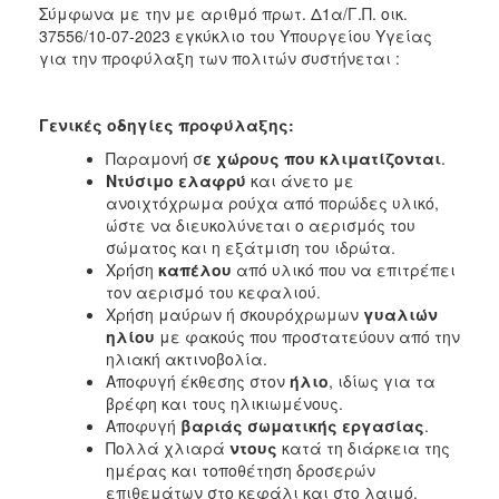
Σύμφωνα με την με αριθμό πρωτ. Δ1α/Γ.Π. οικ.
37556/10-07-2023 εγκύκλιο του Υπουργείου Υγείας
για την προφύλαξη των πολιτών συστήνεται :
Γενικές οδηγίες προφύλαξης:
Παραμονή σ
ε χώρους που κλιματίζονται
.
Ντύσιμο ελαφρύ
και άνετο με
ανοιχτόχρωμα ρούχα από πορώδες υλικό,
ώστε να διευκολύνεται ο αερισμός του
σώματος και η εξάτμιση του ιδρώτα.
Χρήση
καπέλου
από υλικό που να επιτρέπει
τον αερισμό του κεφαλιού.
Χρήση μαύρων ή σκουρόχρωμων
γυαλιών
ηλίου
με φακούς που προστατεύουν από την
ηλιακή ακτινοβολία.
Αποφυγή έκθεσης στον
ήλιο
, ιδίως για τα
βρέφη και τους ηλικιωμένους.
Αποφυγή
βαριάς σωματικής εργασίας
.
Πολλά χλιαρά
ντους
κατά τη διάρκεια της
ημέρας και τοποθέτηση δροσερών
επιθεμάτων στο κεφάλι και στο λαιμό.