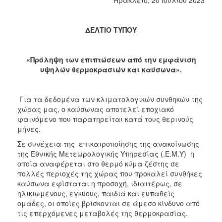
2017
2016
ΔΕΛΤΙΟ ΤΥΠΟΥ
2015
2012
«Πρόληψη των επιπτώσεων από την εμφάνιση
υψηλών θερμοκρασιών και καύσωνα».
2011
Για τα δεδομένα των κλιματολογικών συνθηκών της
χώρας μας, ο καύσωνας αποτελεί εποχιακό
φαινόμενο που παρατηρείται κατά τους θερινούς
Ο
ΔΗΜΟΣ
μήνες.
Σε συνέχεια της επικαιροποίησης της ανακοίνωσης
ΠΟΛΙΤΙΣΜΟΣ
της Εθνικής Μετεωρολογικής Υπηρεσίας (.Ε.Μ.Υ)
η
οποία αναφέρεται στο θερμό κύμα ζέστης σε
ΑΝΘΕΚΤΙΚΗ
πολλές περιοχές της χώρας που προκαλεί συνθήκες
ΠΟΛΗ
καύσωνα εφίσταται η προσοχή, ιδιαιτέρως, σε
ηλικιωμένους, εγκύους, παιδιά και ευπαθείς
ομάδες, οι οποίες βρίσκονται σε άμεσο κίνδυνο από
τις επερχόμενες μεταβολές της θερμοκρασίας.