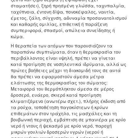
σταματήσει), ξηρή πρησμένη γλώσσα, ταχυπαλμία,
ταχύπνοια, έντονη δίψα, πονοκέφαλος, ναυτία,
έμετος, ζάλη, σύγχυση, αδυναμία προσανατολισμού
και καθαρής ομιλίας, επιθετική ή παράξενη
συμπεριφορά, σπασμοί, απώλεια συνείδησης ή
κώμα.
Η θεραπεία των ατόμων που παρουσιάζουν τα
παραπάνω συμπτώματα, όταν η θερμοκρασία του
περιβάλλοντος είναι υψηλή, πρέπει να γίνεται
κατά προτίμηση σε νοσηλευτικά ιδρύματα, αλλά ως
πρώτες βοήθειες
μέχρι τη διακομιδή τους σε αυτά
θα πρέπει να εφαρμοστούν άμεσα μέτρα
ελάττωσης της θερμοκρασίας του σώματος:
Μεταφορά του θερμόπληκτου άμεσα σε μέρος
δροσερό, ευάερο, σκιερό κατά προτίμηση
κλιματιζόμενο (ανωτέρω σχετ.), πλήρης έκδυση από
τα ρούχα, τοποθέτηση παγοκύστεων ή κρύων
επιθεμάτων στον τράχηλο, τις μασχάλες και τη
βουβωνική περιοχή, εμβάπτιση σε μπανιέρα με κρύο
νερό ή ντους ή ψεκασμό με κρύο νερό, παροχή
μικρών γουλιών δροσερών υγρών (νερού ή
αραιωμένου χυμού φρούτων, 1 μέρος χυμού σε 4