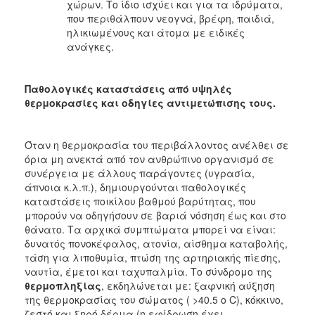
χώρων. Το ίδιο ισχύει και για τα ιδρύματα,
που περιθάλπουν νεογνά, βρέφη, παιδιά,
ηλικιωμένους και άτομα με ειδικές
ανάγκες.
Παθολογικές καταστάσεις από υψηλές
θερμοκρασίες και οδηγίες αντιμετώπισης τους.
Όταν η θερμοκρασία του περιβάλλοντος ανέλθει σε
όρια μη ανεκτά από τον ανθρώπινο οργανισμό σε
συνέργεια με άλλους παράγοντες (υγρασία,
άπνοια κ.λ.π.), δημιουργούνται παθολογικές
καταστάσεις ποικίλου βαθμού βαρύτητας, που
μπορούν να οδηγήσουν σε βαριά νόσηση έως και στο
θάνατο. Τα αρχικά συμπτώματα μπορεί να είναι:
δυνατός πονοκέφαλος, ατονία, αίσθημα καταβολής,
τάση για λιποθυμία, πτώση της αρτηριακής πίεσης,
ναυτία, έμετοι και ταχυπαλμία. Το σύνδρομο της
θερμοπληξίας
, εκδηλώνεται με: ξαφνική αύξηση
της θερμοκρασίας του σώματος ( >40.5 ο C), κόκκινο,
ζεστό και ξηρό δέρμα (η εφίδρωση έχει