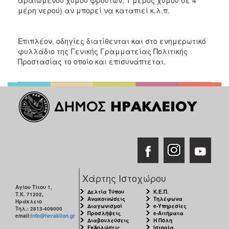
μέρη νερού) αν μπορεί να καταπιεί κ.λ.π.
Επιπλέον, οδηγίες διατίθενται και στο ενημερωτικό
φυλλάδιο της Γενικής Γραμματείας Πολιτικής
Προστασίας το οποίο και επισυνάπτεται.
Χάρτης Ιστοχώρου
Αγίου Τίτου 1,
Δελτία Τύπου
Κ.Ε.Π.
Τ.Κ. 71202,
Ανακοινώσεις
Τηλέφωνα
Ηράκλειο
Διαγωνισμοί
e-Υπηρεσίες
Τηλ.: 2813-409000
Προσλήψεις
e-Αιτήματα
email:
info@heraklion.gr
Διαβουλεύσεις
Η Πόλη
Εκδηλώσεις
Ιστορία