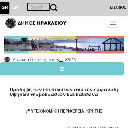
GR
EN
ΕΙΣΟΔΟΣ
Ο
Toggle
ΤΟΠΟΣ
navigati
ΜΑΣ
Ανακοινώσεις
Αρχείο
2026
...
Αρχική
Ο Τόπος μας
2023
2025
2024
2023
Πρόληψη των επιπτώσεων από την εμφάνιση
2022
υψηλών θερμοκρασιών και καύσωνα
2021
2020
η
7
ΥΓΕΙΟΝΟΜΙΚΗ ΠΕΡΙΦΕΡΕΙΑ ΚΡΗΤΗΣ
2019
2018
Ηράκλειο, 20 Ιουλίου 2023