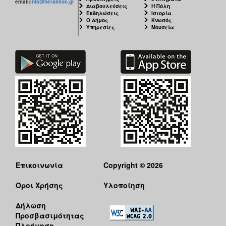
email:
info@heraklion.gr
Διαβουλεύσεις
Η Πόλη
Εκδηλώσεις
Ιστορία
Ο Δήμος
Κνωσός
Υπηρεσίες
Μουσεία
Επικοινωνία
Copyright © 2026
Όροι Χρήσης
Υλοποίηση
Δήλωση
Προσβασιμότητας
Πλοήγηση