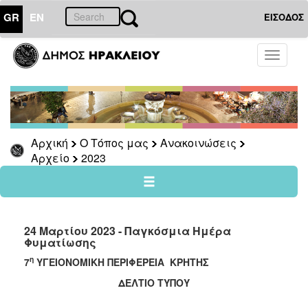
GR
EN
ΕΙΣΟΔΟΣ
Ο
Toggle
ΤΟΠΟΣ
navigati
ΜΑΣ
Ανακοινώσεις
Αρχείο
2026
Αρχική
Ο Τόπος μας
Ανακοινώσεις
Αρχείο
2023
2025
2024
2023
2022
24 Μαρτίου 2023 - Παγκόσμια Ημέρα
Φυματίωσης
2021
η
7
ΥΓΕΙΟΝΟΜΙΚΗ ΠΕΡΙΦΕΡΕΙΑ ΚΡΗΤΗΣ
2020
ΔΕΛΤΙΟ ΤΥΠΟΥ
2019
2018