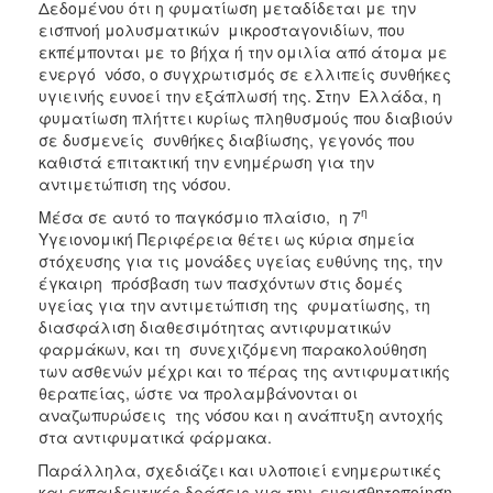
Δεδομένου ότι η φυματίωση μεταδίδεται με την
εισπνοή μολυσματικών μικροσταγονιδίων, που
εκπέμπονται με το βήχα ή την ομιλία από άτομα με
ενεργό νόσο, ο συγχρωτισμός σε ελλιπείς συνθήκες
υγιεινής ευνοεί την εξάπλωσή της. Στην Ελλάδα, η
φυματίωση πλήττει κυρίως πληθυσμούς που διαβιούν
σε δυσμενείς συνθήκες διαβίωσης, γεγονός που
καθιστά επιτακτική την ενημέρωση για την
αντιμετώπιση της νόσου.
η
Μέσα σε αυτό το παγκόσμιο πλαίσιο, η 7
Υγειονομική Περιφέρεια θέτει ως κύρια σημεία
στόχευσης για τις μονάδες υγείας ευθύνης της, την
έγκαιρη πρόσβαση των πασχόντων στις δομές
υγείας για την αντιμετώπιση της φυματίωσης, τη
διασφάλιση διαθεσιμότητας αντιφυματικών
φαρμάκων, και τη συνεχιζόμενη παρακολούθηση
των ασθενών μέχρι και το πέρας της αντιφυματικής
θεραπείας, ώστε να προλαμβάνονται οι
αναζωπυρώσεις της νόσου και η ανάπτυξη αντοχής
στα αντιφυματικά φάρμακα.
Παράλληλα, σχεδιάζει και υλοποιεί ενημερωτικές
και εκπαιδευτικές δράσεις για την ευαισθητοποίηση