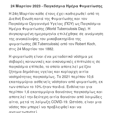
24 Μαρτίου 2023 - Παγκόσμια Ημέρα Φυματίωσης
2017
Η 24η Μαρτίου κάθε έτους έχει καθιερωθεί από τη
2016
Διεθνή Ένωση κατά της Φυματίωσης και τον
2015
Παγκόσμιο Οργανισμό Υγείας (ΠΟΥ) ως Παγκόσμια
Ημέρα Φυματίωσης (World Tuberculosis Day). Η
2012
συγκεκριμένη ημερομηνία επιλέχθηκε σε ανάμνηση
2011
της ανακάλυψης του μυκοβακτηρίδιο της
φυματίωσης (M.Τuberculosis) από τον Robert Koch,
στις 24 Μαρτίου του 1882.
Η φυματίωση είναι ένα μεταδοτικό νόσημα με
σοβαρές κοινωνικές και οικονομικές επιπτώσεις σε
Ο
ΔΗΜΟΣ
παγκόσμιο επίπεδο, το οποίο αποτελεί μείζον
ζήτημα δημόσιας υγείας και κυρίαρχη αιτία
νοσηρότητας παγκοσμίως. Το 2021 περίπου 10,6
ΠΟΛΙΤΙΣΜΟΣ
εκατομμύρια ασθενείς νόσησαν από φυματίωση, εκ
των οποίων το 10% ήταν παιδιά. Ευθύνεται για
ΑΝΘΕΚΤΙΚΗ
περίπου 1,6 εκατομμύρια θανάτους παγκοσμίως και
ΠΟΛΗ
αποτελεί την δεύτερη αιτία θανάτου από λοιμώδες
αίτιο, μετά τη λοίμωξη COVID-19. Ωστόσο, είναι μια
νόσος που μπορεί να προβλεφθεί και να
αντιμετωπιστεί.