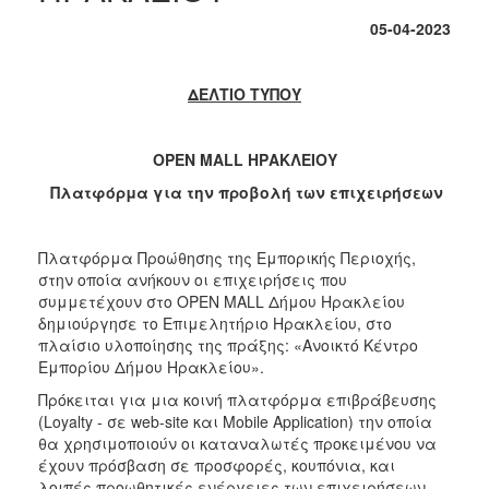
05-04-2023
2017
2016
ΔΕΛΤΙΟ ΤΥΠΟΥ
2015
2012
OPEN
MALL
ΗΡΑΚΛΕΙΟΥ
2011
Πλατφόρμα για την προβολή των επιχειρήσεων
Πλατφόρμα Προώθησης της Εμπορικής Περιοχής,
Ο
στην οποία ανήκουν οι επιχειρήσεις που
ΔΗΜΟΣ
συμμετέχουν στο OPEN MALL Δήμου Ηρακλείου
δημιούργησε το Επιμελητήριο Ηρακλείου, στο
ΠΟΛΙΤΙΣΜΟΣ
πλαίσιο υλοποίησης της πράξης: «Ανοικτό Κέντρο
Εμπορίου Δήμου Ηρακλείου».
ΑΝΘΕΚΤΙΚΗ
ΠΟΛΗ
Πρόκειται για μια κοινή πλατφόρμα επιβράβευσης
(Loyalty - σε web-site και Mobile Application) την οποία
θα χρησιμοποιούν οι καταναλωτές προκειμένου να
έχουν πρόσβαση σε προσφορές, κουπόνια, και
λοιπές προωθητικές ενέργειες των επιχειρήσεων