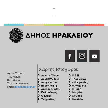
Χάρτης Ιστοχώρου
Αγίου Τίτου 1,
Δελτία Τύπου
Κ.Ε.Π.
Τ.Κ. 71202,
Ανακοινώσεις
Τηλέφωνα
Ηράκλειο
Διαγωνισμοί
e-Υπηρεσίες
Τηλ.: 2813-409000
Προσλήψεις
e-Αιτήματα
email:
info@heraklion.gr
Διαβουλεύσεις
Η Πόλη
Εκδηλώσεις
Ιστορία
Ο Δήμος
Κνωσός
Υπηρεσίες
Μουσεία