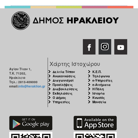
Χάρτης Ιστοχώρου
Αγίου Τίτου 1,
Δελτία Τύπου
Κ.Ε.Π.
Τ.Κ. 71202,
Ανακοινώσεις
Τηλέφωνα
Ηράκλειο
Διαγωνισμοί
e-Υπηρεσίες
Τηλ.: 2813-409000
Προσλήψεις
e-Αιτήματα
email:
info@heraklion.gr
Διαβουλεύσεις
Η Πόλη
Εκδηλώσεις
Ιστορία
Ο Δήμος
Κνωσός
Υπηρεσίες
Μουσεία