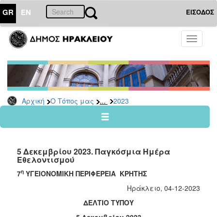
GR
EN
ΕΙΣΟΔΟΣ
Ο
Toggle
ΤΟΠΟΣ
navigati
ΜΑΣ
Ανακοινώσεις
Αρχείο
2026
...
Αρχική
Ο Τόπος μας
2023
2025
2024
2023
5 Δεκεμβρίου 2023. Παγκόσμια Ημέρα
2022
Εθελοντισμού
2021
η
7
ΥΓΕΙΟΝΟΜΙΚΗ ΠΕΡΙΦΕΡΕΙΑ ΚΡΗΤΗΣ
2020
Ηράκλειο, 04-12-2023
2019
ΔΕΛΤΙΟ ΤΥΠΟΥ
2018
5 Δεκεμβρίου 2023