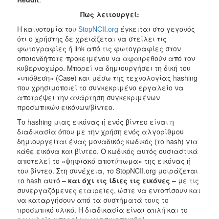
Πως λειτουργεί:
Η καινοτομία του
StopNCII.org
έγκειται στο γεγονός
ότι ο χρήστης δε χρειάζεται να στείλει τις
φωτογραφίες ή link από τις φωτογραφίες στον
οποιονδήποτε προκειμένου να αφαιρεθούν από τον
κυβερνοχώρο. Μπορεί να δημιουργήσει τη δική του
«υπόθεση» (Case) και μέσω της τεχνολογίας hashing
που χρησιμοποιεί το συγκεκριμένο εργαλείο να
αποτρέψει την ανάρτηση συγκεκριμένων
προσωπικών εικόνων/βίντεο.
Το hashing μιας εικόνας ή ενός βίντεο είναι η
διαδικασία όπου με την χρήση ενός αλγορίθμου
δημιουργείται ένας μοναδικός κωδικός (το hash) για
κάθε εικόνα και βίντεο. Ο κωδικός αυτός ουσιαστικά
αποτελεί το «ψηφιακό αποτύπωμα» της εικόνας ή
του βίντεο. Στη συνέχεια, το StopNCII.org μοιράζεται
το hash αυτό –
και όχι τις ίδιες τις εικόνες
– με τις
συνεργαζόμενες εταιρείες, ώστε να εντοπίσουν και
να καταργήσουν από τα συστήματά τους το
προσωπικό υλικό. Η διαδικασία είναι απλή και το