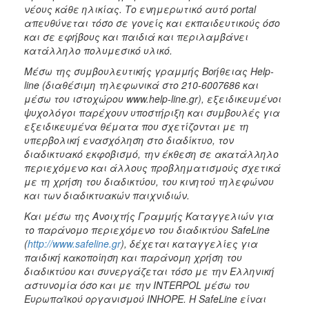
νέους κάθε ηλικίας. Το ενημερωτικό αυτό portal
απευθύνεται τόσο σε γονείς και εκπαιδευτικούς όσο
και σε εφήβους και παιδιά και περιλαμβάνει
κατάλληλο πολυμεσικό υλικό.
Μέσω της συμβουλευτικής γραμμής Βοήθειας Ηelp-
line (διαθέσιμη τηλεφωνικά στο 210-6007686 και
μέσω του ιστοχώρου
www.help-line.gr
), εξειδικευμένοι
ψυχολόγοι παρέχουν υποστήριξη και συμβουλές για
εξειδικευμένα θέματα που σχετίζονται με τη
υπερβολική ενασχόληση στο διαδίκτυο, τον
διαδικτυακό εκφοβισμό, την έκθεση σε ακατάλληλο
περιεχόμενο και άλλους προβληματισμούς σχετικά
με τη χρήση του διαδικτύου, του κινητού τηλεφώνου
και των διαδικτυακών παιχνιδιών.
Και μέσω της Ανοιχτής Γραμμής Καταγγελιών για
το παράνομο περιεχόμενο του διαδικτύου SafeLine
(
http://www.safeline.gr
), δέχεται καταγγελίες για
παιδική κακοποίηση και παράνομη χρήση του
διαδικτύου και συνεργάζεται τόσο με την Ελληνική
αστυνομία όσο και με την INTERPOL μέσω του
Ευρωπαϊκού οργανισμού INHOPE. H SafeLine είναι