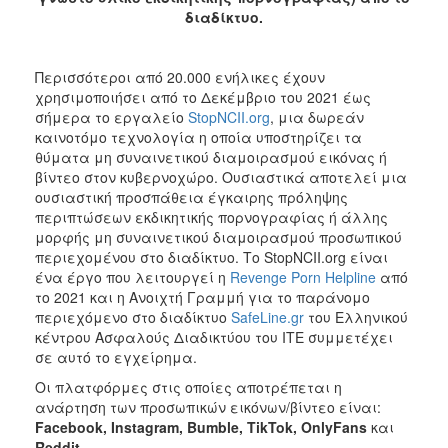
διαδίκτυο.
2017
2016
Περισσότεροι από 20.000 ενήλικες έχουν
2015
χρησιμοποιήσει από το Δεκέμβριο του 2021 έως
2012
σήμερα το εργαλείο
StopNCII.org
, μια δωρεάν
καινοτόμο τεχνολογία η οποία υποστηρίζει τα
2011
θύματα μη συναινετικού διαμοιρασμού εικόνας ή
βίντεο στον κυβερνοχώρο. Ουσιαστικά αποτελεί μια
ουσιαστική προσπάθεια έγκαιρης πρόληψης
περιπτώσεων εκδικητικής πορνογραφίας ή άλλης
μορφής μη συναινετικού διαμοιρασμού προσωπικού
Ο
περιεχομένου στο διαδίκτυο. Το StopNCII.org είναι
ΔΗΜΟΣ
ένα έργο που λειτουργεί η
Revenge Porn Helpline
από
το 2021 και η Ανοιχτή Γραμμή για το παράνομο
ΠΟΛΙΤΙΣΜΟΣ
περιεχόμενο στο διαδίκτυο
SafeLine.gr
του Ελληνικού
κέντρου Ασφαλούς Διαδικτύου του ΙΤΕ συμμετέχει
ΑΝΘΕΚΤΙΚΗ
σε αυτό το εγχείρημα.
ΠΟΛΗ
Οι πλατφόρμες στις οποίες αποτρέπεται η
ανάρτηση των προσωπικών εικόνων/βίντεο είναι:
Facebook, Instagram, Bumble, TikTok, OnlyFans
και
Reddit
.