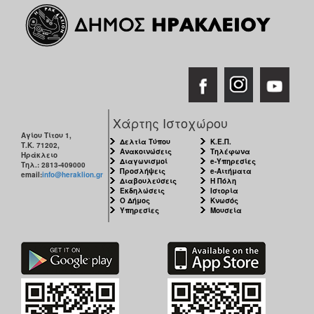
Χάρτης Ιστοχώρου
Αγίου Τίτου 1,
Δελτία Τύπου
Κ.Ε.Π.
Τ.Κ. 71202,
Ανακοινώσεις
Τηλέφωνα
Ηράκλειο
Διαγωνισμοί
e-Υπηρεσίες
Τηλ.: 2813-409000
Προσλήψεις
e-Αιτήματα
email:
info@heraklion.gr
Διαβουλεύσεις
Η Πόλη
Εκδηλώσεις
Ιστορία
Ο Δήμος
Κνωσός
Υπηρεσίες
Μουσεία