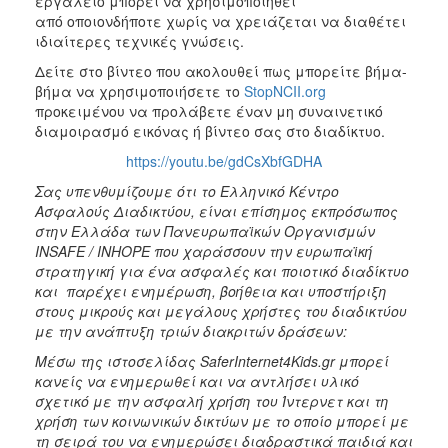
εργαλείο μπορεί να χρησιμοποιηθεί
από οποιονδήποτε χωρίς να χρειάζεται να διαθέτει
ιδιαίτερες τεχνικές γνώσεις.
Δείτε στο βίντεο που ακολουθεί πως μπορείτε βήμα-
βήμα να χρησιμοποιήσετε το
StopNCII.org
προκειμένου να προλάβετε έναν μη συναινετικό
διαμοιρασμό εικόνας ή βίντεο σας στο διαδίκτυο.
https://youtu.be/gdCsXbfGDHA
Σας υπενθυμίζουμε ότι το Ελληνικό Κέντρο
Ασφαλούς Διαδικτύου, είναι επίσημος εκπρόσωπος
στην Ελλάδα των Πανευρωπαϊκών Οργανισμών
INSAFE / INHOPE που χαράσσουν την ευρωπαϊκή
στρατηγική για ένα ασφαλές και ποιοτικό διαδίκτυο
και παρέχει ενημέρωση, βοήθεια και υποστήριξη
στους μικρούς και μεγάλους χρήστες του διαδικτύου
με την ανάπτυξη τριών διακριτών δράσεων:
Μέσω της ιστοσελίδας
SaferInternet4Kids.gr
μπορεί
κανείς να ενημερωθεί και να αντλήσει υλικό
σχετικό με την ασφαλή χρήση του Ίντερνετ και τη
χρήση των κοινωνικών δικτύων με το οποίο μπορεί με
τη σειρά του να ενημερώσει διαδραστικά παιδιά και