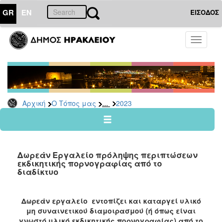
GR
EN
ΕΙΣΟΔΟΣ
Ο
Toggle
ΤΟΠΟΣ
navigati
ΜΑΣ
Ανακοινώσεις
Αρχείο
2026
...
Αρχική
Ο Τόπος μας
2023
2025
2024
2023
Δωρεάν Εργαλείο πρόληψης περιπτώσεων
2022
εκδικητικής πορνογραφίας από το
διαδίκτυο
2021
2020
Δωρεάν εργαλείο εντοπίζει και καταργεί υλικό
2019
μη συναινετικού διαμοιρασμού (ή όπως είναι
2018
γνωστό υλικό εκδικητικής πορνογραφίας) από το