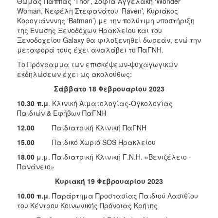
Θωμάς Παππάς ‘Thor’, Σοφία Αγγελάκη ‘Wonder
Woman, Νεφέλη Στεφανάτου ‘Raven’, Κυριάκος
Κορογιάνννης ‘Batman’) με την πολύτιμη υποστήριξη
της Ένωσης Ξενοδόχων Ηρακλείου και του
Ξενοδοχείου Galaxy θα φιλοξενηθεί δωρεάν, ενώ την
μεταφορά τους έχει αναλάβει το ΠαΓΝΗ.
Το Πρόγραμμα των επισκέψεων-ψυχαγωγικών
εκδηλώσεων έχει ως ακολούθως:
Σάββατο 18 Φεβρουαρίου 2023
10.30 π.μ
. Κλινική Αιματολογίας-Ογκολογίας
Παιδιών & Εφήβων ΠαΓΝΗ
12.00
Παιδιατρική Κλινική ΠαΓΝΗ
15.00
Παιδικό Χωριό SOS Ηρακλείου
18.00
μ.μ. Παιδιατρική Κλινική Γ.Ν.Η. «Βενιζέλειο -
Πανάνειο»
Κυριακή 19 Φεβρουαρίου 2023
10.00 π.μ
. Παράρτημα Προστασίας Παιδιού Λασιθίου
του Κέντρου Κοινωνικής Πρόνοιας Κρήτης