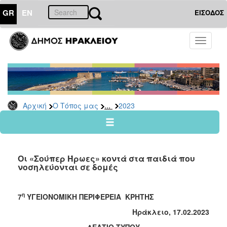
GR
EN
ΕΙΣΟΔΟΣ
Ο
Toggle
ΤΟΠΟΣ
navigati
ΜΑΣ
Ανακοινώσεις
Αρχείο
2026
...
Αρχική
Ο Τόπος μας
2023
2025
2024
2023
Οι «Σούπερ Ήρωες» κοντά στα παιδιά που
2022
νοσηλεύονται σε δομές
2021
2020
η
7
ΥΓΕΙΟΝΟΜΙΚΗ ΠΕΡΙΦΕΡΕΙΑ ΚΡΗΤΗΣ
2019
Ηράκλειο, 17.02.2023
2018
ΔΕΛΤΙΟ ΤΥΠΟΥ