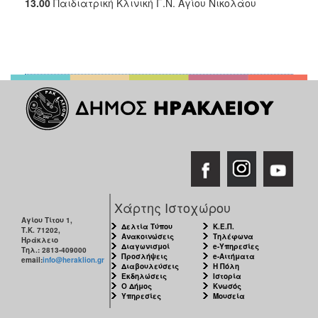
13.00
Παιδιατρική Κλινική Γ.Ν. Αγίου Νικολάου
Χάρτης Ιστοχώρου
Αγίου Τίτου 1,
Δελτία Τύπου
Κ.Ε.Π.
Τ.Κ. 71202,
Ανακοινώσεις
Τηλέφωνα
Ηράκλειο
Διαγωνισμοί
e-Υπηρεσίες
Τηλ.: 2813-409000
Προσλήψεις
e-Αιτήματα
email:
info@heraklion.gr
Διαβουλεύσεις
Η Πόλη
Εκδηλώσεις
Ιστορία
Ο Δήμος
Κνωσός
Υπηρεσίες
Μουσεία