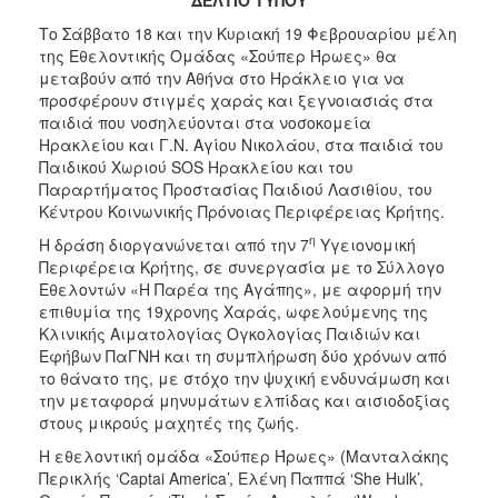
2017
Το Σάββατο 18 και την Κυριακή 19 Φεβρουαρίου μέλη
της Εθελοντικής Ομάδας «Σούπερ Ήρωες» θα
2016
μεταβούν από την Αθήνα στο Ηράκλειο για να
2015
προσφέρουν στιγμές χαράς και ξεγνοιασιάς στα
παιδιά που νοσηλεύονται στα νοσοκομεία
2012
Ηρακλείου και Γ.Ν. Αγίου Νικολάου, στα παιδιά του
2011
Παιδικού Χωριού SOS Ηρακλείου και του
Παραρτήματος Προστασίας Παιδιού Λασιθίου, του
Κέντρου Κοινωνικής Πρόνοιας Περιφέρειας Κρήτης.
η
Η δράση διοργανώνεται από την 7
Υγειονομική
Περιφέρεια Κρήτης, σε συνεργασία με το Σύλλογο
Ο
ΔΗΜΟΣ
Εθελοντών «Η Παρέα της Αγάπης», με αφορμή την
επιθυμία της 19χρονης Χαράς, ωφελούμενης της
Κλινικής Αιματολογίας Ογκολογίας Παιδιών και
ΠΟΛΙΤΙΣΜΟΣ
Εφήβων ΠαΓΝΗ και τη συμπλήρωση δύο χρόνων από
το θάνατο της, με στόχο την ψυχική ενδυνάμωση και
ΑΝΘΕΚΤΙΚΗ
την μεταφορά μηνυμάτων ελπίδας και αισιοδοξίας
ΠΟΛΗ
στους μικρούς μαχητές της ζωής.
Η εθελοντική ομάδα «Σούπερ Ήρωες» (Μανταλάκης
Περικλής ‘Captai America’, Ελένη Παππά ‘She Hulk’,