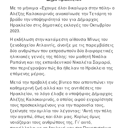
2017
Με το μήνυμα «Έχουμε όλοι δικαίωμα στην πόλη» ο
Αλέξης Καλοκαιρινός ανακοίνωσε την Τετάρτη το
2016
βράδυ την υποψηφιότητά του για Δήμαρχος
2015
Ηρακλείου στις δημοτικές εκλογές του Οκτωβρίου
2023.
2012
Η εκδήλωση στην κατάμεστη αίθουσα Μίνως του
2011
ξενοδοχείου Ατλαντίς, άνοιξε με τις παρεμβάσεις
δύο ανθρώπων που εκπροσωπούν δύο διαφορετικές
ηλικιακές γενιές της πόλης: του μαθητή Νικόλα
Ραπάνη και της εκπαιδευτικού Νικολέτα Σαμαρά,
που περιέγραψαν πώς θα ήθελαν το Ηράκλειο της
Ο
επόμενης μέρας.
ΔΗΜΟΣ
Μετά την προβολή ενός βίντεο που αποτυπώνει την
ΠΟΛΙΤΙΣΜΟΣ
καθημερινή ζωή αλλά και τις αντιθέσεις του
Ηρακλείου, το λόγο έλαβε ο υποψήφιος Δήμαρχος
Αλέξης Καλοκαιρινός, ο οποίος αφού ευχαρίστησε
ΑΝΘΕΚΤΙΚΗ
ΠΟΛΗ
τους προσκεκλημένους για την παρουσία τους,
ξεκίνησε την ομιλία του λέγοντας: “Αυτή την πόλη
την αγαπώ, όπως και όλοι μας. Κυρίως όμως
νοιάζομαι τους ανθρώπους της. Γι’ αυτό,
παράλληλα με τη δουλειά μου στο Πανεπιστήμιο,