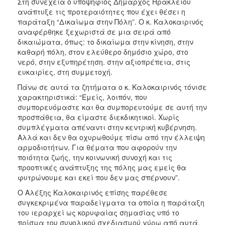
Στη συνέχεια ο υποψήφιος Δήμαρχος Ηρακλείου
ανάπτυξε τις προτεραιότητες που έχει θέσει η
παράταξη “Δικαίωμα στην Πόλη”. Ο κ. Καλοκαιρινός
αναφέρθηκε ξεχωριστά σε μια σειρά από
δικαιώματα, όπως: το δικαίωμα στην κίνηση, στην
καθαρή πόλη, στον ελεύθερο δημόσιο χώρο, στο
νερό, στην εξυπηρέτηση. στην αξιοπρέπεια, στις
ευκαιρίες, στη συμμετοχή.
Πάνω σε αυτά τα ζητήματα ο κ. Καλοκαιρινός τόνισε
χαρακτηριστικά: “Εμείς, λοιπόν, που
συμπορευόμαστε και θα συμπορευτούμε σε αυτή την
προσπάθεια, θα είμαστε διεκδικητικοί. Χωρίς
συμπλέγματα απέναντι στην κεντρική κυβέρνηση.
Αλλά και δεν θα οχυρωθούμε πίσω από την έλλειψη
αρμοδιοτήτων. Για θέματα που αφορούν την
ποιότητα ζωής, την κοινωνική συνοχή και τις
προοπτικές ανάπτυξης της πόλης μας εμείς θα
φυτρώνουμε και εκεί που δεν μας σπέρνουν”.
Ο Αλέξης Καλοκαιρινός επίσης παρέθεσε
συγκεκριμένα παραδείγματα τα οποία η παράταξη
του ιεραρχεί ως κορυφαίας σημασίας υπό το
πρίσμα του συνολικού σχεδιασμού γύρω από αυτά.