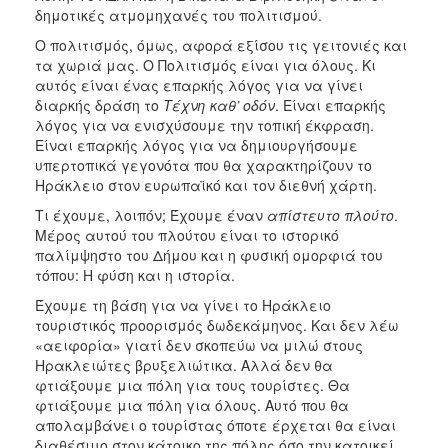
δημοτικές ατμομηχανές του πολιτισμού.
Ο πολιτισμός, όμως, αφορά εξίσου τις γειτονιές και
τα χωριά μας. Ο Πολιτισμός είναι για όλους. Κι
αυτός είναι ένας επαρκής λόγος για να γίνει
διαρκής δράση το
Τέχνη καθ’ οδόν
. Είναι επαρκής
λόγος για να ενισχύσουμε την τοπική έκφραση.
Είναι επαρκής λόγος για να δημιουργήσουμε
υπερτοπικά γεγονότα που θα χαρακτηρίζουν το
Ηράκλειο στον ευρωπαϊκό και τον διεθνή χάρτη.
Τι έχουμε, λοιπόν; Έχουμε έναν
απίστευτο πλούτο
.
Μέρος αυτού του πλούτου είναι το ιστορικό
παλίμψηστο του Δήμου και η φυσική ομορφιά του
τόπου: Η φύση και η ιστορία.
Έχουμε τη βάση για να γίνει το Ηράκλειο
τουριστικός προορισμός δωδεκάμηνος. Και δεν λέω
«αειφορία» γιατί δεν σκοπεύω να μιλώ στους
Ηρακλειώτες βρυξελιώτικα. Αλλά δεν θα
φτιάξουμε μια πόλη για τους τουρίστες. Θα
φτιάξουμε μια πόλη για όλους. Αυτό που θα
απολαμβάνει ο τουρίστας όποτε έρχεται θα είναι
διαθέσιμο στον κάτοικο της πόλης όσο την κατοικεί.