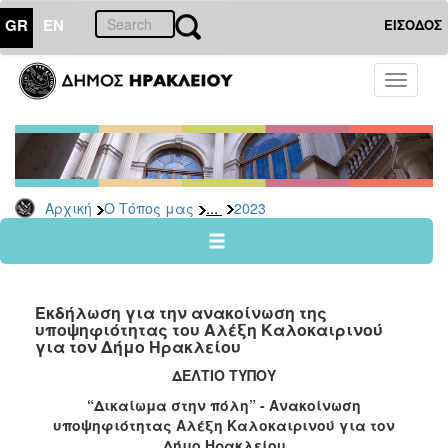
GR
EN
ΕΙΣΟΔΟΣ
Ο
Toggle
ΤΟΠΟΣ
navigati
ΜΑΣ
Ανακοινώσεις
Αρχείο
2026
...
Αρχική
Ο Τόπος μας
2023
2025
2024
2023
Εκδήλωση για την ανακοίνωση της
2022
υποψηφιότητας του Αλέξη Καλοκαιρινού
για τον Δήμο Ηρακλείου
2021
ΔΕΛΤΙΟ ΤΥΠΟΥ
2020
“Δικαίωμα στην πόλη” - Ανακοίνωση
2019
υποψηφιότητας Αλέξη Καλοκαιρινού για τον
2018
Δήμο Ηρακλείου