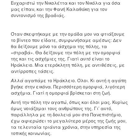
Ευχαριστώ την Νικολέττα και τον Νικόλα για όσα
μας είπαν, και την Φανή Καλαθάκη για τον
συντονισμό της βραδιάς.
Όταν σκεφτήκαμε με την ομάδα μου να φτιάξουμε
το βίντεο που είδατε, συμφωνήσαμε αμέσως: Δεν
θα δείξουμε μόνο τα άσχημα της πόλης, τα
«στραβά». Θα δείξουμε την πόλη με την ομορφιά
της και τις ασχήμιες της. Γιατί
αυτό
είναι το
Ηράκλειο. Μια ετερόκλητη πόλη, με αντιθέσεις, με
αντίρροπες τάσεις.
Αλλά
αγαπάμε το Ηράκλειο. Όλοι. Κι αυτή η αγάπη
βγήκε στην εικόνα. Περισσότερη ομορφιά, λιγότερη
ασχήμια. Γιατί η ομορφιά βρίσκεται στη ζωή.
Αυτή την πόλη την αγαπώ, όπως και όλοι μας. Κυρίως
όμως νοιάζομαι τους ανθρώπους της. Γι’ αυτό,
παράλληλα με τη δουλειά μου στο Πανεπιστήμιο,
έχω αφιερώσει το μεγαλύτερο μέρος της ζωής μου,
τα τελευταία τριάντα χρόνια, στην υπηρεσία της
τοπικής κοινωνίας.