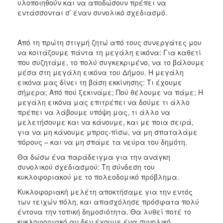
υλοποιηθούν και να αποδώσουν πρέπει να
εντάσσονται σ’ έναν συνολικό σχεδιασμό.
Από τη πρώτη στιγμή ζητώ από τους συνεργάτες μου
να κοιτάζουμε πάντα τη μεγάλη εικόνα: Για καθετί
που συζητάμε, το πολύ συγκεκριμένο, να το βάλουμε
μέσα στη μεγάλη εικόνα του Δήμου. Η μεγάλη
εικόνα μας δίνει τη βάση εκκίνησης: Τι έχουμε
σήμερα; Από πού ξεκινάμε; Πού θέλουμε να πάμε; Η
μεγάλη εικόνα μας επιτρέπει να δούμε τι άλλο
πρέπει να λάβουμε υπόψη μας, τι άλλο να
μελετήσουμε και να κάνουμε, και με ποια σειρά,
για να μη κάνουμε μπρος-πίσω, να μη σπαταλάμε
πόρους – και να μη σπάμε τα νεύρα του δημότη.
Θα δώσω ένα παράδειγμα για την ανάγκη
συνολικού σχεδιασμού: Τη σύνδεση του
κυκλοφοριακού με το πολεοδομικό πρόβλημα.
Κυκλοφοριακή μελέτη αποκτήσαμε για την εντός
των τειχών πόλη, και απασχόλησε πρόσφατα πολύ
έντονα την τοπική δημοσιότητα. Θα λυθεί ποτέ το
κυκλοφοριακό αν δεν έχουμε ένα συνολικό