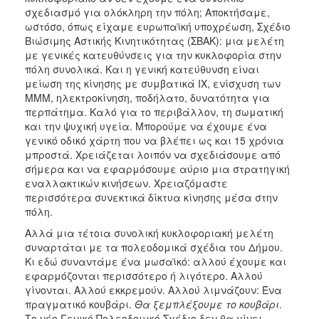
σχεδιασμό για ολόκληρη την πόλη; Αποκτήσαμε,
ωστόσο, όπως είχαμε ευρωπαϊκή υποχρέωση, Σχέδιο
Βιώσιμης Αστικής Κινητικότητας (ΣΒΑΚ): μια μελέτη
με γενικές κατευθύνσεις για την κυκλοφορία στην
πόλη συνολικά. Και η γενική κατεύθυνση είναι
μείωση της κίνησης με συμβατικά ΙΧ, ενίσχυση των
ΜΜΜ, ηλεκτροκίνηση, ποδήλατο, δυνατότητα για
περπάτημα. Καλό για το περιβάλλον, τη σωματική
και την ψυχική υγεία. Μπορούμε να έχουμε ένα
γενικό οδικό χάρτη που να βλέπει ως και 15 χρόνια
μπροστά. Χρειάζεται λοιπόν να σχεδιάσουμε από
σήμερα και να εφαρμόσουμε αύριο μια στρατηγική
εναλλακτικών κινήσεων. Χρειαζόμαστε
περισσότερα συνεκτικά δίκτυα κίνησης μέσα στην
πόλη.
Αλλά μια τέτοια συνολική κυκλοφοριακή μελέτη
συναρτάται με τα πολεοδομικά σχέδια του Δήμου.
Κι εδώ συναντάμε ένα μωσαϊκό: αλλού έχουμε και
εφαρμόζονται περισσότερο ή λιγότερο. Αλλού
γίνονται. Αλλού εκκρεμούν. Αλλού λιμνάζουν: Ένα
πραγματικό κουβάρι.
Θα ξεμπλέξουμε το κουβάρι
.
Το νέο Γενικό Πολεοδομικό Σχέδιο δεν θα γίνει