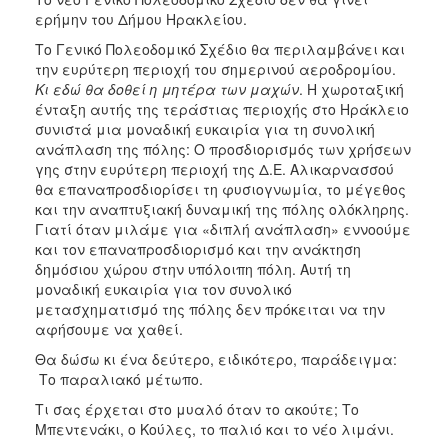
ερήμην του Δήμου Ηρακλείου.
Το Γενικό Πολεοδομικό Σχέδιο θα περιλαμβάνει και
την ευρύτερη περιοχή του σημερινού αεροδρομίου.
Κι εδώ θα δοθεί η μητέρα των μαχών
. Η χωροταξική
ένταξη αυτής της τεράστιας περιοχής στο Ηράκλειο
συνιστά μια μοναδική ευκαιρία για τη συνολική
ανάπλαση της πόλης: Ο προσδιορισμός των χρήσεων
γης στην ευρύτερη περιοχή της Δ.Ε. Αλικαρνασσού
θα επαναπροσδιορίσει τη φυσιογνωμία, το μέγεθος
και την αναπτυξιακή δυναμική της πόλης ολόκληρης.
Γιατί όταν μιλάμε για «διπλή ανάπλαση» εννοούμε
και τον επαναπροσδιορισμό και την ανάκτηση
δημόσιου χώρου στην υπόλοιπη πόλη. Αυτή τη
μοναδική ευκαιρία για τον συνολικό
μετασχηματισμό της πόλης δεν πρόκειται να την
αφήσουμε να χαθεί.
Θα δώσω κι ένα δεύτερο, ειδικότερο, παράδειγμα:
Το παραλιακό μέτωπο.
Τι σας έρχεται στο μυαλό όταν το ακούτε; Το
Μπεντενάκι, ο Κούλες, το παλιό και το νέο λιμάνι.