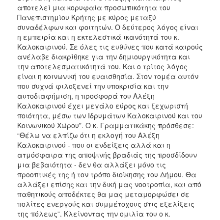
αποτελεί μια κορυφαία προσωπικότητα του
Πανεπιστημίου Κρήτης με κύρος μεταξύ
συναδέλφων και φοιτητών. Ο δεύτερος λόγος είναι
η εμπειρία και η εκτελεστικά ικανότητά του κ.
Καλοκαιρινού. Σε όλες τις ευθύνες που κατά καιρούς
ανέλαβε διακρίθηκε για την δημιουργικότητα και
την αποτελεσματικότητά του. Και ο τρίτος λόγος
είναι η κοινωνική του ευαισθησία. Στον τομέα αυτόν
που συχνά φιλοξενεί την υποκρισία και την
αυτοδιαφήμιση, η προσφορά του Αλέξη
Καλοκαιρινού έχει μεγάλο εύρος και ξεχωριστή
ποιότητα, μέσω των Ιδρυμάτων Καλοκαιρινού και του
Κοινωνικού Χώρου”. Ο κ. Γραμματικάκης πρόσθεσε:
“Θέλω να ελπίζω ότι η εκλογή του Αλέξη
Καλοκαιρινού - που οι ενδείξεις αλλά και η
ατμόσφαιρα της αποψινής βραδιάς της προσδίδουν
μια βεβαιότητα - δεν θα αλλάξει μόνο τις
προοπτικές της ή τον τρόπο διοίκησης του Δήμου. Θα
αλλάξει επίσης και την δική μας νοοτροπία, και από
παθητικούς αποδέκτες θα μας μεταμορφώσει σε
πολίτες ενεργούς και συμμέτοχους στις εξελίξεις
της πόλεως”. Κλείνοντας την ομιλία του ο κ.