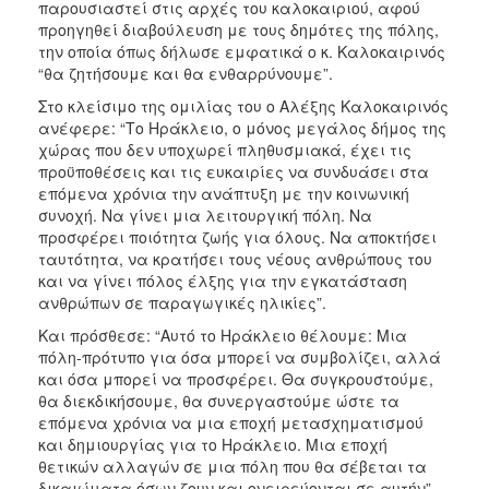
παρουσιαστεί στις αρχές του καλοκαιριού, αφού
προηγηθεί διαβούλευση με τους δημότες της πόλης,
την οποία όπως δήλωσε εμφατικά ο κ. Καλοκαιρινός
“θα ζητήσουμε και θα ενθαρρύνουμε”.
Στο κλείσιμο της ομιλίας του ο Αλέξης Καλοκαιρινός
ανέφερε: “Το Ηράκλειο, ο μόνος μεγάλος δήμος της
χώρας που δεν υποχωρεί πληθυσμιακά, έχει τις
προϋποθέσεις και τις ευκαιρίες να συνδυάσει στα
επόμενα χρόνια την ανάπτυξη με την κοινωνική
συνοχή. Να γίνει μια λειτουργική πόλη. Να
προσφέρει ποιότητα ζωής για όλους. Να αποκτήσει
ταυτότητα, να κρατήσει τους νέους ανθρώπους του
και να γίνει πόλος έλξης για την εγκατάσταση
ανθρώπων σε παραγωγικές ηλικίες”.
Και πρόσθεσε: “Αυτό το Ηράκλειο θέλουμε: Μια
πόλη-πρότυπο για όσα μπορεί να συμβολίζει, αλλά
και όσα μπορεί να προσφέρει. Θα συγκρουστούμε,
θα διεκδικήσουμε, θα συνεργαστούμε ώστε τα
επόμενα χρόνια να μια εποχή μετασχηματισμού
και δημιουργίας για το Ηράκλειο. Μια εποχή
θετικών αλλαγών σε μια πόλη που θα σέβεται τα
δικαιώματα όσων ζουν και ονειρεύονται σε αυτήν”.