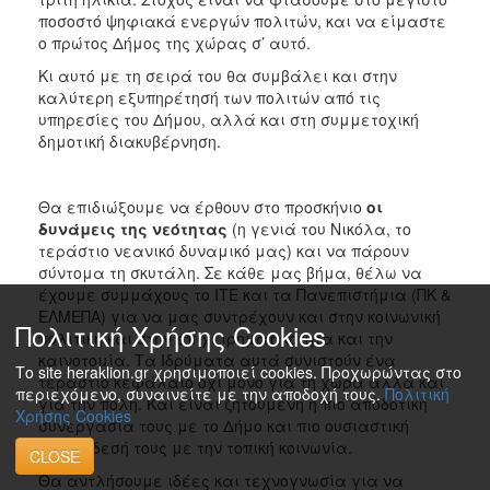
ποσοστό ψηφιακά ενεργών πολιτών, και να είμαστε
ο πρώτος Δήμος της χώρας σ’ αυτό.
Κι αυτό με τη σειρά του θα συμβάλει και στην
καλύτερη εξυπηρέτησή των πολιτών από τις
υπηρεσίες του Δήμου, αλλά και στη συμμετοχική
δημοτική διακυβέρνηση.
Θα επιδιώξουμε να έρθουν στο προσκήνιο
οι
δυνάμεις της νεότητας
(η γενιά του Νικόλα, το
τεράστιο νεανικό δυναμικό μας) και να πάρουν
σύντομα τη σκυτάλη. Σε κάθε μας βήμα, θέλω να
έχουμε συμμάχους το ΙΤΕ και τα Πανεπιστήμια (ΠΚ &
ΕΛΜΕΠΑ) για να μας συντρέχουν και στην κοινωνική
Πολιτική Χρήσης Cookies
πολιτική και στην επιχειρηματικότητα και την
καινοτομία. Τα Ιδρύματα αυτά συνιστούν ένα
Το site heraklion.gr χρησιμοποιεί cookies. Προχωρώντας στο
τεράστιο κεφάλαιο όχι μόνο για τη χώρα αλλά και
περιεχόμενο, συναινείτε με την αποδοχή τους.
Πολιτική
για την πόλη. Και είναι ζητούμενη η πιο αποδοτική
Χρήσης Cookies
συνεργασία τους με το Δήμο και πιο ουσιαστική
διασύνδεσή τους με την τοπική κοινωνία.
CLOSE
Θα αντλήσουμε ιδέες και τεχνογνωσία για να