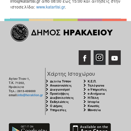
info@katartisi.gr από 08:00 έως 15:00 και αιτήσεις στην
ιστοσελίδα:
www.katartisi.gr
.
Χάρτης Ιστοχώρου
Αγίου Τίτου 1,
Δελτία Τύπου
Κ.Ε.Π.
Τ.Κ. 71202,
Ανακοινώσεις
Τηλέφωνα
Ηράκλειο
Διαγωνισμοί
e-Υπηρεσίες
Τηλ.: 2813-409000
Προσλήψεις
e-Αιτήματα
email:
info@heraklion.gr
Διαβουλεύσεις
Η Πόλη
Εκδηλώσεις
Ιστορία
Ο Δήμος
Κνωσός
Υπηρεσίες
Μουσεία