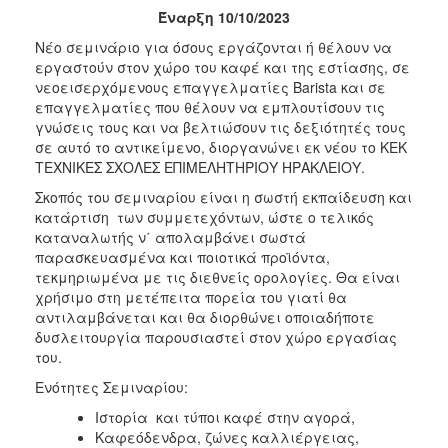
Έναρξη 10/10/2023
2017
Νέο σεμινάριο για όσους εργάζονται ή θέλουν να
2016
εργαστούν στον χώρο του καφέ και της εστίασης, σε
2015
νεοεισερχόμενους επαγγελματίες Barista και σε
επαγγελματίες που θέλουν να εμπλουτίσουν τις
2012
γνώσεις τους και να βελτιώσουν τις δεξιότητές τους
2011
σε αυτό το αντικείμενο, διοργανώνει εκ νέου το ΚΕΚ
ΤΕΧΝΙΚΕΣ ΣΧΟΛΕΣ ΕΠΙΜΕΛΗΤΗΡΙΟΥ ΗΡΑΚΛΕΙΟΥ.
Σκοπός του σεμιναρίου είναι η σωστή εκπαίδευση και
κατάρτιση των συμμετεχόντων, ώστε ο τελικός
καταναλωτής ν΄ απολαμβάνει σωστά
Ο
παρασκευασμένα και ποιοτικά προϊόντα,
ΔΗΜΟΣ
τεκμηριωμένα με τις διεθνείς ορολογίες. Θα είναι
χρήσιμο στη μετέπειτα πορεία του γιατί θα
ΠΟΛΙΤΙΣΜΟΣ
αντιλαμβάνεται και θα διορθώνει οποιαδήποτε
δυσλειτουργία παρουσιαστεί στον χώρο εργασίας
ΑΝΘΕΚΤΙΚΗ
του.
ΠΟΛΗ
Ενότητες Σεμιναρίου:
Ιστορία και τύποι καφέ στην αγορά,
Καφεόδενδρα, ζώνες καλλιέργειας,