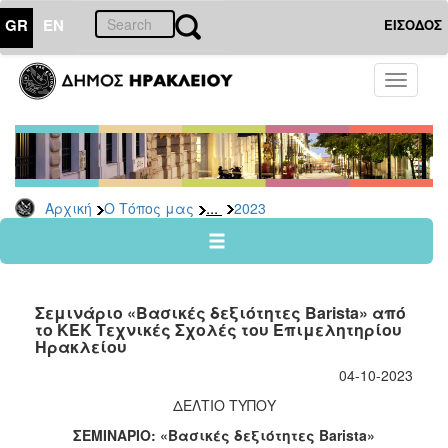
GR
EN
ΕΙΣΟΔΟΣ
Ο
Toggle
ΤΟΠΟΣ
navigati
ΜΑΣ
Ανακοινώσεις
Αρχείο
2026
...
Αρχική
Ο Τόπος μας
2023
2025
2024
2023
Σεμινάριο «Βασικές δεξιότητες Barista» από
2022
το ΚΕΚ Τεχνικές Σχολές του Επιμελητηρίου
Ηρακλείου
2021
04-10-2023
2020
ΔΕΛΤΙΟ ΤΥΠΟΥ
2019
ΣΕΜΙΝΑΡΙΟ: «Βασικές δεξιότητες Barista»
2018