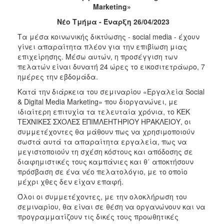
Marketing»
2017
Νέο Τμήμα - Έναρξη 2
6
/
04
/202
3
2016
Τα μέσα κοινωνικής δικτύωσης - social media - έχουν
2015
γίνει απαραίτητα πλέον για την επιβίωση μιας
επιχείρησης. Μέσω αυτών, η προσέγγιση των
2012
πελατών είναι δυνατή 24 ώρες το εικοσιτετράωρο, 7
2011
ημέρες την εβδομάδα.
Κατά την διάρκεια του σεμιναρίου «Εργαλεία Social
& Digital Media Marketing» που διοργανώνει, με
ιδιαίτερη επιτυχία τα τελευταία χρόνια, το ΚΕΚ
ΤΕΧΝΙΚΕΣ ΣΧΟΛΕΣ ΕΠΙΜΛΕΗΤΗΡΙΟΥ ΗΡΑΚΛΕΙΟΥ, οι
Ο
ΔΗΜΟΣ
συμμετέχοντες θα μάθουν πως να χρησιμοποιούν
σωστά αυτά τα απαραίτητα εργαλεία, πως να
μεγιστοποιούν τη σχέση κόστους και απόδοσης σε
ΠΟΛΙΤΙΣΜΟΣ
διαφημιστικές τους καμπάνιες και θ΄ αποκτήσουν
πρόσβαση σε ένα νέο πελατολόγιο, με το οποίο
ΑΝΘΕΚΤΙΚΗ
μέχρι χθες δεν είχαν επαφή.
ΠΟΛΗ
Όλοι οι συμμετέχοντες, με την ολοκλήρωση του
σεμιναρίου, θα είναι σε θέση να οργανώνουν και να
προγραμματίζουν τις δικές τους προωθητικές