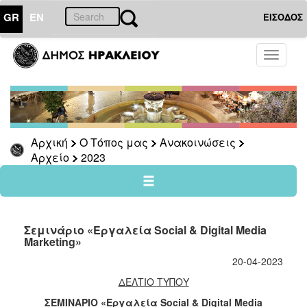
GR
EN
ΕΙΣΟΔΟΣ
Ο
Toggle
ΤΟΠΟΣ
navigati
ΜΑΣ
Ανακοινώσεις
Αρχείο
2026
Αρχική
Ο Τόπος μας
Ανακοινώσεις
Αρχείο
2023
2025
2024
2023
2022
Σεμινάριο «Εργαλεία Social & Digital Media
Marketing»
2021
20-04-2023
2020
ΔΕΛΤΙΟ
ΤΥΠΟΥ
2019
ΣΕΜΙΝΑΡΙΟ
«Εργαλεία Social & Digital Media
2018