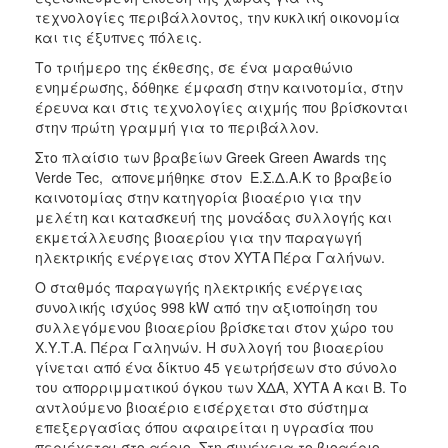
τεχνολογίες περιβάλλοντος, την κυκλική οικονομία
2017
και τις έξυπνες πόλεις.
2016
Το τριήμερο της έκθεσης, σε ένα μαραθώνιο
2015
ενημέρωσης, δόθηκε έμφαση στην καινοτομία, στην
έρευνα και στις τεχνολογίες αιχμής που βρίσκονται
2012
στην πρώτη γραμμή για το περιβάλλον.
2011
Στο πλαίσιο των βραβείων Greek Green Awards της
Verde Tec, απονεμήθηκε στον Ε.Σ.Δ.Α.Κ το βραβείο
καινοτομίας στην κατηγορία βιοαέριο για την
μελέτη και κατασκευή της μονάδας συλλογής και
εκμετάλλευσης βιοαερίου για την παραγωγή
Ο
ηλεκτρικής ενέργειας στον ΧΥΤΑ Πέρα Γαλήνων.
ΔΗΜΟΣ
Ο σταθμός παραγωγής ηλεκτρικής ενέργειας
ΠΟΛΙΤΙΣΜΟΣ
συνολικής ισχύος 998 kW από την αξιοποίηση του
συλλεγόμενου βιοαερίου βρίσκεται στον χώρο του
Χ.Υ.Τ.Α. Πέρα Γαληνών. Η συλλογή του βιοαερίου
ΑΝΘΕΚΤΙΚΗ
ΠΟΛΗ
γίνεται από ένα δίκτυο 45 γεωτρήσεων στο σύνολο
του απορριμματικού όγκου των ΧΔΑ, ΧΥΤΑ Α και Β. Το
αντλούμενο βιοαέριο εισέρχεται στο σύστημα
επεξεργασίας όπου αφαιρείται η υγρασία που
περιέχεται στο αέριο. Στη συνέχεια το βιοαέριο