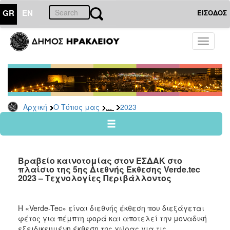
GR
EN
ΕΙΣΟΔΟΣ
Ο
Toggle
ΤΟΠΟΣ
navigati
ΜΑΣ
Ανακοινώσεις
Αρχείο
2026
...
Αρχική
Ο Τόπος μας
2023
2025
2024
2023
Βραβείο καινοτομίας στον ΕΣΔΑΚ στο
2022
πλαίσιο της 5ης Διεθνής Έκθεσης Verde.tec
2023 – Τεχνολογίες Περιβάλλοντος
2021
2020
Η «Verde-Tec» είναι διεθνής έκθεση που διεξάγεται
2019
φέτος για πέμπτη φορά και αποτελεί την μοναδική
2018
εξειδικευμένη έκθεση της χώρας για τις