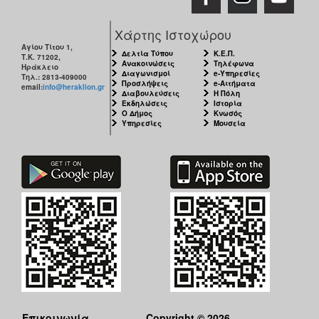
Χάρτης Ιστοχώρου
Αγίου Τίτου 1,
Δελτία Τύπου
Κ.Ε.Π.
Τ.Κ. 71202,
Ανακοινώσεις
Τηλέφωνα
Ηράκλειο
Διαγωνισμοί
e-Υπηρεσίες
Τηλ.: 2813-409000
Προσλήψεις
e-Αιτήματα
email:
info@heraklion.gr
Διαβουλεύσεις
Η Πόλη
Εκδηλώσεις
Ιστορία
Ο Δήμος
Κνωσός
Υπηρεσίες
Μουσεία
Επικοινωνία
Copyright © 2026