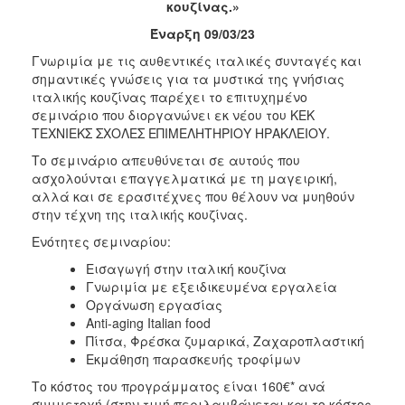
κουζίνας.»
2017
Έναρξη 09/03/23
2016
Γνωριμία με τις αυθεντικές ιταλικές συνταγές και
2015
σημαντικές γνώσεις για τα μυστικά της γνήσιας
ιταλικής κουζίνας παρέχει το επιτυχημένο
2012
σεμινάριο που διοργανώνει εκ νέου του ΚΕΚ
2011
ΤΕΧΝΙΕΚΣ ΣΧΟΛΕΣ ΕΠΙΜΕΛΗΤΗΡΙΟΥ ΗΡΑΚΛΕΙΟΥ.
Το σεμινάριο απευθύνεται σε αυτούς που
ασχολούνται επαγγελματικά με τη μαγειρική,
αλλά και σε ερασιτέχνες που θέλουν να μυηθούν
στην τέχνη της ιταλικής κουζίνας.
Ο
ΔΗΜΟΣ
Ενότητες σεμιναρίου:
Εισαγωγή στην ιταλική κουζίνα
ΠΟΛΙΤΙΣΜΟΣ
Γνωριμία με εξειδικευμένα εργαλεία
Οργάνωση εργασίας
ΑΝΘΕΚΤΙΚΗ
Anti-aging Italian food
ΠΟΛΗ
Πίτσα, Φρέσκα ζυμαρικά, Ζαχαροπλαστική
Εκμάθηση παρασκευής τροφίμων
Το κόστος του προγράμματος είναι 160€* ανά
συμμετοχή (στην τιμή περιλαμβάνεται και το κόστος