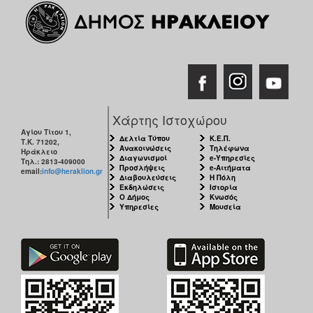
Χάρτης Ιστοχώρου
Αγίου Τίτου 1,
Δελτία Τύπου
Κ.Ε.Π.
Τ.Κ. 71202,
Ανακοινώσεις
Τηλέφωνα
Ηράκλειο
Διαγωνισμοί
e-Υπηρεσίες
Τηλ.: 2813-409000
Προσλήψεις
e-Αιτήματα
email:
info@heraklion.gr
Διαβουλεύσεις
Η Πόλη
Εκδηλώσεις
Ιστορία
Ο Δήμος
Κνωσός
Υπηρεσίες
Μουσεία