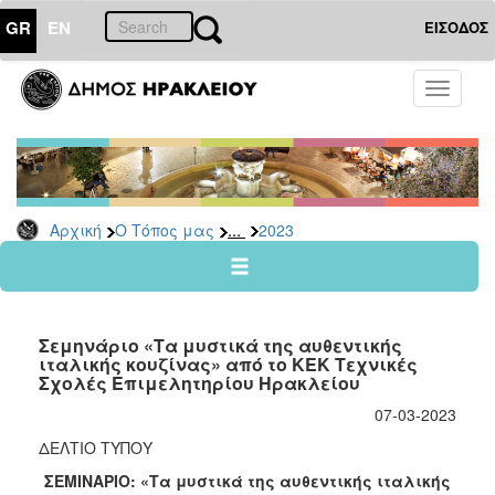
GR
EN
ΕΙΣΟΔΟΣ
Ο
Toggle
ΤΟΠΟΣ
navigati
ΜΑΣ
Ανακοινώσεις
Αρχείο
2026
...
Αρχική
Ο Τόπος μας
2023
2025
2024
2023
Σεμηνάριο «Τα μυστικά της αυθεντικής
2022
ιταλικής κουζίνας» από το ΚΕΚ Τεχνικές
Σχολές Επιμελητηρίου Ηρακλείου
2021
07-03-2023
2020
ΔΕΛΤΙΟ ΤΥΠΟΥ
2019
ΣΕΜΙΝΑΡΙΟ: «Τα μυστικά της αυθεντικής ιταλικής
2018