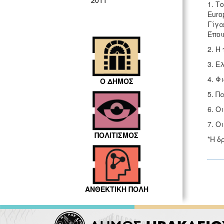
2011
1. Τ
Europ
Γίγα
Έποι
2. Η
3. Ε
4. Φ
Ο ΔΗΜΟΣ
5. Π
6. Ο
7. Ο
ΠΟΛΙΤΙΣΜΟΣ
*Η δ
ΑΝΘΕΚΤΙΚΗ ΠΟΛΗ