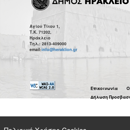
Αγίου Τίτου 1,
Τ.Κ. 71202,
Ηράκλειο
Τηλ.: 2813-409000
email:
info@heraklion.gr
Επικοινωνία
Ό
Δήλωση Προσβασ
Πολιτική Χρήσης Cookies