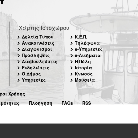
Χάρτης Ιστοχώρου
Δελτία Τύπου
Κ.Ε.Π.
Ανακοινώσεις
Τηλέφωνα
Διαγωνισμοί
e-Υπηρεσίες
Προσλήψεις
e-Αιτήματα
Διαβουλεύσεις
Η Πόλη
Εκδηλώσεις
Ιστορία
Ο Δήμος
Κνωσός
Υπηρεσίες
Μουσεία
ροι Χρήσης
ιμότητας
Πλοήγηση
FAQs
RSS