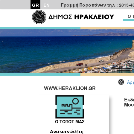
GR
EN
Γραμμή Παραπόνων τηλ : 2813-4
Ο 
Αρχ
WWW.HERAKLION.GR
Εκδ
Μου
Ο ΤΟΠΟΣ ΜΑΣ
Ανακοινώσεις