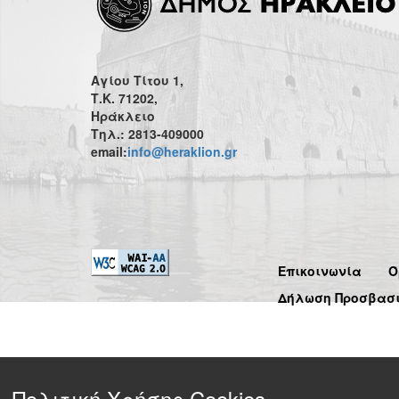
Αγίου Τίτου 1,
Τ.Κ. 71202,
Ηράκλειο
Τηλ.: 2813-409000
email:
info@heraklion.gr
Επικοινωνία
Ό
Δήλωση Προσβασ
Πολιτική Χρήσης Cookies