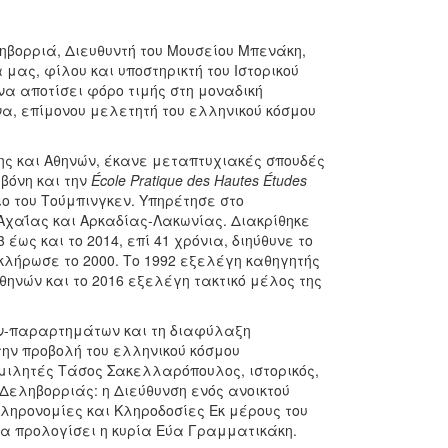
βορριά, Διευθυντή του Μουσείου Μπενάκη,
μας, φίλου και υποστηρικτή του Ιστορικού
να αποτίσει φόρο τιμής στη μοναδική
να, επίμονου μελετητή του ελληνικού κόσμου
ς και Αθηνών, έκανε μεταπτυχιακές σπουδές
βόνη και την
École Pratique des Hautes Études
ιο του Τούμπινγκεν. Υπηρέτησε στο
Αχαΐας και Αρκαδίας-Λακωνίας. Διακρίθηκε
ως και το 2014, επί 41 χρόνια, διηύθυνε το
κλήρωσε το 2000. Το 1992 εξελέγη καθηγητής
θηνών και το 2016 εξελέγη τακτικό μέλος της
ων-παραρτημάτων και τη διαφύλαξη
ην προβολή του ελληνικού κόσμου
μιλητές Τάσος Σακελλαρόπουλος, ιστορικός,
Δεληβορριάς: η Διεύθυνση ενός ανοικτού
ληρονομίες και Κληροδοσίες Εκ μέρους του
θα προλογίσει η κυρία Εύα Γραμματικάκη.