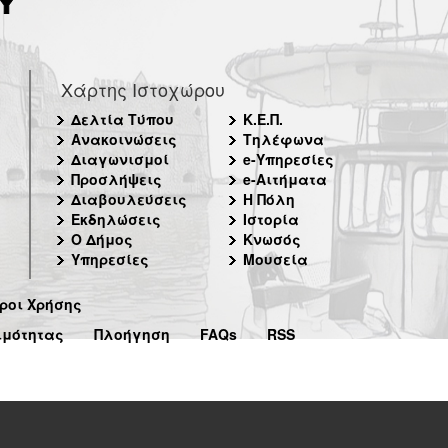
Χάρτης Ιστοχώρου
Δελτία Τύπου
Κ.Ε.Π.
Ανακοινώσεις
Τηλέφωνα
Διαγωνισμοί
e-Υπηρεσίες
Προσλήψεις
e-Αιτήματα
Διαβουλεύσεις
Η Πόλη
Εκδηλώσεις
Ιστορία
Ο Δήμος
Κνωσός
Υπηρεσίες
Μουσεία
ροι Χρήσης
ιμότητας
Πλοήγηση
FAQs
RSS