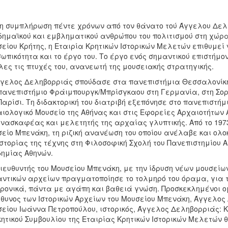
η συμπλήρωση πέντε χρόνων από τον θάνατο τού Άγγελου Δελη
ημαϊκού και εμβληματικού ανθρώπου του πολιτισμού στη χώρα 
είου Κρήτης, η Εταιρία Κρητικών Ιστορικών Μελετών επιθυμεί 
ωπικότητα και το έργο του. Το έργο ενός σημαντικού επιστήμο
λες τις πτυχές του, ανανεωτή της μουσειακής στρατηγικής.
γελος Δεληβορριάς σπούδασε στα πανεπιστήμια Θεσσαλονίκη
πανεπιστήμιο Φράιμπουργκ/Μπρίσγκαου στη Γερμανία, στη Σορ
Παρίσι. Τη διδακτορική του διατριβή εξεπόνησε στο πανεπιστήμ
ιολογικό Μουσείο της Αθήνας και στις Εφορείες Αρχαιοτήτων 
νασκαφέας και μελετητής της αρχαίας γλυπτικής. Από το 1973 έ
είο Μπενάκη, τη ριζική ανανέωση του οποίου ανέλαβε και ολο
Ιστορίας της τέχνης στη Φιλοσοφική Σχολή του Πανεπιστημίου Α
ημίας Αθηνών.
ιευθυντής του Μουσείου Μπενάκη, με την ίδρυση νέων μουσεί
ντικών αρχείων πραγματοποίησε το τολμηρό του όραμα, για τ
ρονικά, πάντα με αγάπη και βαθειά γνώση. Προσκεκλημένοι ο
θυνος των Ιστορικών Αρχείων του Μουσείου Μπενάκη, Άγγελος 
είου Ιωάννα Πετροπούλου, ιστορικός, Άγγελος Δεληβορριάς: Κ
κητικού Συμβουλίου της Εταιρίας Κρητικών Ιστορικών Μελετών 