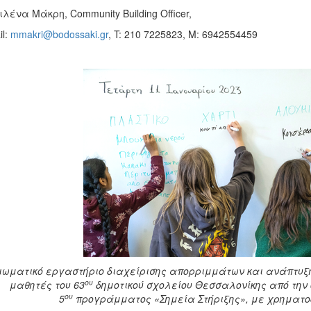
λένα Μάκρη, Community Building Officer,
il:
mmakri@bodossaki.gr
, T: 210 7225823, M: 6942554459
ιωματικό εργαστήριο διαχείρισης απορριμμάτων και ανάπτυξη
ου
μαθητές του 63
δημοτικού σχολείου Θεσσαλονίκης από την
ου
5
προγράμματος «Σημεία Στήριξης», με χρηματοδό