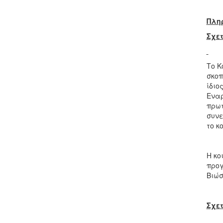
Πλη
Σχετ
Το Κ
σκοπ
ίδιο
Εναρ
πρωτ
συνε
το κ
Η κο
προγ
Βιώσ
Σχετ