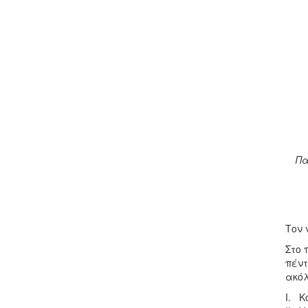
Πα
Τον 
Στο 
πέντ
ακόλ
I. Κ