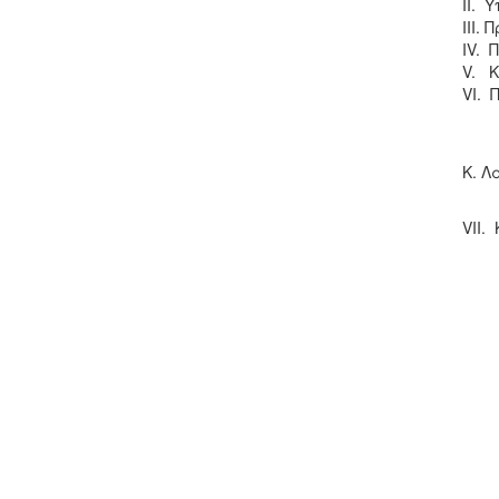
II. 
III.
IV. 
V. Κ
VI. 
i. Π
ii. 
Κ. Λ
iii.
VII.