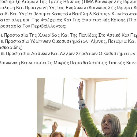
Υποστήριξη Ατόμων Της Τρίτης Ηλικίας (ΤΙΜΑ Κοινωφελές Ίδρυμ
 Πρόληψη Και Προαγωγή Υγείας Ενηλίκων (Κοινωφελές Ίδρυμα Κοι
Παιδί Και Υγεία (Ίδρυμα Καπετάν Βασίλη & Κάρμεν Κωνσταντα
αταπολέμηση Της Φτώχειας Και Της Επισιτιστικής Κρίσης (The Hel
Προστασία Του Περιβάλλοντος:
ροστασία Της Χλωρίδας Και Της Πανίδας Στο Αστικό Και Περι
Προστασία Υδάτινων Οικοσυστημάτων: Λίμνες, Ποτάμια Και 
ασκαρίδης)
 Προστασία Δασικών Και Άλλων Χερσαίων Οικοσυστημάτων (Co
 Κοινωνική Καινοτομία Σε Μικρές Παραθαλάσσιες Τοπικές Κοινω