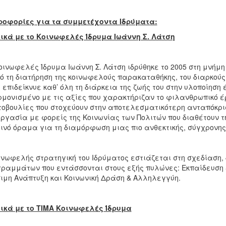
ροφορίες για τα συμμετέχοντα Ιδρύματα:
ικά με το Κοινωφελές Ίδρυμα Ιωάννη Σ. Λάτση
οινωφελές Ίδρυμα Ιωάννη Σ. Λάτση ιδρύθηκε το 2005 στη μνήμη 
ό τη διατήρηση της κοινωφελούς παρακαταθήκης, του διαρκούς
ς επιδείκνυε καθ’ όλη τη διάρκεια της ζωής του στην υλοποίησ
μονισμένο με τις αξίες που χαρακτήριζαν το φιλανθρωπικό έρ
οβουλίες που στοχεύουν στην αποτελεσματικότερη ανταπόκρισ
ργασία με φορείς της Κοινωνίας των Πολιτών που διαθέτουν 
οινό όραμα για τη διαμόρφωση μιας πιο ανθεκτικής, σύγχρονης
ινωφελής στρατηγική του Ιδρύματος εστιάζεται στη σχεδίαση,
ραμμάτων που εντάσσονται στους εξής πυλώνες: Εκπαίδευση &
ιμη Ανάπτυξη και Κοινωνική Δράση & Αλληλεγγύη.
ικά με το ΤΙΜΑ Κοινωφελές Ίδρυμα