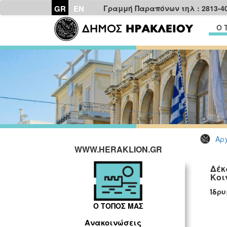
GR
EN
Γραμμή Παραπόνων τηλ : 2813-4
Ο 
Αρχ
WWW.HERAKLION.GR
Δέκ
Κοι
Ίδρ
Ο ΤΟΠΟΣ ΜΑΣ
Ανακοινώσεις