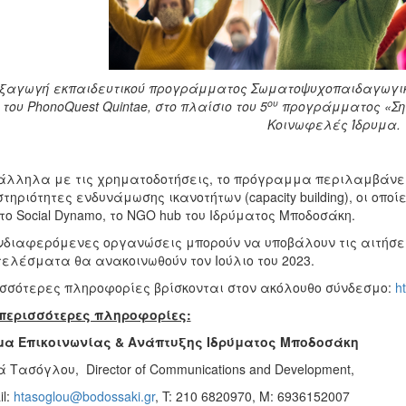
ξαγωγή εκπαιδευτικού προγράμματος Σωματοψυχοπαιδαγωγική
ου
του PhonoQuest Quintae, στο πλαίσιο του 5
προγράμματος «Σημ
Κοινωφελές Ίδρυμα.
λληλα με τις χρηματοδοτήσεις, το πρόγραμμα περιλαμβάνε
τηριότητες ενδυνάμωσης ικανοτήτων (capacity building), οι οπο
το Social Dynamo, το NGO hub του Ιδρύματος Μποδοσάκη.
νδιαφερόμενες οργανώσεις μπορούν να υποβάλουν τις αιτήσεις
ελέσματα θα ανακοινωθούν τον Ιούλιο του 2023.
σσότερες πληροφορίες βρίσκονται στον ακόλουθο σύνδεσμο:
h
 περισσότερες πληροφορίες:
μα Επικοινωνίας & Ανάπτυξης Ιδρύματος Μποδοσάκη
 Τασόγλου, Director of Communications and Development,
il:
htasoglou@bodossaki.gr
, T: 210 6820970, M: 6936152007