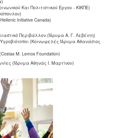
α)
νωνικού Και Πολιτιστικού Έργου - ΚΙΚΠΕ)
κόπουλου)
lenic Initiative Canada)
αστικό Περιβάλλον (Ίδρυμα Α. Γ. Λεβέντη)
Υγροβιότοποι (Κοινωφελές Ίδρυμα Αθανάσιος
stas M. Lemos Foundation)
νίες (Ίδρυμα Αθηνάς Ι. Μαρτίνου)