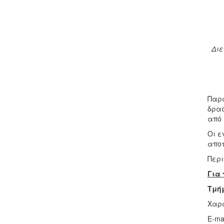
Διε
Παρά
δρασ
από 
Οι ε
αποτ
Περι
Για
Τμή
Χαρά
Ε-ma