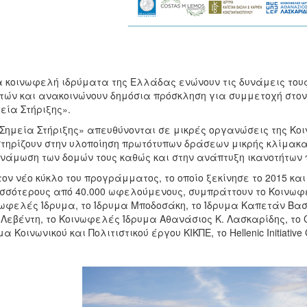
 κοινωφελή ιδρύματα της Ελλάδας ενώνουν τις δυνάμεις τους 
τών και ανακοινώνουν δημόσια πρόσκληση για συμμετοχή στον
εία Στήριξης».
Σημεία Στήριξης» απευθύνονται σε μικρές οργανώσεις της Κοι
τηρίζουν στην υλοποίηση πρωτότυπων δράσεων μικρής κλίμακας
νάμωση των δομών τους καθώς και στην ανάπτυξη ικανοτήτων 
τον νέο κύκλο του προγράμματος, το οποίο ξεκίνησε το 2015 κα
σσότερους από 40.000 ωφελούμενους, συμπράττουν το Κοινωφε
ωφελές Ίδρυμα, το Ίδρυμα Μποδοσάκη, το Ίδρυμα Καπετάν Βα
. Λεβέντη, το Κοινωφελές Ίδρυμα Αθανάσιος Κ. Λασκαρίδης, το 
μα Κοινωνικού και Πολιτιστικού έργου ΚΙΚΠΕ, το Hellenic Initiativ