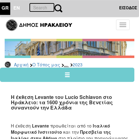
GR
EN
ΕΙΣΟΔΟΣ
Ο
Toggle
ΤΟΠΟΣ
navigati
ΜΑΣ
Ανακοινώσεις
Αρχείο
2026
...
Αρχική
Ο Τόπος μας
2023
2025
2024
2023
Η έκθεση Levante του Lucio Schiavon στο
2022
Ηράκλειο: τα 1600 χρόνια της Βενετίας
συναντούν την Ελλάδα
2021
2020
Η έκθεση
Levante
προωθείται από το
Ιταλικό
2019
Μορφωτικό Ινστιτούτο
και την
Πρεσβεία της
2018
Ιταλίας στην Αθήνα
στο πλαίσιο του προγράμματος