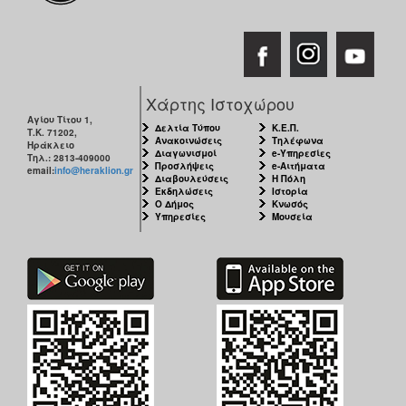
Χάρτης Ιστοχώρου
Αγίου Τίτου 1,
Δελτία Τύπου
Κ.Ε.Π.
Τ.Κ. 71202,
Ανακοινώσεις
Τηλέφωνα
Ηράκλειο
Διαγωνισμοί
e-Υπηρεσίες
Τηλ.: 2813-409000
Προσλήψεις
e-Αιτήματα
email:
info@heraklion.gr
Διαβουλεύσεις
Η Πόλη
Εκδηλώσεις
Ιστορία
Ο Δήμος
Κνωσός
Υπηρεσίες
Μουσεία