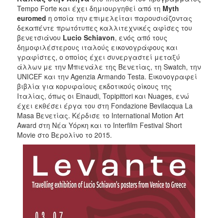
Tempo Forte και έχει δημιουργηθεί από τη
Myth
2017
euromed
η οποία την επιμελείται παρουσιάζοντας
2016
δεκαπέντε πρωτότυπες καλλιτεχνικές αφίσες του
βενετσιάνου
Lu
cio Schiavon
, ενός από τους
2015
δημοφιλέστερους ιταλούς εικονογράφους και
2012
γραφίστες, ο οποίος έχει συνεργαστεί μεταξύ
άλλων με την Μπιενάλε της Βενετίας, τη Swatch, την
2011
UNICEF και την Agenzia Armando Testa. Εικονογραφεί
βιβλία για κορυφαίους εκδοτικούς οίκους της
Ιταλίας, όπως οι Einaudi, Topipittori και Nuages, ενώ
έχει εκθέσει έργα του στη Fondazione Bevilacqua La
Masa Βενετίας. Κέρδισε το International Motion Art
Ο
Award στη Νέα Υόρκη και το Interfilm Festival Short
ΔΗΜΟΣ
Movie στο Βερολίνο το 2015.
ΠΟΛΙΤΙΣΜΟΣ
ΑΝΘΕΚΤΙΚΗ
ΠΟΛΗ