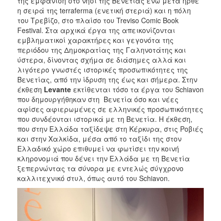
της εμφάνιση στο νησί της Βενετίας ενώ μετά ήρθε
η σειρά της terraferma (ενετική στεριά) και η πόλη
του Τρεβίζο, στο πλαίσο του Treviso Comic Book
Festival. Στα αρχικά έργα της απεικονίζονται
εμβληματικοί χαρακτήρες και γεγονότα της
περιόδου της Δημοκρατίας της Γαληνοτάτης και
ύστερα, δίνοντας σχήμα σε διάσημες αλλά και
λιγότερο γνωστές ιστορικές προσωπικότητες της
Βενετίας, από την ίδρυση της έως και σήμερα. Στην
έκθεση
Levante
εκτίθενται τόσο τα έργα του Schiavon
που δημουργήθηκαν στη Βενετία όσο και νέες
αφίσες αφιερωμένες σε ελληνικές προσωπικότητες
που συνδέονται ιστορικά με τη Βενετία. Η έκθεση,
που στην Ελλάδα ταξίδεψε στη Κέρκυρα, στις Ροβιές
και στην Χαλκίδα, μέσα από το ταξίδι της στον
Ελλαδικό χώρο επιθυμεί να φωτίσει την κοινή
κληρονομιά που δένει την Ελλάδα με τη Βενετία
ξεπερνώντας τα σύνορα με εντελώς σύγχρονο
καλλιτεχνικό στυλ, όπως αυτό του Schiavon.