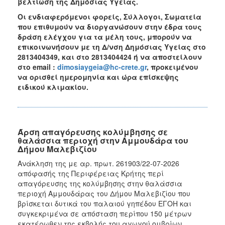
βελτίωση της Δημόσιας Υγείας.
Οι ενδιαφερόμενοι φορείς, Σύλλογοι, Σωματεία
που επιθυμούν να διοργανώσουν στην έδρα τους
δράση ελέγχου για τα μέλη τους, μπορούν να
επικοινωνήσουν με τη Δ/νση Δημόσιας Υγείας στο
2813404349, και στο 2813404424 ή να αποστείλουν
στο email :
dimosiaygeia@hc-crete.gr
, προκειμένου
να ορισθεί ημερομηνία και ώρα επίσκεψης
ειδικού κλιμακίου.
Άρση απαγόρευσης κολύμβησης σε
θαλάσσια περιοχή στην Αμμουδάρα του
Δήμου Μαλεβιζίου
Ανάκληση της με αρ. πρωτ. 261903/22-07-2026
απόφασής της Περιφέρειας Κρήτης περί
απαγόρευσης της κολύμβησης στην θαλάσσια
περιοχή Αμμουδάρας του Δήμου Μαλεβιζίου που
βρίσκεται δυτικά του παλαιού γηπέδου ΕΓΟΗ και
συγκεκριμένα σε απόσταση περίπου 150 μέτρων
εκατέρωθεν της εκβολής του αγωγού ομβρίων