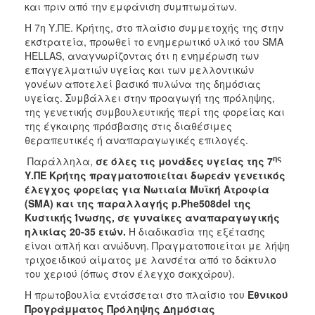
και πριν από την εμφάνιση συμπτωμάτων.
Η 7η Υ.ΠΕ. Κρήτης, στο πλαίσιο συμμετοχής της στην
εκστρατεία, προωθεί το ενημερωτικό υλικό του SMA
HELLAS, αναγνωρίζοντας ότι η ενημέρωση των
επαγγελματιών υγείας και των μελλοντικών
γονέων αποτελεί βασικό πυλώνα της δημόσιας
υγείας. Συμβάλλει στην προαγωγή της πρόληψης,
της γενετικής συμβουλευτικής περί της φορείας και
της έγκαιρης πρόσβασης στις διαθέσιμες
θεραπευτικές ή αναπαραγωγικές επιλογές.
ης
Παράλληλα,
σε όλες τις μονάδες υγείας της 7
Υ.ΠΕ Κρήτης πραγματοποιείται δωρεάν γενετικός
έλεγχος φορείας για Νωτιαία Μυϊκή Ατροφία
(SMA)
και της παραλλαγής p.Phe508del της
Κυστικής Ίνωσης, σε γυναίκες αναπαραγωγικής
ηλικίας 20-35 ετών.
Η διαδικασία της εξέτασης
είναι απλή και ανώδυνη. Πραγματοποιείται με λήψη
τριχοειδικού αίματος με λανσέτα από το δάκτυλο
του χεριού (όπως στον έλεγχο σακχάρου).
Η πρωτοβουλία εντάσσεται στο πλαίσιο του
Εθνικού
Προγράμματος Πρόληψης Δημόσιας