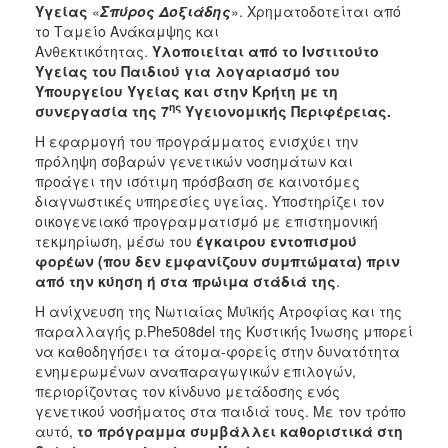
Υγείας
«
Σπύρος Δοξιάδης
». Χρηματοδοτείται από
το Ταμείο Ανάκαμψης και
Ανθεκτικότητας.
Υλοποιείται από το Ινστιτούτο
Υγείας του Παιδιού για λογαριασμό του
Υπουργείου Υγείας και στην Κρήτη με τη
ης
συνεργασία της 7
Υγειονομικής Περιφέρειας.
Η εφαρμογή του προγράμματος ενισχύει την
πρόληψη σοβαρών γενετικών νοσημάτων και
προάγει την ισότιμη πρόσβαση σε καινοτόμες
διαγνωστικές υπηρεσίες υγείας. Υποστηρίζει τον
οικογενειακό προγραμματισμό με επιστημονική
τεκμηρίωση, μέσω του
έγκαιρου εντοπισμού
φορέων (που δεν εμφανίζουν συμπτώματα) πριν
από την κύηση ή στα πρώιμα στάδιά της
.
Η ανίχνευση της Νωτιαίας Μυϊκής Ατροφίας και της
παραλλαγής p.Phe508del της Κυστικής Ίνωσης μπορεί
να καθοδηγήσει τα άτομα-φορείς στην δυνατότητα
ενημερωμένων αναπαραγωγικών επιλογών,
περιορίζοντας τον κίνδυνο μετάδοσης ενός
γενετικού νοσήματος στα παιδιά τους. Με τον τρόπο
αυτό,
το πρόγραμμα συμβάλλει καθοριστικά στη