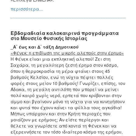
περισσότερα...
Εβδομαδιαία καλοκαιρινά προγράμματα
στο Μουσείο Φυσικής Ιστορίας
_Α΄ έως και Δ΄ τάξη Δημοτικού
«Φένεκ: η επιβίωση της μικρής αλεπούς στην έρημο»
Η Φένεκ είναι μια εκπληκτική αλεπού! Ζει στη
Σαχάρα, τη μεγαλύτερη ζεστή έρημο στον κόσμο,
όπου η θερμοκρασία τη μέρα φτάνει στους 45
βαθμούς Κελσίου, ενώ τη νύχτα πέφτει πολλές
φορές στους μείον 10 βαθμούς! Γνωρίζει, επίσης, τον
Άδακα, τη μεγάλη αντιλόπη που μπορεί να μείνει
πολύ καιρό χωρίς νερό, ερπετά που κρύβονται στην
άμμο και βγαίνουν μόνο τη νύχτα για να κυνηγήσουν
και φυτά που έχουν κάνει τα φύλλα τους αγκάθια!
Μήπως υπάρχουν και στην Κρήτη περιοχές που
μοιάζουν με ερήμους; Αν είστε περίεργοι και
θέλετε να γνωρίσετε από κοντά τη Φένεκ και να
εξερευνήσετε τον τόσο ιδιαίτερο κόσμο της ερήμου,