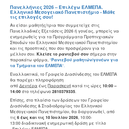
Πανελλήνιες 2026 – Επιλέγω ΕΛΜΕΠΑ.
Ελληνικό Μεσογειακό Πανεπιστήμιο - Μάθε
τις επιλογές σου!
Αν είσαι μαθητής/τρια που συμμετείχε στις
Πανελλαδικές Εξετάσεις 2026 ή γονέας, μπορείς να
ενημερωθείς για τα Προγράμματα Προπτυχιακών
Σπουδών του Ελληνικού Μεσογειακού Πανεπιστημίου
και τις προοπτικές που σου προσφέρουν για το
μέλλον σου.
Κλείσε το ραντεβού σου
σήμερα στην
παρακάτω φόρμα,
“
Ραντεβού μαθητών/γονέων για
τα Τμήματα του ΕΛΜΕΠΑ
“.
Εναλλακτικά, το Γραφείο Διασύνδεσης του ΕΛΜΕΠΑ
θα παρέχει πληροφόρηση
από
Δευτέρα
έως
Παρασκευή
κατά τις ώρες
10:00 –
14:00
στο τηλέφωνο
2810379335
.
Επίσης, στο πλαίσιο των δράσεων του Γραφείου
Διασύνδεσης & Σταδιοδρομίας του Ελληνικού
Μεσογειακού Πανεπιστημίου, θα διοργανωθεί, από
τις
6 έως και τις 10 Ιουλίου 2026
, 10:00-
13:00 διαδικτυακή ενημερωτική δράση με τίτλο
«Επιλέγω ΕΛΜΕΠΑ».