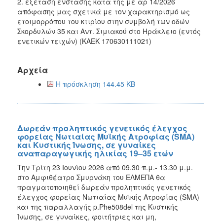
2. εξέταση ένστασης κατά της με αρ 14/2026
απόφασης μας σχετικά με τον χαρακτηρισμό ως
ετοιμορρόπου του κτιρίου στην συμβολή των οδών
Σκορδυλών 35 και Αντ. Σιμιακού στο Ηράκλειο (εντός
ενετικών τειχών) (ΚΑΕΚ 170630111021)
Αρχεία
Η πρόσκληση 144.45 KB
Δωρεάν προληπτικός γενετικός έλεγχος
φορείας Νωτιαίας Μυϊκής Ατροφίας (SMA)
και Κυστικής Ίνωσης, σε γυναίκες
αναπαραγωγικής ηλικίας 19–35 ετών
Την Τρίτη 23 Ιουνίου 2026 από 09.30 π.μ.- 13.30 μ.μ.
στο Αμφιθέατρο Σμυρνάκη του ΕΛΜΕΠΑ θα
πραγματοποιηθεί δωρεάν προληπτικός γενετικός
έλεγχος φορείας Νωτιαίας Μυϊκής Ατροφίας (SMA)
και της παραλλαγής p.Phe508del της Κυστικής
Ίνωσης, σε γυναίκες, φοιτήτριες και μη,