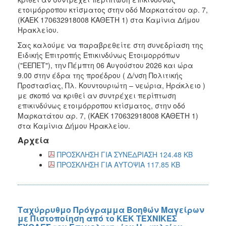
ετοιμόρροπου κτίσματος στην οδό Μαρκατάτου αρ. 7,
(ΚΑΕΚ 170632918008 ΚΑΘΕΤΗ 1) στα Καμίνια Δήμου
Ηρακλείου.
Σας καλούμε να παραβρεθείτε στη συνεδρίαση της
Ειδικής Επιτροπής Επικινδύνως Ετοιμορρόπων
("ΕΕΠΕΤ"), την Πέμπτη 06 Αυγούστου 2026 και ώρα
9.00 στην έδρα της προέδρου ( Δ/νση Πολιτικής
Προστασίας, Πλ. Κουντουριώτη – νεώρια, Ηράκλειο )
με σκοπό να κριθεί αν συντρέχει περίπτωση
επικινδύνως ετοιμόρροπου κτίσματος, στην οδό
Μαρκατάτου αρ. 7, (ΚΑΕΚ 170632918008 ΚΑΘΕΤΗ 1)
στα Καμίνια Δήμου Ηρακλείου.
Αρχεία
ΠΡΟΣΚΛΗΣΗ ΓΙΑ ΣΥΝΕΔΡΙΑΣΗ 124.48 KB
ΠΡΟΣΚΛΗΣΗ ΓΙΑ ΑΥΤΟΨΙΑ 117.85 KB
Ταχύρρυθμο Πρόγραμμα Βοηθών Μαγείρων
με Πιστοποίηση από το ΚΕΚ ΤΕΧΝΙΚΕΣ