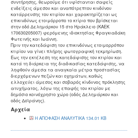
συντήρησης, θεωρούμε ότι υφίστανται σαφείς
ενδείξεις άμεσου και αναπότρεπτου κινδύνου
κατάρρευσης του κτιρίου και χαρακτηρίζεται ως
επικινδύνως ετοιμόρροπο το κτίριο που βρίσκεται
στην οδό Δελημάρκου 15 στο Ηράκλειο (ΚΑΕΚ
170630205007) φερόμενης ιδιοκτησίας Φραγκιαδάκη
Φωτεινής και Ιωάννη.
Πριν την κατεδάφιση του επικινδύνως ετοιμορρόπου
κτιρίου να γίνει πλήρης φωτογραφική τεκμηρίωση.
Έως την εκτέλεση της κατεδάφισης του κτιρίου και
κατά τη διάρκεια της διαδικασίας κατεδάφισης, να
ληφθούν άμεσα τα αναγκαία μέτρα προστασίας
διερχόμενων πεζών και οχημάτων, καθώς
ελλοχεύει άμεσος και σοβαρός κίνδυνος πρόκλησης
ατυχήματος, λόγω της επαφής του κτιρίου με
δημόσιο κοινόχρηστο χώρο (οδός Δελημάρκου και
οδός Δοϊράνης).
Αρχεία
Η ΑΠΟΦΑΣΗ ΑΝΑΛΥΤΙΚΑ 134.01 KB