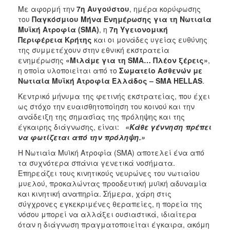
Με αφορμή την
7η Αυγούστου
, ημέρα κορύφωσης
του
Παγκόσμιου Μήνα Ενημέρωσης για τη Νωτιαία
Μυϊκή Ατροφία (SMA)
, η
7η Υγειονομική
Περιφέρεια Κρήτης
και οι μονάδες υγείας ευθύνης
της συμμετέχουν στην εθνική εκστρατεία
ενημέρωσης
«Μιλάμε για τη SMA… Πλέον ξέρεις»
,
η οποία υλοποιείται από το
Σωματείο Ασθενών με
Νωτιαία Μυϊκή Ατροφία Ελλάδος – SMA HELLAS
.
Κεντρικό μήνυμα της φετινής εκστρατείας, που έχει
ως στόχο την ευαισθητοποίηση του κοινού και την
ανάδειξη της σημασίας της πρόληψης και της
έγκαιρης διάγνωσης, είναι:
«Κάθε γέννηση πρέπει
να φωτίζεται από την πρόληψη.»
Η Νωτιαία Μυϊκή Ατροφία (SMA) αποτελεί ένα από
τα συχνότερα σπάνια γενετικά νοσήματα.
Επηρεάζει τους κινητικούς νευρώνες του νωτιαίου
μυελού, προκαλώντας προοδευτική μυϊκή αδυναμία
και κινητική αναπηρία. Σήμερα, χάρη στις
σύγχρονες εγκεκριμένες θεραπείες, η πορεία της
νόσου μπορεί να αλλάξει ουσιαστικά, ιδιαίτερα
όταν η διάγνωση πραγματοποιείται έγκαιρα, ακόμη