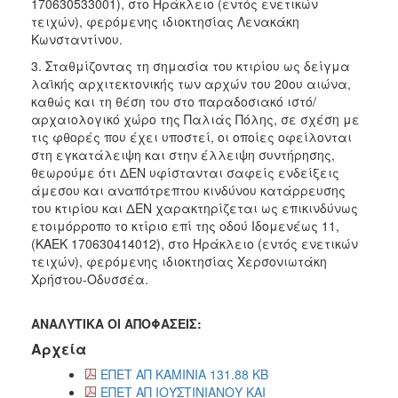
170630533001), στο Ηράκλειο (εντός ενετικών
τειχών), φερόμενης ιδιοκτησίας Λενακάκη
Κωνσταντίνου.
3. Σταθμίζοντας τη σημασία του κτιρίου ως δείγμα
λαϊκής αρχιτεκτονικής των αρχών του 20ου αιώνα,
καθώς και τη θέση του στο παραδοσιακό ιστό/
αρχαιολογικό χώρο της Παλιάς Πόλης, σε σχέση με
τις φθορές που έχει υποστεί, οι οποίες οφείλονται
στη εγκατάλειψη και στην έλλειψη συντήρησης,
θεωρούμε ότι ΔΕΝ υφίστανται σαφείς ενδείξεις
άμεσου και αναπότρεπτου κινδύνου κατάρρευσης
του κτιρίου και ΔΕΝ χαρακτηρίζεται ως επικινδύνως
ετοιμόρροπο το κτίριο επί της οδού Ιδομενέως 11,
(ΚΑΕΚ 170630414012), στο Ηράκλειο (εντός ενετικών
τειχών), φερόμενης ιδιοκτησίας Χερσονιωτάκη
Χρήστου-Οδυσσέα.
ΑΝΑΛΥΤΙΚΑ ΟΙ ΑΠΟΦΑΣΕΙΣ:
Αρχεία
ΕΠΕΤ ΑΠ ΚΑΜΙΝΙΑ 131.88 KB
ΕΠΕΤ ΑΠ ΙΟΥΣΤΙΝΙΑΝΟΥ ΚΑΙ