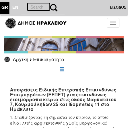
GR
EN
ΕΙΣΟΔΟΣ
ΕΠΙΚΑΙΡΟΤΗΤΑ
Toggle
navigati
Ανακοινώσεις
Αρχείο
Αρχική
Επικαιρότητα
ΔΗΜΟΤΗΣ
ΕΠΙΣΚΕΠΤΗΣ
Αποφάσεις Ειδικής Επιτροπής Επικινδύνως
Ετοιμορρόπων (ΕΕΠΕΤ) για επικινδύνως
ΗΡΑΚΛΕΙΟ
ΓΙΑ...
ετοιμόρροπα κτίρια στις οδούς Μαρκατάτου
7, Κουρμούληδων 25 και Ιδομενέως 11 στο
Ηράκλειο
1. Σταθμίζοντας τη σημασία του κτιρίου, το οποίο
είναι λιτής αρχιτεκτονικής χωρίς μορφολογικά