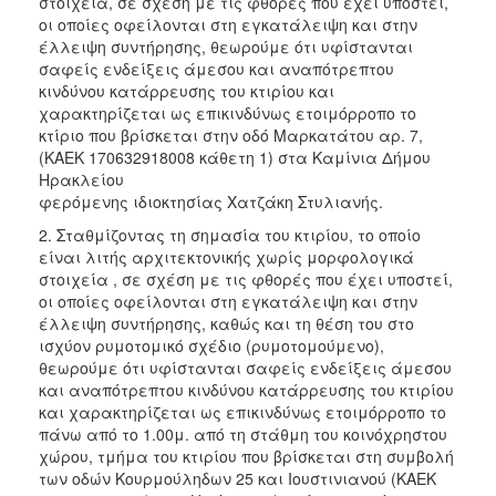
στοιχεία, σε σχέση με τις φθορές που έχει υποστεί,
οι οποίες οφείλονται στη εγκατάλειψη και στην
έλλειψη συντήρησης, θεωρούμε ότι υφίστανται
σαφείς ενδείξεις άμεσου και αναπότρεπτου
κινδύνου κατάρρευσης του κτιρίου και
χαρακτηρίζεται ως επικινδύνως ετοιμόρροπο το
κτίριο που βρίσκεται στην οδό Μαρκατάτου αρ. 7,
(ΚΑΕΚ 170632918008 κάθετη 1) στα Καμίνια Δήμου
Ηρακλείου
φερόμενης ιδιοκτησίας Χατζάκη Στυλιανής.
2. Σταθμίζοντας τη σημασία του κτιρίου, το οποίο
είναι λιτής αρχιτεκτονικής χωρίς μορφολογικά
στοιχεία , σε σχέση με τις φθορές που έχει υποστεί,
οι οποίες οφείλονται στη εγκατάλειψη και στην
έλλειψη συντήρησης, καθώς και τη θέση του στο
ισχύον ρυμοτομικό σχέδιο (ρυμοτομούμενο),
θεωρούμε ότι υφίστανται σαφείς ενδείξεις άμεσου
και αναπότρεπτου κινδύνου κατάρρευσης του κτιρίου
και χαρακτηρίζεται ως επικινδύνως ετοιμόρροπο το
πάνω από το 1.00μ. από τη στάθμη του κοινόχρηστου
χώρου, τμήμα του κτιρίου που βρίσκεται στη συμβολή
των οδών Κουρμούληδων 25 και Ιουστινιανού (ΚΑΕΚ