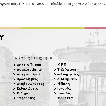
αρνασσός, τηλ. 2810 - 302600, info@katartisi.gr και αιτήσεις στην 
Χάρτης Ιστοχώρου
Δελτία Τύπου
Κ.Ε.Π.
Ανακοινώσεις
Τηλέφωνα
Διαγωνισμοί
e-Υπηρεσίες
Προσλήψεις
e-Αιτήματα
Διαβουλεύσεις
Η Πόλη
Εκδηλώσεις
Ιστορία
Ο Δήμος
Κνωσός
Υπηρεσίες
Μουσεία