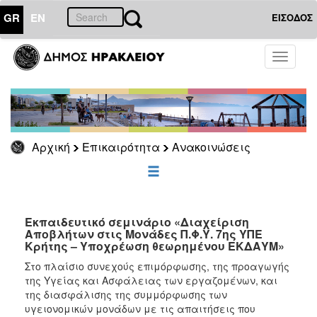
GR
EN
ΕΙΣΟΔΟΣ
ΕΠΙΚΑΙΡΟΤΗΤΑ
Toggle
navigati
Ανακοινώσεις
Αρχείο
Αρχική
Επικαιρότητα
Ανακοινώσεις
ΔΗΜΟΤΗΣ
ΕΠΙΣΚΕΠΤΗΣ
Εκπαιδευτικό σεμινάριο «Διαχείριση
Αποβλήτων στις Μονάδες Π.Φ.Υ. 7ης ΥΠΕ
ΗΡΑΚΛΕΙΟ
ΓΙΑ...
Κρήτης – Υποχρέωση θεωρημένου ΕΚΔΑΥΜ»
Στο πλαίσιο συνεχούς επιμόρφωσης, της προαγωγής
της Υγείας και Ασφάλειας των εργαζομένων, και
της διασφάλισης της συμμόρφωσης των
υγειονομικών μονάδων με τις απαιτήσεις που