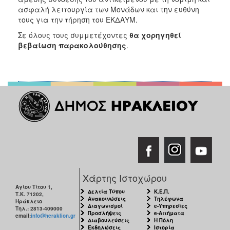
ασφαλή λειτουργία των Μονάδων και την ευθύνη
τους για την τήρηση του ΕΚΔΑΥΜ.
Σε όλους τους συμμετέχοντες
θα χορηγηθεί
βεβαίωση παρακολούθησης
.
Χάρτης Ιστοχώρου
Αγίου Τίτου 1,
Δελτία Τύπου
Κ.Ε.Π.
Τ.Κ. 71202,
Ανακοινώσεις
Τηλέφωνα
Ηράκλειο
Διαγωνισμοί
e-Υπηρεσίες
Τηλ.: 2813-409000
Προσλήψεις
e-Αιτήματα
email:
info@heraklion.gr
Διαβουλεύσεις
Η Πόλη
Εκδηλώσεις
Ιστορία