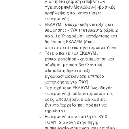
για τη διαχείριση αποβλήτων
Υγειονομικών Μονάδων») -βασικές
προβλέψεις και απαιτήσεις
εφαρμογής.​
ΕΚΔΑΥΜ - υποχρέωση ύπαρξης και
θεώρησης: «ΚΥΑ 146163/2012 (άρθ. 2
παρ. 1): Υποχρέωση κατάρτισης και
θεώρησης ΕΚΔΑΥΜ (όπου
απαιτείται) από την αρμόδια ΥΠΕ».​
Πότε απαιτείται ΕΚΔΑΥΜ /
επικαιροποίηση - αναθεώρηση και
σύνδεση με περιβαλλοντική
αδειοδότηση/κατάταξη
εγκαταστάσεων (σε επίπεδο
κατανόησης για ΠΦΥ).​
Περιεχόμενο ΕΚΔΑΥΜ (ως οδηγός
εφαρμογής): ρόλοι/αρμοδιότητες,
ροές αποβλήτων, διαδικασίες,
έντυπα/αρχεία που πρέπει να
τηρούνται.​
Εφαρμογή στην πράξη σε ΚΥ &
ΤΟΜΥ: διαλογή στην πηγή,
συσκευασία-σήμανση, συλλογή και