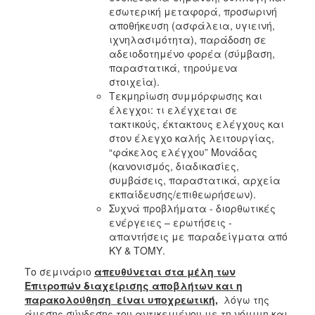
εσωτερική μεταφορά, προσωρινή
αποθήκευση (ασφάλεια, υγιεινή,
ιχνηλασιμότητα), παράδοση σε
αδειοδοτημένο φορέα (σύμβαση,
παραστατικά, τηρούμενα
στοιχεία).​
Τεκμηρίωση συμμόρφωσης και
έλεγχοι: τι ελέγχεται σε
τακτικούς, έκτακτους ελέγχους και
στον έλεγχο καλής λειτουργίας,
“φάκελος ελέγχου” Μονάδας
(κανονισμός, διαδικασίες,
συμβάσεις, παραστατικά, αρχεία
εκπαίδευσης/επιθεωρήσεων).
Συχνά προβλήματα - διορθωτικές
ενέργειες – ερωτήσεις -
απαντήσεις με παραδείγματα από
ΚΥ & ΤΟΜΥ.
Το σεμινάριο
απευθύνεται
στα μέλη των
Επιτροπών διαχείρισης αποβλήτων και η
παρακολούθηση είναι υποχρεωτική,
λόγω της
άμεσης σύνδεσης του αντικειμένου με τη νόμιμη και