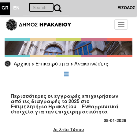
GR
EN
ΕΙΣΟΔΟΣ
ΕΠΙΚΑΙΡΟΤΗΤΑ
Toggle
navigati
Ανακοινώσεις
Αρχείο
Αρχική
Επικαιρότητα
Ανακοινώσεις
ΔΗΜΟΤΗΣ
ΕΠΙΣΚΕΠΤΗΣ
Περισσότερες οι εγγραφές επιχειρήσεων
από τις διαγραφές το 2025 στο
ΗΡΑΚΛΕΙΟ
ΓΙΑ...
Επιμελητήριο Ηρακλείου – Ενθαρρυντικά
στοιχεία για την επιχειρηματικότητα
08-01-2026
Δελτίο Τύπου