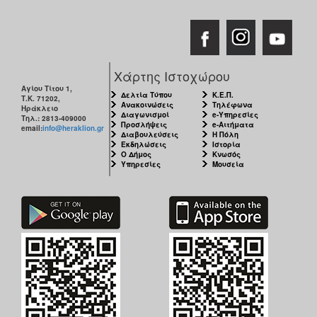
Χάρτης Ιστοχώρου
Αγίου Τίτου 1,
Δελτία Τύπου
Κ.Ε.Π.
Τ.Κ. 71202,
Ανακοινώσεις
Τηλέφωνα
Ηράκλειο
Διαγωνισμοί
e-Υπηρεσίες
Τηλ.: 2813-409000
Προσλήψεις
e-Αιτήματα
email:
info@heraklion.gr
Διαβουλεύσεις
Η Πόλη
Εκδηλώσεις
Ιστορία
Ο Δήμος
Κνωσός
Υπηρεσίες
Μουσεία