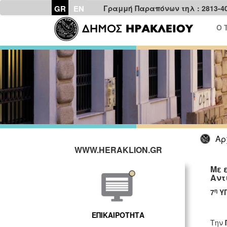
GR
EN
Γραμμή Παραπόνων τηλ : 2813-4
Ο 
Αρ
WWW.HERAKLION.GR
Με 
Αντ
η
7
ΥΓ
ΕΠΙΚΑΙΡΟΤΗΤΑ
Την