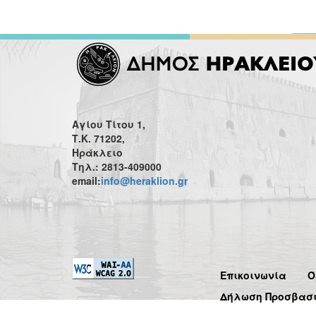
Αγίου Τίτου 1,
Τ.Κ. 71202,
Ηράκλειο
Τηλ.: 2813-409000
email:
info@heraklion.gr
Επικοινωνία
Ό
Δήλωση Προσβασ