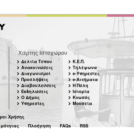
Χάρτης Ιστοχώρου
Δελτία Τύπου
Κ.Ε.Π.
Ανακοινώσεις
Τηλέφωνα
Διαγωνισμοί
e-Υπηρεσίες
Προσλήψεις
e-Αιτήματα
Διαβουλεύσεις
Η Πόλη
Εκδηλώσεις
Ιστορία
Ο Δήμος
Κνωσός
Υπηρεσίες
Μουσεία
ροι Χρήσης
ιμότητας
Πλοήγηση
FAQs
RSS