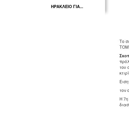
ΗΡΑΚΛΕΙΟ ΓΙΑ...
Το σ
ΤΟΜΥ
Σκο
πρό
του 
κτιρ
Ειση
τον 
Η 7η
διασ