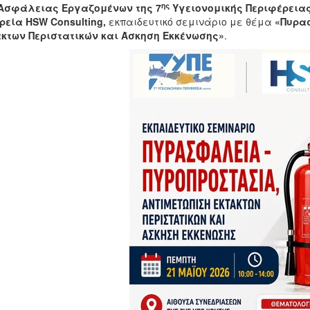
ης
 Ασφάλειας Εργαζομένων της 7
Υγειονομικής Περιφέρειας
ιρεία
HSW
Consulting
,
εκπαιδευτικό
σεμινάριο με θέμα
«
Πυρασ
κτων Περιστατικών και Άσκηση Εκκένωσης
»
.