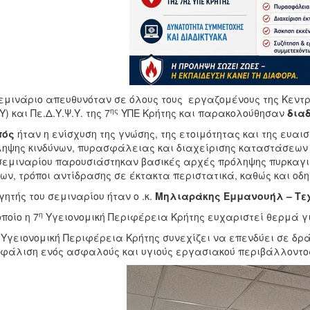
εμινάριο απευθυνόταν σε όλους τους εργαζομένους της Κεντρι
ης
) και Πε.Δ.Υ.Ψ.Υ. της 7
ΥΠΕ Κρήτης και παρακολούθησαν
διαδ
πός
ήταν η ενίσχυση της γνώσης, της ετοιμότητας και της ευα
ληψης κινδύνων, πυρασφάλειας και διαχείρισης καταστάσε
σεμιναρίου παρουσιάστηκαν βασικές αρχές πρόληψης πυρκαγι
ίων, τρόποι αντίδρασης σε έκτακτα περιστατικά, καθώς και οδ
γητής του σεμιναρίου ήταν ο .κ.
Μηλιαράκης Εμμανουήλ – Τε
η
οποίο η 7
Υγειονομική Περιφέρεια Κρήτης ευχαριστεί θερμά γι
 Υγειονομική Περιφέρεια Κρήτης συνεχίζει να επενδύει σε δρά
φάλιση ενός ασφαλούς και υγιούς εργασιακού περιβάλλοντος