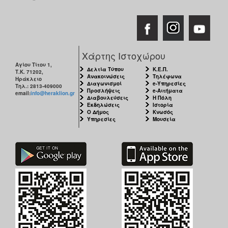
Χάρτης Ιστοχώρου
Αγίου Τίτου 1,
Δελτία Τύπου
Κ.Ε.Π.
Τ.Κ. 71202,
Ανακοινώσεις
Τηλέφωνα
Ηράκλειο
Διαγωνισμοί
e-Υπηρεσίες
Τηλ.: 2813-409000
Προσλήψεις
e-Αιτήματα
email:
info@heraklion.gr
Διαβουλεύσεις
Η Πόλη
Εκδηλώσεις
Ιστορία
Ο Δήμος
Κνωσός
Υπηρεσίες
Μουσεία