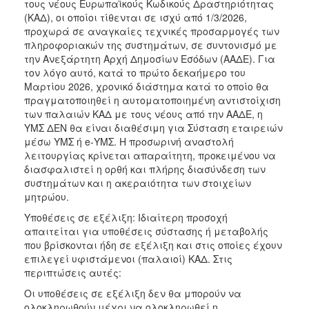
τους νέους Ευρωπαϊκούς Κωδικούς Δραστηριότητας
(ΚΑΔ), οι οποίοι τίθενται σε ισχύ από 1/3/2026,
προχωρά σε αναγκαίες τεχνικές προσαρμογές των
πληροφοριακών της συστημάτων, σε συντονισμό με
την Ανεξάρτητη Αρχή Δημοσίων Εσόδων (ΑΑΔΕ). Για
τον λόγο αυτό, κατά το πρώτο δεκαήμερο του
Μαρτίου 2026, χρονικό διάστημα κατά το οποίο θα
πραγματοποιηθεί η αυτοματοποιημένη αντιστοίχιση
των παλαιών ΚΑΔ με τους νέους από την ΑΑΔΕ, η
ΥΜΣ ΔΕΝ θα είναι διαθέσιμη για Σύσταση εταιρειών
μέσω ΥΜΣ ή e-ΥΜΣ. Η προσωρινή αναστολή
λειτουργίας κρίνεται απαραίτητη, προκειμένου να
διασφαλιστεί η ορθή και πλήρης διασύνδεση των
συστημάτων και η ακεραιότητα των στοιχείων
μητρώου.
Υποθέσεις σε εξέλιξη: Ιδιαίτερη προσοχή
απαιτείται για υποθέσεις σύστασης ή μεταβολής
που βρίσκονται ήδη σε εξέλιξη και στις οποίες έχουν
επιλεγεί υφιστάμενοι (παλαιοί) ΚΑΔ. Στις
περιπτώσεις αυτές:
Οι υποθέσεις σε εξέλιξη δεν θα μπορούν να
ολοκληρωθούν μέχρι να ολοκληρωθεί η