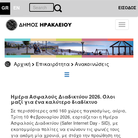
GR
EN
ΕΙΣΟΔΟΣ
ΕΠΙΚΑΙΡΟΤΗΤΑ
Toggle
navigati
Ανακοινώσεις
Αρχείο
Αρχική
Επικαιρότητα
Ανακοινώσεις
ΔΗΜΟΤΗΣ
ΕΠΙΣΚΕΠΤΗΣ
Ημέρα Ασφαλούς Διαδικτύου 2026. Όλοι
μαζί για ένα καλύτερο διαδίκτυο
ΗΡΑΚΛΕΙΟ
ΓΙΑ...
Σε περισσότερες από 160 χώρες παγκοσμίως, αύριο,
Τρίτη 10 Φεβρουαρίου 2026, εορτάζεται η Ημέρα
Ασφαλούς Διαδικτύου (Safer Internet Day - SID), με
εκατομμύρια πολίτες να ενώνουν τις φωνές τους
για ακόμη μία χρονιά, με στόχο την προώθηση της