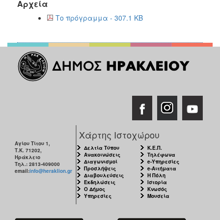
Αρχεία
Το πρόγραμμα - 307.1 KB
Χάρτης Ιστοχώρου
Αγίου Τίτου 1,
Δελτία Τύπου
Κ.Ε.Π.
Τ.Κ. 71202,
Ανακοινώσεις
Τηλέφωνα
Ηράκλειο
Διαγωνισμοί
e-Υπηρεσίες
Τηλ.: 2813-409000
Προσλήψεις
e-Αιτήματα
email:
info@heraklion.gr
Διαβουλεύσεις
Η Πόλη
Εκδηλώσεις
Ιστορία
Ο Δήμος
Κνωσός
Υπηρεσίες
Μουσεία