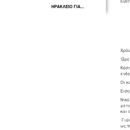
Ενότ
ΗΡΑΚΛΕΙΟ ΓΙΑ...
Χρόν
‘Ώρε
Κόστ
ενδε
Οι κ
Ειση
Νικό
μετα
και 
Γιάν
ως π