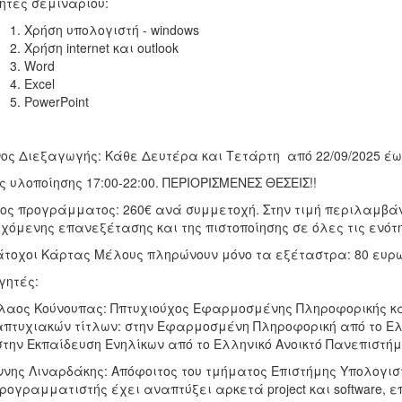
ητες σεμιναρίου:
Χρήση υπολογιστή - windows
Χρήση internet και outlook
Word
Excel
PowerPoint
ος Διεξαγωγής: Κάθε Δευτέρα και Τετάρτη από 22/09/2025 έως
ς υλοποίησης 17:00-22:00. ΠΕΡΙΟΡΙΣΜΕΝΕΣ ΘΕΣΕΙΣ!!
ος προγράμματος: 260€ ανά συμμετοχή. Στην τιμή περιλαμβάν
χόμενης επανεξέτασης και της πιστοποίησης σε όλες τις ενότη
άτοχοι Κάρτας Μέλους πληρώνουν μόνο τα εξέταστρα: 80 ευρώ
γητές:
λαος Κούνουπας: Ππτυχιούχος Εφαρμοσμένης Πληροφορικής και
πτυχιακών τίτλων: στην Εφαρμοσμένη Πληροφορική από το Ελ
στην Εκπαίδευση Ενηλίκων από το Ελληνικό Ανοικτό Πανεπιστήμι
νης Λιναρδάκης: Απόφοιτος του τμήματος Επιστήμης Υπολογισ
ρογραμματιστής έχει αναπτύξει αρκετά project και software, ε