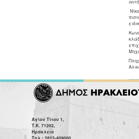
αυτή
Νίκο
πιστ
ειδι
Κωνσ
κλάδ
επιχ
Μηχ
Πληρ
Αλικ
Αγίου Τίτου 1,
Τ.Κ. 71202,
Ηράκλειο
Τηλ.: 2813-409000