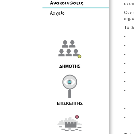
Ανακοινώσεις
οι ο
Οι ε
Αρχείο
δημό
Το σ
• Π
• Ιδ
• Κ
• 7
ΔΗΜΟΤΗΣ
• Δυ
• Χ
• Αν
Ευρ
ΕΠΙΣΚΕΠΤΗΣ
• Εγ
• Έ