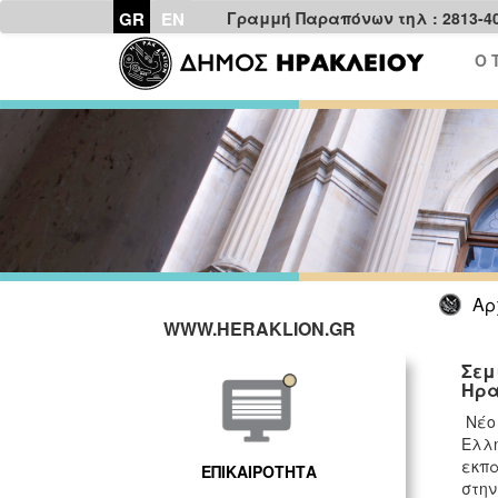
GR
EN
Γραμμή Παραπόνων τηλ : 2813-4
Ο 
Αρ
WWW.HERAKLION.GR
Σεμ
Ηρα
Νέο
Ελλη
εκπα
ΕΠΙΚΑΙΡΟΤΗΤΑ
στην