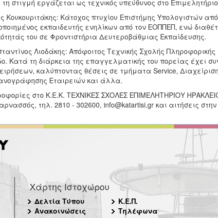
 τη στιγμή εργάζεται ως τεχνικός υπεύθυνος στο Επιμελητήρι
ς Κουκουριτάκης: Κάτοχος πτυχίου Επιστήμης Υπολογιστών από 
οποιημένος εκπαιδευτής ενηλίκων από τον ΕΟΠΠΕΠ, ενώ διαθέ
κότητάς του σε Φροντιστήρια Δευτεροβάθμιας Εκπαίδευσης.
ταντίνος Λιοδάκης: Απόφοιτος Τεχνικής Σχολής Πληροφορικής 
ο. Κατά τη διάρκεια της επαγγελματικής του πορείας έχει σ
ειρήσεων, καλύπτοντας θέσεις σε τμήματα Service, Διαχείρισ
ανογράφησης Εταιρειών και άλλα.
οφορίες στο Κ.Ε.Κ. ΤΕΧΝΙΚΕΣ ΣΧΟΛΕΣ ΕΠΙΜΕΛΗΤΗΡΙΟΥ ΗΡΑΚΛΕΙΟΥ
αρνασσός, τηλ. 2810 - 302600, info@katartisi.gr και αιτήσεις στην 
Χάρτης Ιστοχώρου
Δελτία Τύπου
Κ.Ε.Π.
Ανακοινώσεις
Τηλέφωνα