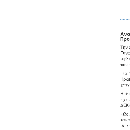
Ανα
Προ
Την 
Γυνα
μελώ
που 
Για 
Ηρακ
επιχ
Η σπ
έχει
ΔΕΚΚ
«
Ως 
τοπι
σε ε