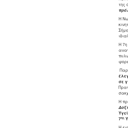
της 
πρό
Η Νω
κινη
Σήμε
ιδια
Η 7η
αναγ
πυλώ
φορε
Παρ
έλεγ
σε γ
Πραγ
σακχ
Η πρ
Δοξ
Υγεί
ης
7
Υ
Η εφ