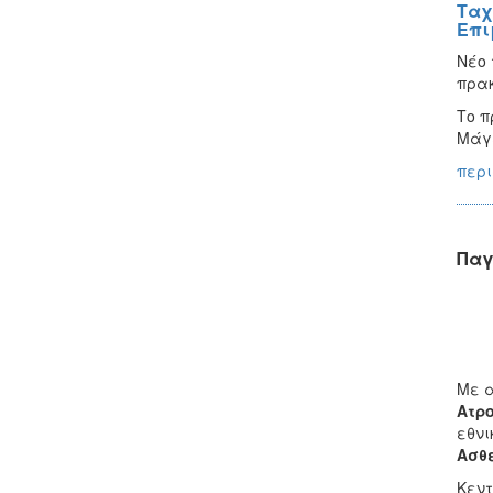
Ταχ
Επι
Νέο 
πρακ
Το π
Μάγε
περι
Παγ
Με 
Ατρ
εθνι
Ασθ
Κεντ