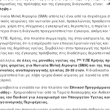
σημασίας της πρόληψης και της έγκαιρης διάγνωσης, είναι:
«
ληψη.»
τιαία Μυϊκή Ατροφία (SMA) αποτελεί ένα από τα συχνότερα σ
τικούς νευρώνες του νωτιαίου μυελού, προκαλώντας προοδευτικ
ρα, χάρη στις σύγχρονες εγκεκριμένες θεραπείες, η πορεία τ
ίτερα όταν η διάγνωση πραγματοποιείται έγκαιρα, ακόμη και
 Υ.ΠΕ. Κρήτης, στο πλαίσιο συμμετοχής της στην εκστρατεία, π
νωρίζοντας ότι η ενημέρωση των επαγγελματιών υγείας και 
να της δημόσιας υγείας. Συμβάλλει στην προαγωγή της πρόληψ
ίας και της έγκαιρης πρόσβασης στις διαθέσιμες θεραπευτικ
ης
άλληλα,
σε όλες τις μονάδες υγείας της 7
Υ.ΠΕ Κρήτης π
χος φορείας για Νωτιαία Μυϊκή Ατροφία (SMA)
και της πα
υναίκες αναπαραγωγικής ηλικίας 20-35 ετών.
Η διαδικασία
ματοποιείται με λήψη τριχοειδικού αίματος με λανσέτα από τ
άρου).
ωτοβουλία εντάσσεται στο πλαίσιο του
Εθνικού Προγράμματ
ιάδης
». Χρηματοδοτείται από το Ταμείο Ανάκαμψης και Ανθεκτ
ας του Παιδιού για λογαριασμό του Υπουργείου Υγείας και
γειονομικής Περιφέρειας.
αρμογή του προγράμματος ενισχύει την πρόληψη σοβαρών γεν