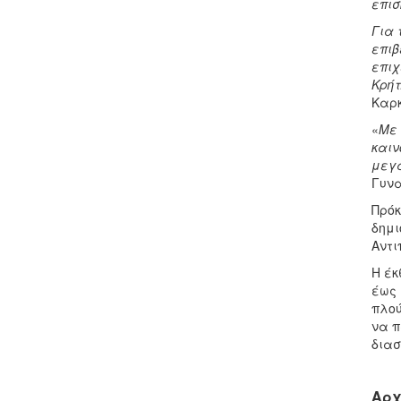
επισ
Για 
επιβ
επιχ
Κρήτ
Καρ
«
Με 
καιν
μεγά
Γυνα
Πρόκ
δημι
Αντι
Η έκ
έως 
πλού
να π
διασ
Αρχ