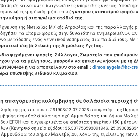
βαση σε καινοτόμες διαγνωστικές υπηρεσίες υγείας. Υποστηρ
τημονική τεκμηρίωση, μέσω του
έγκαιρου εντοπισμού φορέων
την κύηση ή στα πρώιμα στάδιά της
.
ίχνευση της Νωτιαίας Μυϊκής Ατροφίας και της παραλλαγής p.
δηγήσει τα άτομα-φορείς στην δυνατότητα ενημερωμένων αν
υνο μετάδοσης ενός γενετικού νοσήματος στα παιδιά τους. Με 
ριστικά στη βελτίωση της Δημόσιας Υγείας.
νδιαφερόμενοι φορείς, Σύλλογοι, Σωματεία που επιθυμού
χου για τα μέλη τους, μπορούν να επικοινωνήσουν με τη Δ/
2813404424 ή να αποστείλουν στο email :
dimosiaygeia@hc-cret
ώρα επίσκεψης ειδικού κλιμακίου.
η απαγόρευσης κολύμβησης σε θαλάσσια περιοχή σ
ληση της με αρ. πρωτ. 261903/22-07-2026 απόφασής της Περι
μβησης στην θαλάσσια περιοχή Αμμουδάρας του Δήμου Μαλεβιζ
δου ΕΓΟΗ και συγκεκριμένα σε απόσταση περίπου 150 μέτρων
ίων (Κεντρικό σημείο εξόδου: 35.337756593091946, 25.09088263
 Αμμουδάρα του Δήμου Μαλεβιζίου, λόγω της εξάλειψης των 