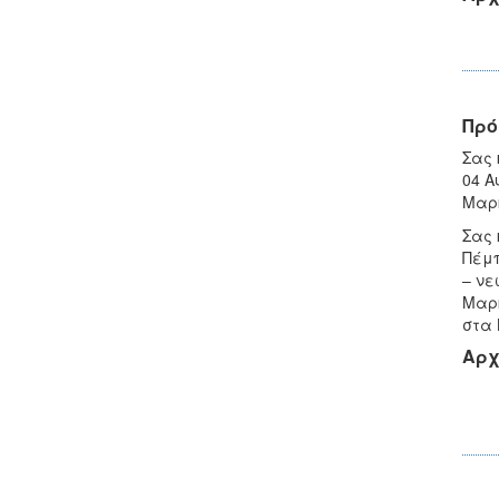
Πρό
Σας 
04 Α
Μαρκ
Σας 
Πέμπ
– νε
Μαρκ
στα 
Αρχ