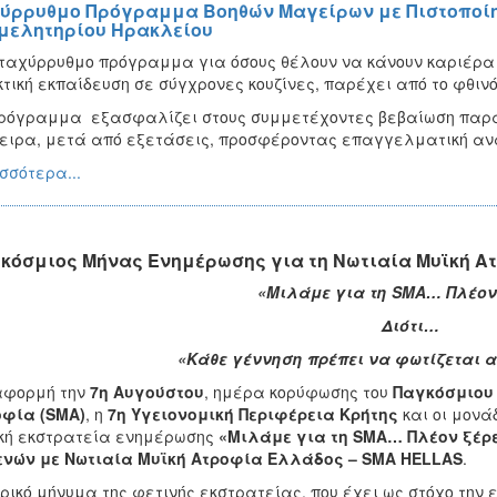
ύρρυθμο Πρόγραμμα Βοηθών Μαγείρων με Πιστοποίη
μελητηρίου Ηρακλείου
ταχύρρυθμο πρόγραμμα για όσους θέλουν να κάνουν καριέρ
τική εκπαίδευση σε σύγχρονες κουζίνες, παρέχει από το φθιν
ρόγραμμα εξασφαλίζει στους συμμετέχοντες βεβαίωση παρακ
ιρα, μετά από εξετάσεις, προσφέροντας επαγγελματική ανα
σσότερα...
κόσμιος Μήνας Ενημέρωσης για τη Νωτιαία Μυϊκή Α
«Μιλάμε για τη SMA… Πλέον
Διότι…
«Κάθε γέννηση πρέπει να φωτίζεται 
αφορμή την
7η Αυγούστου
, ημέρα κορύφωσης του
Παγκόσμιου 
οφία (SMA)
, η
7η Υγειονομική Περιφέρεια Κρήτης
και οι μονά
κή εκστρατεία ενημέρωσης
«Μιλάμε για τη SMA… Πλέον ξέρ
ενών με Νωτιαία Μυϊκή Ατροφία Ελλάδος – SMA HELLAS
.
ρικό μήνυμα της φετινής εκστρατείας, που έχει ως στόχο την ε