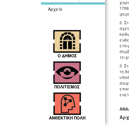
χαρα
1706
Αρχείο
φερό
2. Σ
σχέσ
καθώ
ενδε
ετοι
συμβ
Ο ΔΗΜΟΣ
τειχ
3. Σ
τη θ
υποσ
σαφε
ΠΟΛΙΤΙΣΜΟΣ
επικ
ενετ
ΑΝΑΛ
Αρχ
ΑΝΘΕΚΤΙΚΗ ΠΟΛΗ