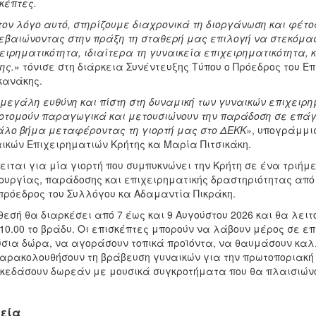
κέπτες.
τον λόγο αυτό, στηρίζουμε διαχρονικά τη διοργάνωση και φέτ
εβαιώνοντας στην πράξη τη σταθερή μας επιλογή να στεκόμασ
ειρηματικότητα, ιδιαίτερα τη γυναικεία επιχειρηματικότητα, 
ης.
» τόνισε στη διάρκεια Συνέντευξης Τύπου ο Πρόεδρος του Ε
κανάκης.
μεγάλη ευθύνη και πίστη στη δυναμική των γυναικών επιχειρη
οτομούν παραγωγικά και μετουσιώνουν την παράδοση σε επά
λο βήμα μεταφέροντας τη γιορτή μας στο ΔΕΚΚ
», υπογράμμι
ικών Επιχειρηματιών Κρήτης κα Μαρία Πιτσικάκη.
ειται για μία γιορτή που συμπυκνώνει την Κρήτη σε ένα τριή
ουργίας, παράδοσης και επιχειρηματικής δραστηριότητας από
πρόεδρος του Συλλόγου κα Αδαμαντία Πικράκη.
θεσή θα διαρκέσει από 7 έως και 9 Αυγούστου 2026 και θα λειτ
10.00 το βράδυ. Οι επισκέπτες μπορούν να λάβουν μέρος σε ε
σια δώρα, να αγοράσουν τοπικά προϊόντα, να θαυμάσουν καλλ
αρακολουθήσουν τη βράβευση γυναικών για την πρωτοποριακή 
κεδάσουν δωρεάν με μουσικά συγκροτήματα που θα πλαισιώνου
εία