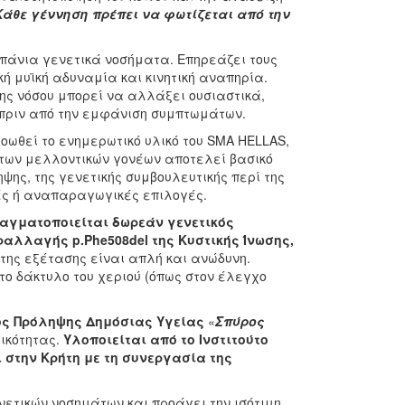
Κάθε γέννηση πρέπει να φωτίζεται από την
πάνια γενετικά νοσήματα. Επηρεάζει τους
ή μυϊκή αδυναμία και κινητική αναπηρία.
ης νόσου μπορεί να αλλάξει ουσιαστικά,
 πριν από την εμφάνιση συμπτωμάτων.
ροωθεί το ενημερωτικό υλικό του SMA HELLAS,
των μελλοντικών γονέων αποτελεί βασικό
ης, της γενετικής συμβουλευτικής περί της
ές ή αναπαραγωγικές επιλογές.
ραγματοποιείται δωρεάν γενετικός
ραλλαγής p.Phe508del της Κυστικής Ίνωσης,
 της εξέτασης είναι απλή και ανώδυνη.
ο δάκτυλο του χεριού (όπως στον έλεγχο
ος Πρόληψης Δημόσιας Υγείας
«
Σπύρος
ικότητας.
Υλοποιείται από το Ινστιτούτο
 στην Κρήτη με τη συνεργασία της
ετικών νοσημάτων και προάγει την ισότιμη