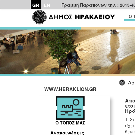
GR
EN
Γραμμή Παραπόνων τηλ : 2813-4
Ο 
Αρ
WWW.HERAKLION.GR
Απο
ετο
Ηρά
1. Σ
Ο ΤΟΠΟΣ ΜΑΣ
σχέσ
θεωρ
Ανακοινώσεις