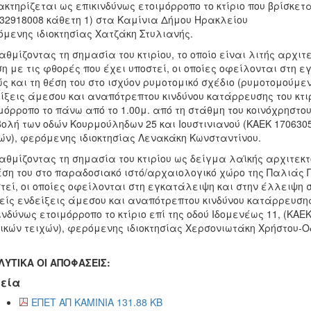
κτηρίζεται ως επικινδύνως ετοιμόρροπο το κτίριο που βρίσκετα
32918008 κάθετη 1) στα Καμίνια Δήμου Ηρακλείου
μενης ιδιοκτησίας Χατζάκη Στυλιανής.
ταθμίζοντας τη σημασία του κτιρίου, το οποίο είναι λιτής αρχι
η με τις φθορές που έχει υποστεί, οι οποίες οφείλονται στη 
ς και τη θέση του στο ισχύον ρυμοτομικό σχέδιο (ρυμοτομούμε
ίξεις άμεσου και αναπότρεπτου κινδύνου κατάρρευσης του κτι
μόρροπο το πάνω από το 1.00μ. από τη στάθμη του κοινόχρηστου
ολή των οδών Κουρμούληδων 25 και Ιουστινιανού (ΚΑΕΚ 1706305
ών), φερόμενης ιδιοκτησίας Λενακάκη Κωνσταντίνου.
ταθμίζοντας τη σημασία του κτιρίου ως δείγμα λαϊκής αρχιτεκ
έση του στο παραδοσιακό ιστό/αρχαιολογικό χώρο της Παλιάς Π
τεί, οι οποίες οφείλονται στη εγκατάλειψη και στην έλλειψη
ίς ενδείξεις άμεσου και αναπότρεπτου κινδύνου κατάρρευσης 
ινδύνως ετοιμόρροπο το κτίριο επί της οδού Ιδομενέως 11, (ΚΑΕ
ικών τειχών), φερόμενης ιδιοκτησίας Χερσονιωτάκη Χρήστου-
ΥΤΙΚΑ ΟΙ ΑΠΟΦΑΣΕΙΣ:
εία
ΕΠΕΤ ΑΠ ΚΑΜΙΝΙΑ 131.88 KB