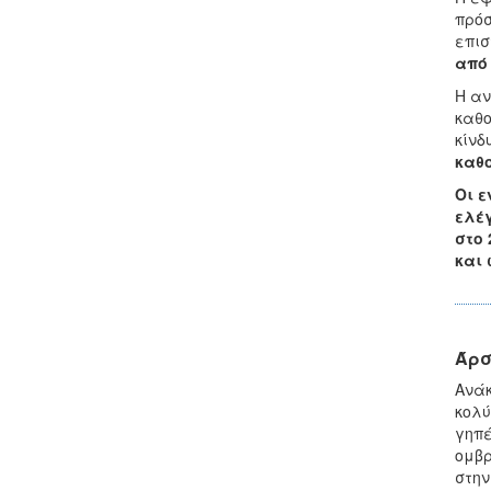
πρόσ
επισ
από 
Η αν
καθο
κίνδ
καθο
Οι ε
ελέγ
στο 
και 
Άρσ
Ανάκ
κολύ
γηπέ
ομβρ
στην