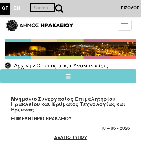
GR
EN
ΕΙΣΟΔΟΣ
Ο
Toggle
ΤΟΠΟΣ
navigati
ΜΑΣ
Ανακοινώσεις
Αρχείο
Αρχική
Ο Τόπος μας
Ανακοινώσεις
Ο
ΔΗΜΟΣ
Μνημόνιο Συνεργασίας Επιμελητηρίου
Ηρακλείου και Ιδρύματος Τεχνολογίας και
ΠΟΛΙΤΙΣΜΟΣ
Έρευνας
ΕΠΙΜΕΛΗΤΗΡΙΟ ΗΡΑΚΛΕΙΟΥ
ΑΝΘΕΚΤΙΚΗ
ΠΟΛΗ
10 – 06 - 2026
ΔΕΛΤΙΟ ΤΥΠΟΥ