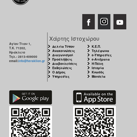
Χάρτης Ιστοχώρου
Αγίου Τίτου 1,
Δελτία Τύπου
Κ.Ε.Π.
Τ.Κ. 71202,
Ανακοινώσεις
Τηλέφωνα
Ηράκλειο
Διαγωνισμοί
e-Υπηρεσίες
Τηλ.: 2813-409000
Προσλήψεις
e-Αιτήματα
email:
info@heraklion.gr
Διαβουλεύσεις
Η Πόλη
Εκδηλώσεις
Ιστορία
Ο Δήμος
Κνωσός
Υπηρεσίες
Μουσεία