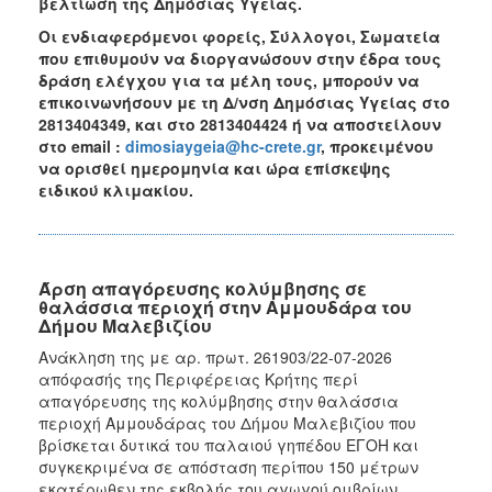
βελτίωση της Δημόσιας Υγείας.
Οι ενδιαφερόμενοι φορείς, Σύλλογοι, Σωματεία
που επιθυμούν να διοργανώσουν στην έδρα τους
δράση ελέγχου για τα μέλη τους, μπορούν να
επικοινωνήσουν με τη Δ/νση Δημόσιας Υγείας στο
2813404349, και στο 2813404424 ή να αποστείλουν
στο email :
dimosiaygeia@hc-crete.gr
, προκειμένου
να ορισθεί ημερομηνία και ώρα επίσκεψης
ειδικού κλιμακίου.
Άρση απαγόρευσης κολύμβησης σε
θαλάσσια περιοχή στην Αμμουδάρα του
Δήμου Μαλεβιζίου
Ανάκληση της με αρ. πρωτ. 261903/22-07-2026
απόφασής της Περιφέρειας Κρήτης περί
απαγόρευσης της κολύμβησης στην θαλάσσια
περιοχή Αμμουδάρας του Δήμου Μαλεβιζίου που
βρίσκεται δυτικά του παλαιού γηπέδου ΕΓΟΗ και
συγκεκριμένα σε απόσταση περίπου 150 μέτρων
εκατέρωθεν της εκβολής του αγωγού ομβρίων