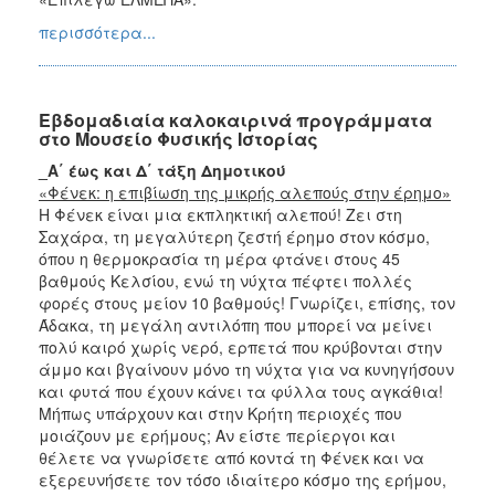
περισσότερα...
Εβδομαδιαία καλοκαιρινά προγράμματα
στο Μουσείο Φυσικής Ιστορίας
_Α΄ έως και Δ΄ τάξη Δημοτικού
«Φένεκ: η επιβίωση της μικρής αλεπούς στην έρημο»
Η Φένεκ είναι μια εκπληκτική αλεπού! Ζει στη
Σαχάρα, τη μεγαλύτερη ζεστή έρημο στον κόσμο,
όπου η θερμοκρασία τη μέρα φτάνει στους 45
βαθμούς Κελσίου, ενώ τη νύχτα πέφτει πολλές
φορές στους μείον 10 βαθμούς! Γνωρίζει, επίσης, τον
Άδακα, τη μεγάλη αντιλόπη που μπορεί να μείνει
πολύ καιρό χωρίς νερό, ερπετά που κρύβονται στην
άμμο και βγαίνουν μόνο τη νύχτα για να κυνηγήσουν
και φυτά που έχουν κάνει τα φύλλα τους αγκάθια!
Μήπως υπάρχουν και στην Κρήτη περιοχές που
μοιάζουν με ερήμους; Αν είστε περίεργοι και
θέλετε να γνωρίσετε από κοντά τη Φένεκ και να
εξερευνήσετε τον τόσο ιδιαίτερο κόσμο της ερήμου,