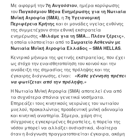
Με αφορμή την
7η Αυγούστου
, ημέρα κορύφωσης
του
Παγκόσμιου Μήνα Ενημέρωσης για τη Νωτιαία
Μυϊκή Ατροφία (SMA)
, η
7η Υγειονομική
Περιφέρεια Κρήτης
και οι μονάδες υγείας ευθύνης
της συμμετέχουν στην εθνική εκστρατεία
ενημέρωσης
«Μιλάμε για τη SMA… Πλέον ξέρεις»
,
η οποία υλοποιείται από το
Σωματείο Ασθενών με
Νωτιαία Μυϊκή Ατροφία Ελλάδος – SMA HELLAS
.
Κεντρικό μήνυμα της φετινής εκστρατείας, που έχει
ως στόχο την ευαισθητοποίηση του κοινού και την
ανάδειξη της σημασίας της πρόληψης και της
έγκαιρης διάγνωσης, είναι:
«Κάθε γέννηση πρέπει
να φωτίζεται από την πρόληψη.»
Η Νωτιαία Μυϊκή Ατροφία (SMA) αποτελεί ένα από
τα συχνότερα σπάνια γενετικά νοσήματα.
Επηρεάζει τους κινητικούς νευρώνες του νωτιαίου
μυελού, προκαλώντας προοδευτική μυϊκή αδυναμία
και κινητική αναπηρία. Σήμερα, χάρη στις
σύγχρονες εγκεκριμένες θεραπείες, η πορεία της
νόσου μπορεί να αλλάξει ουσιαστικά, ιδιαίτερα
όταν η διάγνωση πραγματοποιείται έγκαιρα, ακόμη