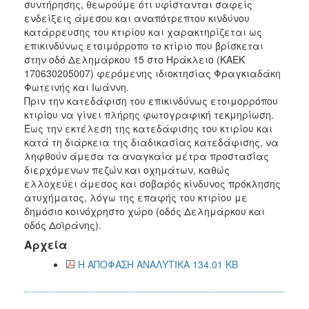
συντήρησης, θεωρούμε ότι υφίστανται σαφείς
ενδείξεις άμεσου και αναπότρεπτου κινδύνου
κατάρρευσης του κτιρίου και χαρακτηρίζεται ως
επικινδύνως ετοιμόρροπο το κτίριο που βρίσκεται
στην οδό Δελημάρκου 15 στο Ηράκλειο (ΚΑΕΚ
170630205007) φερόμενης ιδιοκτησίας Φραγκιαδάκη
Φωτεινής και Ιωάννη.
Πριν την κατεδάφιση του επικινδύνως ετοιμορρόπου
κτιρίου να γίνει πλήρης φωτογραφική τεκμηρίωση.
Έως την εκτέλεση της κατεδάφισης του κτιρίου και
κατά τη διάρκεια της διαδικασίας κατεδάφισης, να
ληφθούν άμεσα τα αναγκαία μέτρα προστασίας
διερχόμενων πεζών και οχημάτων, καθώς
ελλοχεύει άμεσος και σοβαρός κίνδυνος πρόκλησης
ατυχήματος, λόγω της επαφής του κτιρίου με
δημόσιο κοινόχρηστο χώρο (οδός Δελημάρκου και
οδός Δοϊράνης).
Αρχεία
Η ΑΠΟΦΑΣΗ ΑΝΑΛΥΤΙΚΑ 134.01 KB