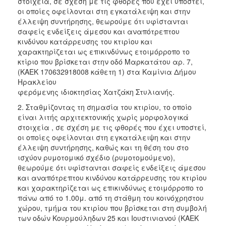
στοιχεία, σε σχέση με τις φθορές που έχει υποστεί,
οι οποίες οφείλονται στη εγκατάλειψη και στην
έλλειψη συντήρησης, θεωρούμε ότι υφίστανται
σαφείς ενδείξεις άμεσου και αναπότρεπτου
κινδύνου κατάρρευσης του κτιρίου και
χαρακτηρίζεται ως επικινδύνως ετοιμόρροπο το
κτίριο που βρίσκεται στην οδό Μαρκατάτου αρ. 7,
(ΚΑΕΚ 170632918008 κάθετη 1) στα Καμίνια Δήμου
Ηρακλείου
φερόμενης ιδιοκτησίας Χατζάκη Στυλιανής.
2. Σταθμίζοντας τη σημασία του κτιρίου, το οποίο
είναι λιτής αρχιτεκτονικής χωρίς μορφολογικά
στοιχεία , σε σχέση με τις φθορές που έχει υποστεί,
οι οποίες οφείλονται στη εγκατάλειψη και στην
έλλειψη συντήρησης, καθώς και τη θέση του στο
ισχύον ρυμοτομικό σχέδιο (ρυμοτομούμενο),
θεωρούμε ότι υφίστανται σαφείς ενδείξεις άμεσου
και αναπότρεπτου κινδύνου κατάρρευσης του κτιρίου
και χαρακτηρίζεται ως επικινδύνως ετοιμόρροπο το
πάνω από το 1.00μ. από τη στάθμη του κοινόχρηστου
χώρου, τμήμα του κτιρίου που βρίσκεται στη συμβολή
των οδών Κουρμούληδων 25 και Ιουστινιανού (ΚΑΕΚ