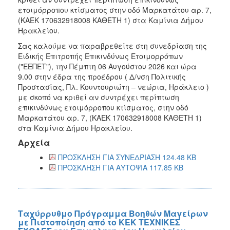
ετοιμόρροπου κτίσματος στην οδό Μαρκατάτου αρ. 7,
(ΚΑΕΚ 170632918008 ΚΑΘΕΤΗ 1) στα Καμίνια Δήμου
Ηρακλείου.
Σας καλούμε να παραβρεθείτε στη συνεδρίαση της
Ειδικής Επιτροπής Επικινδύνως Ετοιμορρόπων
("ΕΕΠΕΤ"), την Πέμπτη 06 Αυγούστου 2026 και ώρα
9.00 στην έδρα της προέδρου ( Δ/νση Πολιτικής
Προστασίας, Πλ. Κουντουριώτη – νεώρια, Ηράκλειο )
με σκοπό να κριθεί αν συντρέχει περίπτωση
επικινδύνως ετοιμόρροπου κτίσματος, στην οδό
Μαρκατάτου αρ. 7, (ΚΑΕΚ 170632918008 ΚΑΘΕΤΗ 1)
στα Καμίνια Δήμου Ηρακλείου.
Αρχεία
ΠΡΟΣΚΛΗΣΗ ΓΙΑ ΣΥΝΕΔΡΙΑΣΗ 124.48 KB
ΠΡΟΣΚΛΗΣΗ ΓΙΑ ΑΥΤΟΨΙΑ 117.85 KB
Ταχύρρυθμο Πρόγραμμα Βοηθών Μαγείρων
με Πιστοποίηση από το ΚΕΚ ΤΕΧΝΙΚΕΣ