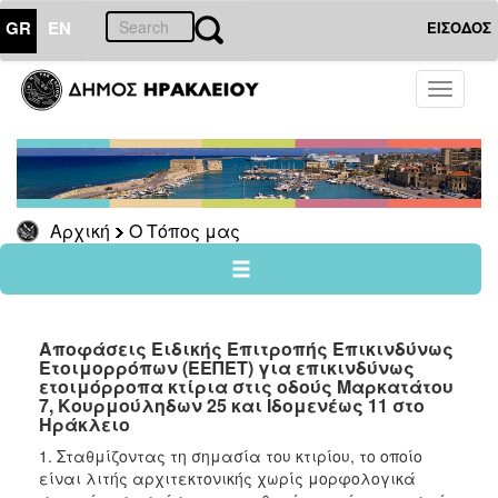
GR
EN
ΕΙΣΟΔΟΣ
Ο
Toggle
ΤΟΠΟΣ
navigati
ΜΑΣ
Ανακοινώσεις
Αρχείο
Αρχική
Ο Τόπος μας
Ο
ΔΗΜΟΣ
Αποφάσεις Ειδικής Επιτροπής Επικινδύνως
Ετοιμορρόπων (ΕΕΠΕΤ) για επικινδύνως
ΠΟΛΙΤΙΣΜΟΣ
ετοιμόρροπα κτίρια στις οδούς Μαρκατάτου
7, Κουρμούληδων 25 και Ιδομενέως 11 στο
ΑΝΘΕΚΤΙΚΗ
Ηράκλειο
ΠΟΛΗ
1. Σταθμίζοντας τη σημασία του κτιρίου, το οποίο
είναι λιτής αρχιτεκτονικής χωρίς μορφολογικά