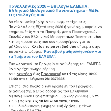
Πανελλήνιες 2026 – Επιλέγω ΕΛΜΕΠΑ.
Ελληνικό Μεσογειακό Πανεπιστήμιο - Μάθε
τις επιλογές σου!
Αν είσαι μαθητής/τρια που συμμετείχε στις
Πανελλαδικές Εξετάσεις 2026 ή γονέας, μπορείς να
ενημερωθείς για τα Προγράμματα Προπτυχιακών
Σπουδών του Ελληνικού Μεσογειακού Πανεπιστημίου
και τις προοπτικές που σου προσφέρουν για το
μέλλον σου.
Κλείσε το ραντεβού σου
σήμερα στην
παρακάτω φόρμα,
“
Ραντεβού μαθητών/γονέων για
τα Τμήματα του ΕΛΜΕΠΑ
“.
Εναλλακτικά, το Γραφείο Διασύνδεσης του ΕΛΜΕΠΑ
θα παρέχει πληροφόρηση
από
Δευτέρα
έως
Παρασκευή
κατά τις ώρες
10:00 –
14:00
στο τηλέφωνο
2810379335
.
Επίσης, στο πλαίσιο των δράσεων του Γραφείου
Διασύνδεσης & Σταδιοδρομίας του Ελληνικού
Μεσογειακού Πανεπιστημίου, θα διοργανωθεί, από
τις
6 έως και τις 10 Ιουλίου 2026
, 10:00-
13:00 διαδικτυακή ενημερωτική δράση με τίτλο
«Επιλέγω ΕΛΜΕΠΑ».