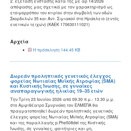
2. εξέταση ένστασης κατά της με αρ 14/2026
απόφασης μας σχετικά με τον χαρακτηρισμό ως
ετοιμορρόπου του κτιρίου στην συμβολή των οδών
Σκορδυλών 35 και Αντ. Σιμιακού στο Ηράκλειο (εντός
ενετικών τειχών) (ΚΑΕΚ 170630111021)
Αρχεία
Η πρόσκληση 144.45 KB
Δωρεάν προληπτικός γενετικός έλεγχος
φορείας Νωτιαίας Μυϊκής Ατροφίας (SMA)
και Κυστικής Ίνωσης, σε γυναίκες
αναπαραγωγικής ηλικίας 19–35 ετών
Την Τρίτη 23 Ιουνίου 2026 από 09.30 π.μ.- 13.30 μ.μ.
στο Αμφιθέατρο Σμυρνάκη του ΕΛΜΕΠΑ θα
πραγματοποιηθεί δωρεάν προληπτικός γενετικός
έλεγχος φορείας Νωτιαίας Μυϊκής Ατροφίας (SMA)
και της παραλλαγής p.Phe508del της Κυστικής
Ίνωσης, σε γυναίκες, φοιτήτριες και μη,