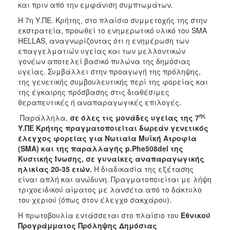
και πριν από την εμφάνιση συμπτωμάτων.
Η 7η Υ.ΠΕ. Κρήτης, στο πλαίσιο συμμετοχής της στην
εκστρατεία, προωθεί το ενημερωτικό υλικό του SMA
HELLAS, αναγνωρίζοντας ότι η ενημέρωση των
επαγγελματιών υγείας και των μελλοντικών
γονέων αποτελεί βασικό πυλώνα της δημόσιας
υγείας. Συμβάλλει στην προαγωγή της πρόληψης,
της γενετικής συμβουλευτικής περί της φορείας και
της έγκαιρης πρόσβασης στις διαθέσιμες
θεραπευτικές ή αναπαραγωγικές επιλογές.
ης
Παράλληλα,
σε όλες τις μονάδες υγείας της 7
Υ.ΠΕ Κρήτης πραγματοποιείται δωρεάν γενετικός
έλεγχος φορείας για Νωτιαία Μυϊκή Ατροφία
(SMA)
και της παραλλαγής p.Phe508del της
Κυστικής Ίνωσης, σε γυναίκες αναπαραγωγικής
ηλικίας 20-35 ετών.
Η διαδικασία της εξέτασης
είναι απλή και ανώδυνη. Πραγματοποιείται με λήψη
τριχοειδικού αίματος με λανσέτα από το δάκτυλο
του χεριού (όπως στον έλεγχο σακχάρου).
Η πρωτοβουλία εντάσσεται στο πλαίσιο του
Εθνικού
Προγράμματος Πρόληψης Δημόσιας