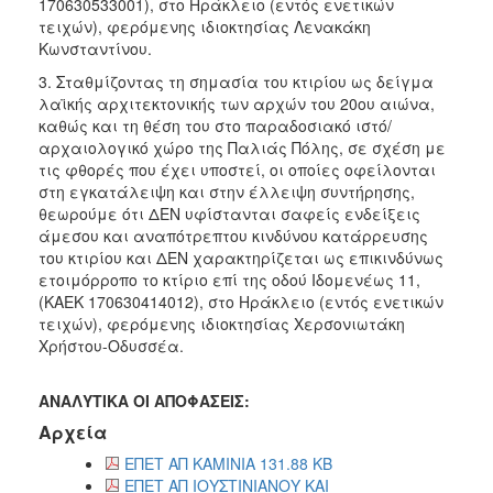
170630533001), στο Ηράκλειο (εντός ενετικών
τειχών), φερόμενης ιδιοκτησίας Λενακάκη
Κωνσταντίνου.
3. Σταθμίζοντας τη σημασία του κτιρίου ως δείγμα
λαϊκής αρχιτεκτονικής των αρχών του 20ου αιώνα,
καθώς και τη θέση του στο παραδοσιακό ιστό/
αρχαιολογικό χώρο της Παλιάς Πόλης, σε σχέση με
τις φθορές που έχει υποστεί, οι οποίες οφείλονται
στη εγκατάλειψη και στην έλλειψη συντήρησης,
θεωρούμε ότι ΔΕΝ υφίστανται σαφείς ενδείξεις
άμεσου και αναπότρεπτου κινδύνου κατάρρευσης
του κτιρίου και ΔΕΝ χαρακτηρίζεται ως επικινδύνως
ετοιμόρροπο το κτίριο επί της οδού Ιδομενέως 11,
(ΚΑΕΚ 170630414012), στο Ηράκλειο (εντός ενετικών
τειχών), φερόμενης ιδιοκτησίας Χερσονιωτάκη
Χρήστου-Οδυσσέα.
ΑΝΑΛΥΤΙΚΑ ΟΙ ΑΠΟΦΑΣΕΙΣ:
Αρχεία
ΕΠΕΤ ΑΠ ΚΑΜΙΝΙΑ 131.88 KB
ΕΠΕΤ ΑΠ ΙΟΥΣΤΙΝΙΑΝΟΥ ΚΑΙ