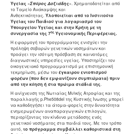
Υγείας
«
Σπύρος Δοξιάδης
». Χρηματοδοτείται από
το Ταμείο Ανάκαμψης και
Ανθεκτικότητας.
Υλοποιείται από το Ινστιτούτο
Υγείας του Παιδιού για λογαριασμό του
Υπουργείου Υγείας και στην Κρήτη με τη
ης
συνεργασία της 7
Υγειονομικής Περιφέρειας.
Η εφαρμογή του προγράμματος ενισχύει την
πρόληψη σοβαρών γενετικών νοσημάτων και
προάγει την ισότιμη πρόσβαση σε καινοτόμες
διαγνωστικές υπηρεσίες υγείας. Υποστηρίζει τον
οικογενειακό προγραμματισμό με επιστημονική
τεκμηρίωση, μέσω του
έγκαιρου εντοπισμού
φορέων (που δεν εμφανίζουν συμπτώματα) πριν
από την κύηση ή στα πρώιμα στάδιά της
.
Η ανίχνευση της Νωτιαίας Μυϊκής Ατροφίας και της
παραλλαγής p.Phe508del της Κυστικής Ίνωσης μπορεί
να καθοδηγήσει τα άτομα-φορείς στην δυνατότητα
ενημερωμένων αναπαραγωγικών επιλογών,
περιορίζοντας τον κίνδυνο μετάδοσης ενός
γενετικού νοσήματος στα παιδιά τους. Με τον τρόπο
αυτό,
το πρόγραμμα συμβάλλει καθοριστικά στη