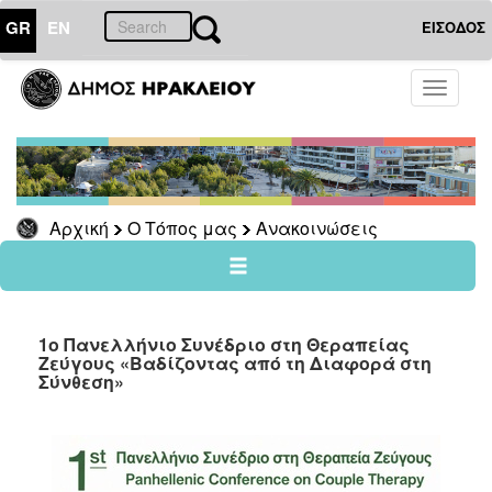
GR
EN
ΕΙΣΟΔΟΣ
Ο
Toggle
ΤΟΠΟΣ
navigati
ΜΑΣ
Ανακοινώσεις
Αρχείο
Αρχική
Ο Τόπος μας
Ανακοινώσεις
Ο
ΔΗΜΟΣ
1ο Πανελλήνιο Συνέδριο στη Θεραπείας
Ζεύγους «Βαδίζοντας από τη Διαφορά στη
ΠΟΛΙΤΙΣΜΟΣ
Σύνθεση»
ΑΝΘΕΚΤΙΚΗ
ΠΟΛΗ