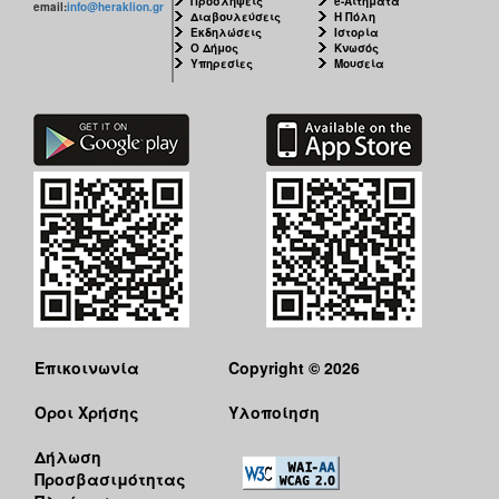
Προσλήψεις
e-Αιτήματα
email:
info@heraklion.gr
Διαβουλεύσεις
Η Πόλη
Εκδηλώσεις
Ιστορία
Ο Δήμος
Κνωσός
Υπηρεσίες
Μουσεία
Επικοινωνία
Copyright © 2026
Όροι Χρήσης
Υλοποίηση
Δήλωση
Προσβασιμότητας