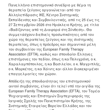
Πανελλήνιο επιστημονικό συνέδριο με θέμα τη
θεραπεία ζεύγους οργανώνεται από την
Αλληλεπίδρασις ΙΚΕ, Κέντρο Συστημικής
Εκπαίδευσης και Συμβουλευτικής, από τις 25 έως τις
27 Σεπτεμβρίου 2026 στο Ηράκλειο Κρήτης, με τίτλο
«Βαδίζοντας από τη Διαφορά στη Σύνθεση». Θα
συμμετάσχουν διεθνείς προσωπικότητες από τον
χώρο της θεραπείας ζεύγους και της συστημικής
θεραπείας, όπως η πρόεδρος και σημαντικά μέλη
του συμβουλίου της European Family Therapy
Association (EFTA), καθώς και σπουδαίοι Έλληνες
επιστήμονες του πεδίου, όπως η κα Πολυχρόνη, ο κ.
Χαραλαμπόπουλος, η κα Βασιλείου, ο κ. Μαγριπλής,
ο κ. Μαρκέτος, η κα Χάιντς και άλλοι διακεκριμένοι
επαγγελματίες του χώρου.
Απόδειξη της σπουδαιότητας του επιστημονικού
αυτού συμβάντος, είναι ότι τελεί υπό την αιγίδα της
European Family Therapy Association (EFTA), του Τομέα
Ψυχιατρικής και Επιστημών Συμπεριφοράς της
Ιατρικής Σχολής του Πανεπιστημίου Κρήτης, της
Συστημικής Εταιρείας Βορείου Ελλάδος και του