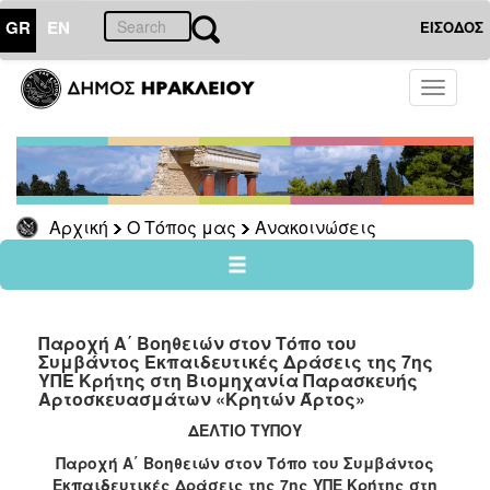
GR
EN
ΕΙΣΟΔΟΣ
Ο
Toggle
ΤΟΠΟΣ
navigati
ΜΑΣ
Ανακοινώσεις
Αρχείο
Αρχική
Ο Τόπος μας
Ανακοινώσεις
Ο
ΔΗΜΟΣ
Παροχή Α΄ Βοηθειών στον Τόπο του
Συμβάντος Εκπαιδευτικές Δράσεις της 7ης
ΠΟΛΙΤΙΣΜΟΣ
ΥΠΕ Κρήτης στη Βιομηχανία Παρασκευής
Αρτοσκευασμάτων «Κρητών Άρτος»
ΑΝΘΕΚΤΙΚΗ
ΔΕΛΤΙΟ ΤΥΠΟΥ
ΠΟΛΗ
Παροχή Α΄ Βοηθειών στον Τόπο του Συμβάντος
Εκπαιδευτικές Δράσεις της 7ης ΥΠΕ Κρήτης στη