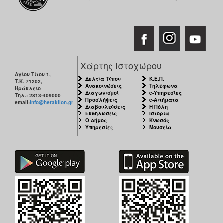
Χάρτης Ιστοχώρου
Αγίου Τίτου 1,
Δελτία Τύπου
Κ.Ε.Π.
Τ.Κ. 71202,
Ανακοινώσεις
Τηλέφωνα
Ηράκλειο
Διαγωνισμοί
e-Υπηρεσίες
Τηλ.: 2813-409000
Προσλήψεις
e-Αιτήματα
email:
info@heraklion.gr
Διαβουλεύσεις
Η Πόλη
Εκδηλώσεις
Ιστορία
Ο Δήμος
Κνωσός
Υπηρεσίες
Μουσεία