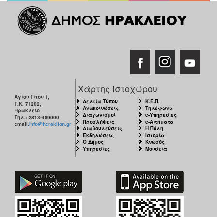
Χάρτης Ιστοχώρου
Αγίου Τίτου 1,
Δελτία Τύπου
Κ.Ε.Π.
Τ.Κ. 71202,
Ανακοινώσεις
Τηλέφωνα
Ηράκλειο
Διαγωνισμοί
e-Υπηρεσίες
Τηλ.: 2813-409000
Προσλήψεις
e-Αιτήματα
email:
info@heraklion.gr
Διαβουλεύσεις
Η Πόλη
Εκδηλώσεις
Ιστορία
Ο Δήμος
Κνωσός
Υπηρεσίες
Μουσεία