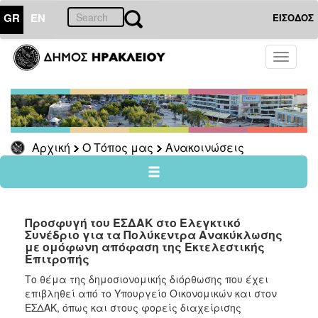
GR
EN
ΕΙΣΟΔΟΣ
Ο
Toggle
ΤΟΠΟΣ
navigati
ΜΑΣ
Ανακοινώσεις
Αρχείο
Αρχική
Ο Τόπος μας
Ανακοινώσεις
Ο
ΔΗΜΟΣ
Προσφυγή του ΕΣΔΑΚ στο Ελεγκτικό
Συνέδριο για τα Πολύκεντρα Ανακύκλωσης
ΠΟΛΙΤΙΣΜΟΣ
με ομόφωνη απόφαση της Εκτελεστικής
Επιτροπής
ΑΝΘΕΚΤΙΚΗ
Το θέμα της δημοσιονομικής διόρθωσης που έχει
ΠΟΛΗ
επιβληθεί από το Υπουργείο Οικονομικών και στον
ΕΣΔΑΚ, όπως και στους φορείς διαχείρισης