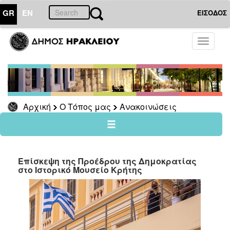
GR
EN
ΕΙΣΟΔΟΣ
Ο
Toggle
ΤΟΠΟΣ
navigati
ΜΑΣ
Ανακοινώσεις
Αρχείο
Αρχική
Ο Τόπος μας
Ανακοινώσεις
Ο
ΔΗΜΟΣ
Επίσκεψη της Προέδρου της Δημοκρατίας
στο Ιστορικό Μουσείο Κρήτης
ΠΟΛΙΤΙΣΜΟΣ
ΑΝΘΕΚΤΙΚΗ
ΠΟΛΗ