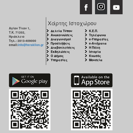
Χάρτης Ιστοχώρου
Αγίου Τίτου 1,
Δελτία Τύπου
Κ.Ε.Π.
Τ.Κ. 71202,
Ανακοινώσεις
Τηλέφωνα
Ηράκλειο
Διαγωνισμοί
e-Υπηρεσίες
Τηλ.: 2813-409000
Προσλήψεις
e-Αιτήματα
email:
info@heraklion.gr
Διαβουλεύσεις
Η Πόλη
Εκδηλώσεις
Ιστορία
Ο Δήμος
Κνωσός
Υπηρεσίες
Μουσεία