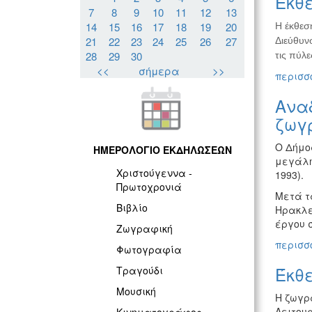
Έκθε
7
8
9
10
11
12
13
14
15
16
17
18
19
20
Η έκθεσ
21
22
23
24
25
26
27
Διεύθυνσ
28
29
30
τις πύλε
<<
σήμερα
>>
περισσό
Ανα
ζωγ
Ο Δήμο
ΗΜΕΡΟΛΟΓΙΟ ΕΚΔΗΛΩΣΕΩΝ
μεγάλη
Χριστούγεννα -
1993).
Πρωτοχρονιά
Μετά τα
Βιβλίο
Ηρακλε
έργου 
Ζωγραφική
περισσό
Φωτογραφία
Έκθ
Τραγούδι
Μουσική
Η ζωγρα
Λειτου