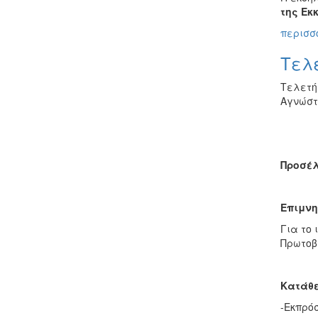
της Εκ
περισσό
Τελε
Τελετή 
Αγνώστ
Προσέλ
Επιμνη
Για το 
Πρωτοβ
Κατάθε
-Εκπρό