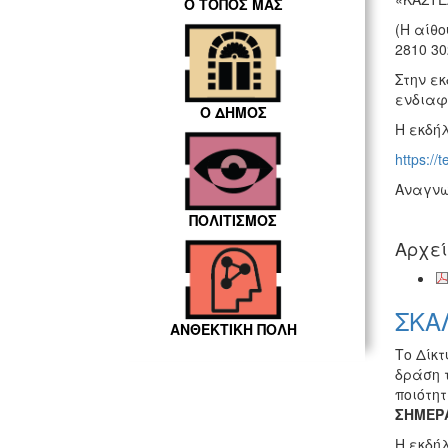
Ο ΤΟΠΟΣ ΜΑΣ
(Η αίθ
2810 30
Στην ε
ενδιαφ
Ο ΔΗΜΟΣ
Η εκδήλ
https:/
Αναγνωρ
ΠΟΛΙΤΙΣΜΟΣ
Αρχε
ΣΚΑ
ΑΝΘΕΚΤΙΚΗ ΠΟΛΗ
Το Δίκ
δράση 
ποιότη
ΣΗΜΕΡ
Η εκδή