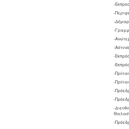
-Εκπρο
-Περιφ
-Δήμαρ
-Γραμμ
-Ανώτερ
-Αστυν
-Εκπρό
-Εκπρό
-Πρύτα
-Πρύτα
-Πρόεδ
-Πρόεδρ
-Διευθ
Θαλασσ
-Πρόεδρ