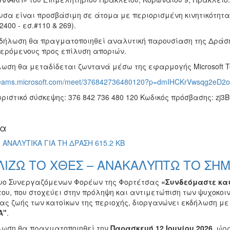
ουσα είναι προσβάσιμη σε άτομα με περιορισμένη κινητικότητα
2400 - εσ.#110 & 269).
κδήλωση θα πραγματοποιηθεί αναλυτική παρουσίαση της Δράση
ερόμενους προς επίλυση αποριών.
ωση θα μεταδίδεται ζωντανά μέσω της εφαρμογής Microsoft Tea
/teams.microsoft.com/meet/376842736480120?p=dmIHCKrVwsqg2eD2o
ιστικό σύσκεψης: 376 842 736 480 120 Κωδικός πρόσβασης: zj3B
ία
ΑΝΑΛΥΤΙΚΑ ΓΙΑ ΤΗ ΔΡΑΣΗ 615.2 KB
ΛΙΖΩ ΤΟ ΧΘΕΣ – ΑΝΑΚΑΛΥΠΤΩ ΤΟ ΣΗ
τυο Συνεργαζόμενων Φορέων της Φορτέτσας
«Συνδεόμαστε και
του, που στοχεύει στην πρόληψη και αντιμετώπιση των ψυχοκοι
τας ζωής των κατοίκων της περιοχής, διοργανώνει εκδήλωση με
Α"
.
λωση θα πραγματοποιηθεί την
Παρασκευή 12 Ιουνίου 2026
, ώρ