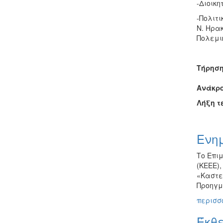
-Διοικη
-Πολιτ
Ν. Ηρα
Πολεμι
Τήρηση
Ανάκρο
Λήξη τ
Ενη
Το Επιμ
(ΚΕΕΕ),
«Καστε
Προηγμ
περισσό
Έκθ