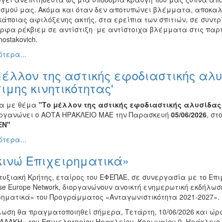
οσμού μας. Ακόμα και όταν δεν αποτυπώνει βλέμματα, αποκ
κάποιας αφιλόξενης ακτής, στα ερείπια των σπιτιών, σε συντ
φα ρέκβιεμ σε αντίστιξη με αντίστοιχα βλέμματα στις παρτιτο
hostakovich.
τερα...
μέλλον της αστικής εφοδιαστικής αλ
ιμης κινητικότητας'
α με θέμα
"Το μέλλον της αστικής εφοδιαστικής αλυσίδας 
οργανώνει ο ΑΟΤΑ ΗΡΑΚΛΕΙΟ ΜΑΕ την Παρασκευή
05/06/2026
, στ
EN"
τερα...
κινώ Επιχειρηματικά»
υξιακή Κρήτης, εταίρος του ΕΦΕΠΑΕ, σε συνεργασία με το Επι
ise Europe Network, διοργανώνουν ανοικτή ενημερωτική εκδήλ
ρηματικά» του Προγράμματος «Ανταγωνιστικότητα 2021-2027».
λωση θα πραγματοποιηθεί σήμερα, Τετάρτη, 10/06/2026 και ώρα
ΛΛΑΚΗ» του Επιμελητηρίου Ηρακλείου, Κορωναίου 9, Ηράκλειο.