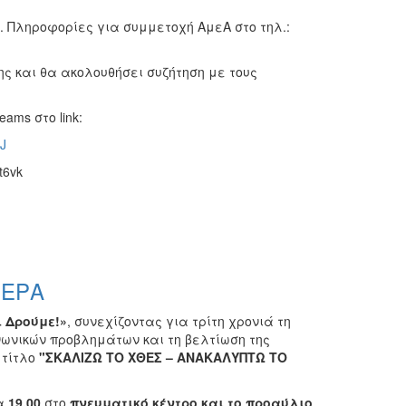
. Πληροφορίες για συμμετοχή ΑμεΑ στο τηλ.:
ς και θα ακολουθήσει συζήτηση με τους
ms στο link:
J
t6vk
ΜΕΡΑ
 Δρούμε!»
, συνεχίζοντας για τρίτη χρονιά τη
νωνικών προβλημάτων και τη βελτίωση της
 τίτλο
"ΣΚΑΛΙΖΩ ΤΟ ΧΘΕΣ – ΑΝΑΚΑΛΥΠΤΩ ΤΟ
α
19.00
στο
πνευματικό κέντρο και το προαύλιο