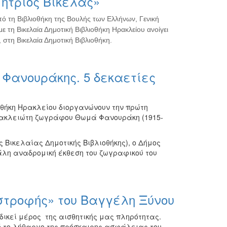
ήτριος Βικέλας»
πό τη Βιβλιοθήκη της Βουλής των Ελλήνων, Γενική
ε τη Βικελαία Δημοτική Βιβλιοθήκη Ηρακλείου ανοίγει
 στη Βικελαία Δημοτική Βιβλιοθήκη.
Φανουράκης. 5 δεκαετίες
οθήκη Ηρακλείου διοργανώνουν την πρώτη
ρακλειώτη ζωγράφου Θωμά Φανουράκη (1915-
ς Βικελαίας Δημοτικής Βιβλιοθήκης), ο Δήμος
λη αναδρομική έκθεση του ζωγραφικού του
στροφής» του Βαγγέλη Ξύνου
δικεί μέρος της αισθητικής μας πληρότητας.
ό το λήθαργο της πρόσκαιρης ασφάλειας του