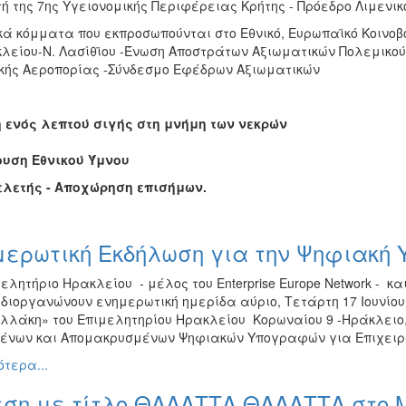
τή της 7ης Υγειονομικής Περιφέρειας Κρήτης - Πρόεδρο Λιμενι
ικά κόμματα που εκπροσωπούνται στο Εθνικό, Ευρωπαϊκό Κοινο
κλείου-Ν. Λασίθϊου -Ένωση Αποστράτων Αξιωματικών Πολεμικο
κής Αεροπορίας -Σύνδεσμο Εφέδρων Αξιωματικών
 ενός λεπτού σιγής στη μνήμη των νεκρών
υση Εθνικού Ύμνου
ελετής - Αποχώρηση επισήμων.
μερωτική Εκδήλωση για την Ψηφιακή
ελητήριο Ηρακλείου - μέλος του Enterprise Europe Network - 
 διοργανώνουν ενημερωτική ημερίδα αύριο, Τετάρτη 17 Ιουνίου 
λλάκη» του Επιμελητηρίου Ηρακλείου Κορωναίου 9 -Ηράκλειο,
ένων και Απομακρυσμένων Ψηφιακών Υπογραφών για Επιχειρ
τερα...
εση με τίτλο ΘΑΛΑΤΤΑ ΘΑΛΑΤΤΑ στο 