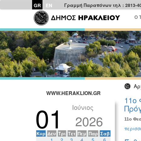
GR
EN
Γραμμή Παραπόνων τηλ : 2813-4
Ο 
Αρ
WWW.HERAKLION.GR
11ο 
01
Ιούνιος
Πρόγ
2026
11ο Φεσ
περισσό
Κυρ
Δευ
Τρι
Τετ
Πεμ
Παρ
Σαβ
1
2
3
4
5
6