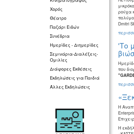
Κινηματογράφος
μικρόκ
Χορός
ρούχα 
πολύμορ
Θέατρο
Dmitri S
Παζάρι Ειδών
περισσό
Συνέδρια
'Το 
Ημερίδες - Διημερίδες
βιώσ
Σεμινάρια-Διαλέξεις-
Ομιλίες
Ημερίδ
Διάφορες Εκθέσεις
που δι
"GARD
Εκδηλώσεις για Παιδιά
περισσό
Άλλες Εκδηλώσεις
«Ξε
Η Αναπτ
Enterpr
Επιχει
Η εκδή
«ΚΑΣΤΕ