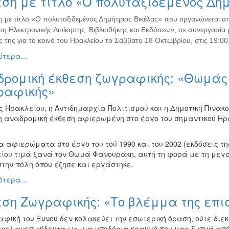
ση με τίτλο «Ο πολυταξιδεμένος Δημ
η με τίτλο «Ο πολυταξιδεμένος Δημήτριος Βικέλας» που οργανώνεται α
η Ηλεκτρονικής Διοίκησης, Βιβλιοθήκης και Εκδόσεων, σε συνεργασία μ
ς της για το κοινό του Ηρακλείου το Σάββατο 18 Οκτωβρίου, στις 19:00,
τερα...
δρομική έκθεση ζωγραφικής: «Θωμάς 
ραφικής»
ς Ηρακλείου, η Αντιδημαρχία Πολιτισμού και η Δημοτική Πινακ
 αναδρομική έκθεση αφιερωμένη στο έργο του σημαντικού Η
 αφιερώματα στο έργο του τού 1990 και του 2002 (εκδόσεις τη
ίου τιμά ξανά τον Θωμά Φανουράκη, αυτή τη φορά με τη μεγά
στην πόλη όπου έζησε και εργάστηκε.
τερα...
εση Ζωγραφικής: «Το βλέμμα της επι
φική του Ξυνού δεν κολακεύει την εσωτερική όραση, ούτε διεκ
ργεί ανεπιτήδευτα ως μια υποδόρια κραυγή που μας ξυπνά απ