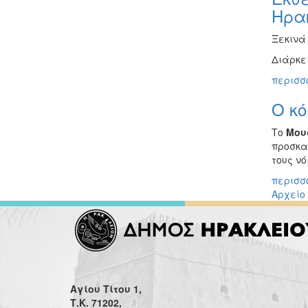
Ηρα
Ξεκινά
Διάρκει
περισσό
Ο κό
Το
Μου
προσκα
τους ν
περισσό
Αρχείο
Αγίου Τίτου 1,
Τ.Κ. 71202,