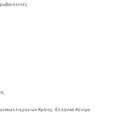
υρωβουλευτές
ης
ατο­καλλιεργειών Κρήτης -Ελληνικό Κέντρο