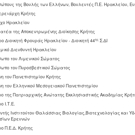
σώπους της Βουλής των Ελλήνων, Βουλευτές Π.Ε. Ηρακλείου, Ε
ερειάρχη Κρήτης
χο Ηρακλείου
ατέα της Αποκεντρωμένης Διοίκησης Κρήτης
ης
ο Διοικητή Φρουράς Ηρακλείου - Διοικητή 44
Σ.ΔΙ
ομικό Διευθυντή Ηρακλείου
σωπο του Λιμενικού Σώματος
σωπο του Πυροσβεστικού Σώματος
νη του Πανεπιστημίου Κρήτης
νη του Ελληνικού Μεσογειακού Πανεπιστημίου
ρο της Πατριαρχικής Ανώτατης Εκκλησιαστικής Ακαδημίας Κρήτ
ο Ι.Τ.Ε.
υντής Ινστιτούτου Θαλάσσιας Βιολογίας,Βιοτεχνολογίας και Υδ
ίων Ερευνών
ο Π.Ε.Δ. Κρήτης