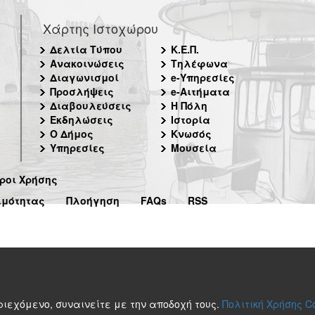
Χάρτης Ιστοχώρου
Δελτία Τύπου
Κ.Ε.Π.
Ανακοινώσεις
Τηλέφωνα
Διαγωνισμοί
e-Υπηρεσίες
Προσλήψεις
e-Αιτήματα
Διαβουλεύσεις
Η Πόλη
Εκδηλώσεις
Ιστορία
Ο Δήμος
Κνωσός
Υπηρεσίες
Μουσεία
ροι Χρήσης
ιμότητας
Πλοήγηση
FAQs
RSS
περιεχόμενο, συναινείτε με την αποδοχή τους.
Πολιτική Χρήσης C