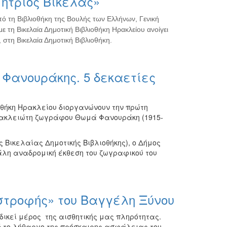
ήτριος Βικέλας»
πό τη Βιβλιοθήκη της Βουλής των Ελλήνων, Γενική
ε τη Βικελαία Δημοτική Βιβλιοθήκη Ηρακλείου ανοίγει
 στη Βικελαία Δημοτική Βιβλιοθήκη.
Φανουράκης. 5 δεκαετίες
οθήκη Ηρακλείου διοργανώνουν την πρώτη
ρακλειώτη ζωγράφου Θωμά Φανουράκη (1915-
ς Βικελαίας Δημοτικής Βιβλιοθήκης), ο Δήμος
λη αναδρομική έκθεση του ζωγραφικού του
στροφής» του Βαγγέλη Ξύνου
δικεί μέρος της αισθητικής μας πληρότητας.
ό το λήθαργο της πρόσκαιρης ασφάλειας του