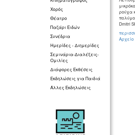
Κινηματογράφος
μικρόκ
Χορός
ρούχα 
πολύμορ
Θέατρο
Dmitri S
Παζάρι Ειδών
περισσό
Συνέδρια
Αρχείο
Ημερίδες - Διημερίδες
Σεμινάρια-Διαλέξεις-
Ομιλίες
Διάφορες Εκθέσεις
Εκδηλώσεις για Παιδιά
Άλλες Εκδηλώσεις