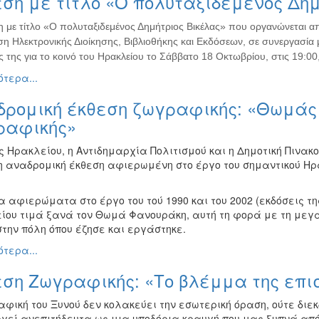
ση με τίτλο «Ο πολυταξιδεμένος Δημ
η με τίτλο «Ο πολυταξιδεμένος Δημήτριος Βικέλας» που οργανώνεται α
η Ηλεκτρονικής Διοίκησης, Βιβλιοθήκης και Εκδόσεων, σε συνεργασία μ
ς της για το κοινό του Ηρακλείου το Σάββατο 18 Οκτωβρίου, στις 19:00,
τερα...
δρομική έκθεση ζωγραφικής: «Θωμάς 
ραφικής»
ς Ηρακλείου, η Αντιδημαρχία Πολιτισμού και η Δημοτική Πινακ
 αναδρομική έκθεση αφιερωμένη στο έργο του σημαντικού Η
 αφιερώματα στο έργο του τού 1990 και του 2002 (εκδόσεις τη
ίου τιμά ξανά τον Θωμά Φανουράκη, αυτή τη φορά με τη μεγά
στην πόλη όπου έζησε και εργάστηκε.
τερα...
εση Ζωγραφικής: «Το βλέμμα της επι
φική του Ξυνού δεν κολακεύει την εσωτερική όραση, ούτε διεκ
ργεί ανεπιτήδευτα ως μια υποδόρια κραυγή που μας ξυπνά απ