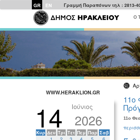
GR
EN
Γραμμή Παραπόνων τηλ : 2813-4
Ο 
Αρ
WWW.HERAKLION.GR
11ο 
14
Ιούνιος
Πρόγ
2026
11ο Φεσ
περισσό
Κυρ
Δευ
Τρι
Τετ
Πεμ
Παρ
Σαβ
1
2
3
4
5
6