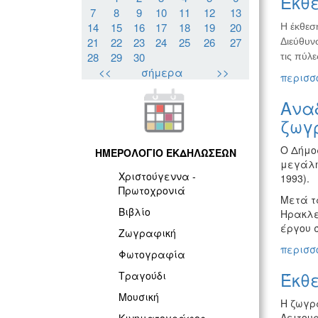
Έκθε
7
8
9
10
11
12
13
14
15
16
17
18
19
20
Η έκθεσ
21
22
23
24
25
26
27
Διεύθυνσ
28
29
30
τις πύλε
<<
σήμερα
>>
περισσό
Ανα
ζωγ
Ο Δήμο
ΗΜΕΡΟΛΟΓΙΟ ΕΚΔΗΛΩΣΕΩΝ
μεγάλη
Χριστούγεννα -
1993).
Πρωτοχρονιά
Μετά τα
Βιβλίο
Ηρακλε
έργου 
Ζωγραφική
περισσό
Φωτογραφία
Έκθ
Τραγούδι
Μουσική
Η ζωγρα
Λειτου