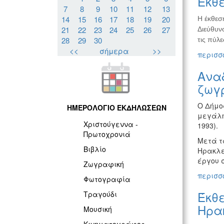
Έκθε
7
8
9
10
11
12
13
14
15
16
17
18
19
20
Η έκθεσ
21
22
23
24
25
26
27
Διεύθυνσ
28
29
30
τις πύλε
<<
σήμερα
>>
περισσό
Ανα
ζωγ
Ο Δήμο
ΗΜΕΡΟΛΟΓΙΟ ΕΚΔΗΛΩΣΕΩΝ
μεγάλη
Χριστούγεννα -
1993).
Πρωτοχρονιά
Μετά τα
Βιβλίο
Ηρακλε
έργου 
Ζωγραφική
περισσό
Φωτογραφία
Έκθ
Τραγούδι
Ηρα
Μουσική