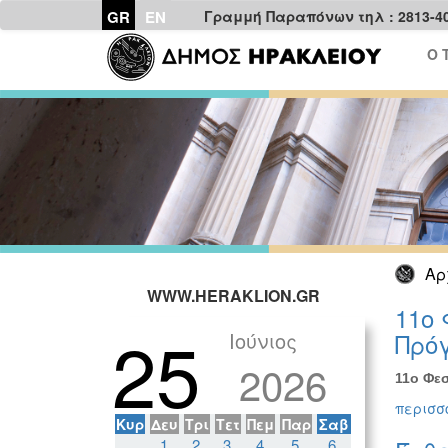
GR
EN
Γραμμή Παραπόνων τηλ : 2813-4
Ο 
Αρ
WWW.HERAKLION.GR
11ο 
25
Ιούνιος
Πρόγ
2026
11ο Φεσ
περισσό
Κυρ
Δευ
Τρι
Τετ
Πεμ
Παρ
Σαβ
1
2
3
4
5
6