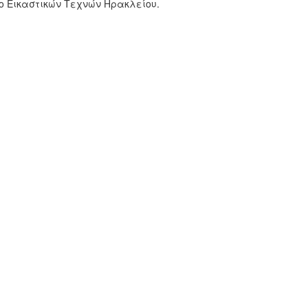
ίο Εικαστικών Τεχνών Ηρακλείου.