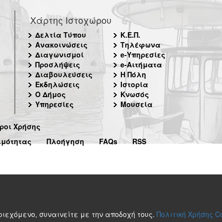
Χάρτης Ιστοχώρου
Δελτία Τύπου
Κ.Ε.Π.
Ανακοινώσεις
Τηλέφωνα
Διαγωνισμοί
e-Υπηρεσίες
Προσλήψεις
e-Αιτήματα
Διαβουλεύσεις
Η Πόλη
Εκδηλώσεις
Ιστορία
Ο Δήμος
Κνωσός
Υπηρεσίες
Μουσεία
ροι Χρήσης
ιμότητας
Πλοήγηση
FAQs
RSS
περιεχόμενο, συναινείτε με την αποδοχή τους.
Πολιτική Χρήσης C