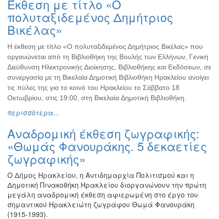
Έκθεση με τίτλο «Ο
Ζωγραφική
πολυταξιδεμένος Δημήτριος
Φωτογραφία
Βικέλας»
Τραγούδι
Η έκθεση με τίτλο «Ο πολυταξιδεμένος Δημήτριος Βικέλας» που
Μουσική
οργανώνεται από τη Βιβλιοθήκη της Βουλής των Ελλήνων, Γενική
Κινηματογράφος
Διεύθυνση Ηλεκτρονικής Διοίκησης, Βιβλιοθήκης και Εκδόσεων, σε
συνεργασία με τη Βικελαία Δημοτική Βιβλιοθήκη Ηρακλείου ανοίγει
Χορός
τις πύλες της για το κοινό του Ηρακλείου το Σάββατο 18
Θέατρο
Οκτωβρίου, στις 19:00, στη Βικελαία Δημοτική Βιβλιοθήκη.
Παζάρι
περισσότερα...
Ειδών
Αναδρομική έκθεση ζωγραφικής:
Συνέδρια
«Θωμάς Φανουράκης. 5 δεκαετίες
Ημερίδες
ζωγραφικής»
-
Διημερίδες
Ο Δήμος Ηρακλείου, η Αντιδημαρχία Πολιτισμού και η
Σεμινάρια-
Δημοτική Πινακοθήκη Ηρακλείου διοργανώνουν την πρώτη
Διαλέξεις-
μεγάλη αναδρομική έκθεση αφιερωμένη στο έργο του
Ομιλίες
σημαντικού Ηρακλειώτη ζωγράφου Θωμά Φανουράκη
(1915-1993).
Διάφορες