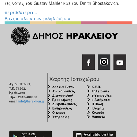
τις νότες του Gustav Mahler και του Dmitri Shostakovich.
περισσότερα...
Αρχείο όλων των εκδηλώσεων
Χάρτης Ιστοχώρου
Αγίου Τίτου 1,
Δελτία Τύπου
Κ.Ε.Π.
Τ.Κ. 71202,
Ανακοινώσεις
Τηλέφωνα
Ηράκλειο
Διαγωνισμοί
e-Υπηρεσίες
Τηλ.: 2813-409000
Προσλήψεις
e-Αιτήματα
email:
info@heraklion.gr
Διαβουλεύσεις
Η Πόλη
Εκδηλώσεις
Ιστορία
Ο Δήμος
Κνωσός
Υπηρεσίες
Μουσεία