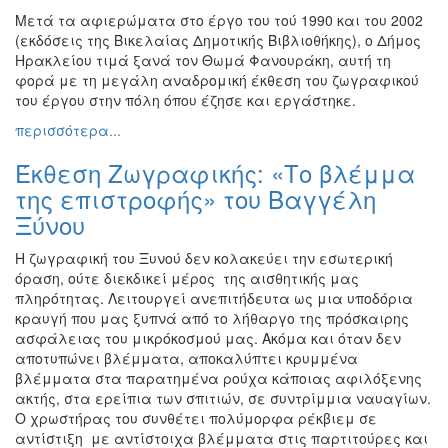
Εκθέσεις
Μετά τα αφιερώματα στο έργο του τού 1990 και του 2002
(εκδόσεις της Βικελαίας Δημοτικής Βιβλιοθήκης), ο Δήμος
Εκδηλώσεις
Ηρακλείου τιμά ξανά τον Θωμά Φανουράκη, αυτή τη
για
φορά με τη μεγάλη αναδρομική έκθεση του ζωγραφικού
Παιδιά
του έργου στην πόλη όπου έζησε και εργάστηκε.
Άλλες
περισσότερα...
Εκδηλώσεις
Έκθεση Ζωγραφικής: «Το βλέμμα
της επιστροφής» του Βαγγέλη
Ξύνου
Ο
ΤΟΠΟΣ
Η ζωγραφική του Ξυνού δεν κολακεύει την εσωτερική
ΜΑΣ
όραση, ούτε διεκδικεί μέρος της αισθητικής μας
πληρότητας. Λειτουργεί ανεπιτήδευτα ως μια υποδόρια
Ο
κραυγή που μας ξυπνά από το λήθαργο της πρόσκαιρης
ΔΗΜΟΣ
ασφάλειας του μικρόκοσμού μας. Ακόμα και όταν δεν
αποτυπώνει βλέμματα, αποκαλύπτει κρυμμένα
ΠΟΛΙΤΙΣΜΟΣ
βλέμματα στα παρατημένα ρούχα κάποιας αφιλόξενης
ακτής, στα ερείπια των σπιτιών, σε συντρίμμια ναυαγίων.
ΑΝΘΕΚΤΙΚΗ
Ο χρωστήρας του συνθέτει πολύμορφα ρέκβιεμ σε
ΠΟΛΗ
αντίστιξη με αντίστοιχα βλέμματα στις παρτιτούρες και