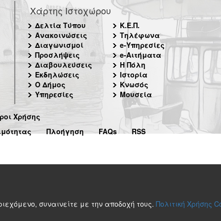
Χάρτης Ιστοχώρου
Δελτία Τύπου
Κ.Ε.Π.
Ανακοινώσεις
Τηλέφωνα
Διαγωνισμοί
e-Υπηρεσίες
Προσλήψεις
e-Αιτήματα
Διαβουλεύσεις
Η Πόλη
Εκδηλώσεις
Ιστορία
Ο Δήμος
Κνωσός
Υπηρεσίες
Μουσεία
ροι Χρήσης
ιμότητας
Πλοήγηση
FAQs
RSS
περιεχόμενο, συναινείτε με την αποδοχή τους.
Πολιτική Χρήσης C