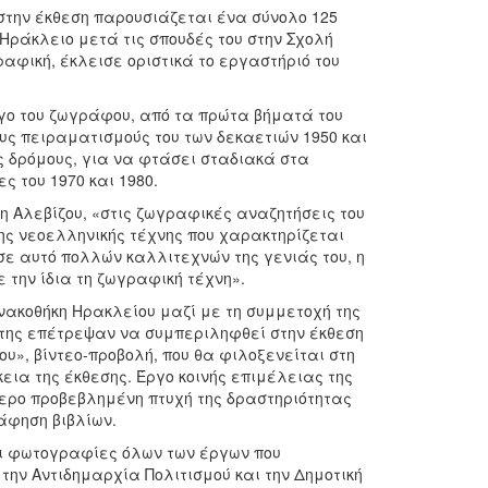
στην έκθεση παρουσιάζεται ένα σύνολο 125
Ηράκλειο μετά τις σπουδές του στην Σχολή
αφική, έκλεισε οριστικά το εργαστήριό του
ργο του ζωγράφου, από τα πρώτα βήματά του
υς πειραματισμούς του των δεκαετιών 1950 και
υς δρόμους, για να φτάσει σταδιακά στα
ς του 1970 και 1980.
όη Αλεβίζου, «στις ζωγραφικές αναζητήσεις του
ης νεοελληνικής τέχνης που χαρακτηρίζεται
 σε αυτό πολλών καλλιτεχνών της γενιάς του, η
την ίδια τη ζωγραφική τέχνη».
ινακοθήκη Ηρακλείου μαζί με τη συμμετοχή της
ρήτης επέτρεψαν να συμπεριληφθεί στην έκθεση
υ», βίντεο-προβολή, που θα φιλοξενείται στη
εια της έκθεσης. Έργο κοινής επιμέλειας της
τερο προβεβλημένη πτυχή της δραστηριότητας
άφηση βιβλίων.
αι φωτογραφίες όλων των έργων που
την Αντιδημαρχία Πολιτισμού και την Δημοτική