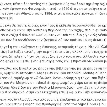
χοντας πέντε δεκαετίες της ζωγραφικής του δραστηριότητας, 
ικών έργων του Φανουράκη, από το 1940 όταν επιστρέφει στο 
Τεχνών των Αθηνών ως το 1984, όταν εγκαταλείποντας τη ζωγρ
πεντεβή.
ωμένη σε πέντε κύριες ενότητες η έκθεση παρακολουθεί το έ
κουαρέλα κατά την δύσκολη περίοδο της Κατοχής, στους έντονο
ταν αναζητά όπως πολλοί ομότεχνοί του της ίδιας γενιάς νέο
α που θα συνθέσουν την ζωγραφική του πρόταση στις δεκαετίε
ηγεί η επιμελήτρια της έκθεσης, ιστορικός τέχνης, Ντενίζ-Χλ
άκη διαβάζει κανείς την περιπέτεια μίας ολόκληρης εποχής τ
 αναζήτηση της ‘ταυτότητάς’. Στο έργο του, όπως άλλωστε και
ση έρχεται μέσω ενός εσωστρεφούς και επίμονου διαλόγου με 
γασία της Βικελαίας Δημοτικής Βιβλιοθήκης με τη Δημοτική Π
ας Κρητικών Ιστορικών Μελετών και του Ιστορικού Μουσείου Κ
μαντικό αφιέρωμα: «Ο Θωμάς Φανουράκης & η τέχνη του Βιβλίο
ή του Αγ. Μάρκου σε ειδικά διαμορφωμένο χώρο κατά τη διάρκ
-Χλόης Αλεβίζου με τον Κώστα Μπουρναζάκη, φωτίζει την λιγό
μά Φανουράκη, στην καλλιτεχνική επιμέλεια και την εικονογρ
δευτικός δίγλωσσος κατάλογος, με επεξηγηματικά κείμενα κ
νούνται στην έκθεση, θα προσφερθεί από τον Δήμο Ηρακλείου, 