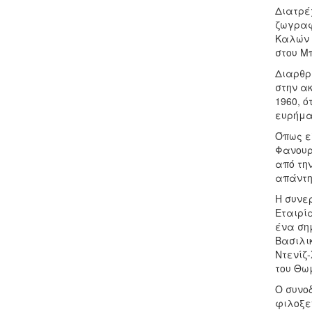
Διατρέ
ζωγραφ
Καλών 
στου Μ
Διαρθρ
στην α
1960, ό
ευρήματ
Όπως εξ
Φανουρ
από την
απάντη
Η συνερ
Εταιρί
ένα ση
Βασιλικ
Ντενίζ
του Θω
Ο συνο
φιλοξε