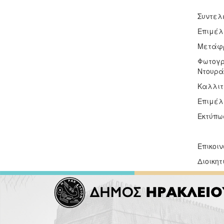
Συντελ
Επιμέλ
Μετάφρ
Φωτογρ
Ντουρά
Καλλιτ
Επιμέλ
Εκτύπω
Επικοι
Διοικητ