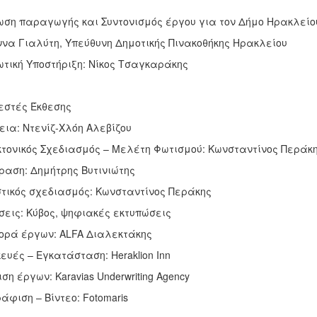
ση παραγωγής και Συντονισμός έργου για τον Δήμο Ηρακλείο
να Γιαλύτη, Υπεύθυνη Δημοτικής Πινακοθήκης Ηρακλείου
τική Υποστήριξη: Νίκος Τσαγκαράκης
εστές Έκθεσης
εια: Ντενίζ-Χλόη Αλεβίζου
κτονικός Σχεδιασμός – Μελέτη Φωτισμού: Κωνσταντίνος Περάκ
αση: Δημήτρης Βυτινιώτης
τικός σχεδιασμός: Κωνσταντίνος Περάκης
σεις: Κύβος, ψηφιακές εκτυπώσεις
ρά έργων: ALFA Διαλεκτάκης
υές – Εγκατάσταση: Heraklion Inn
η έργων: Karavias Underwriting Agency
φιση – Βίντεο: Fotomaris