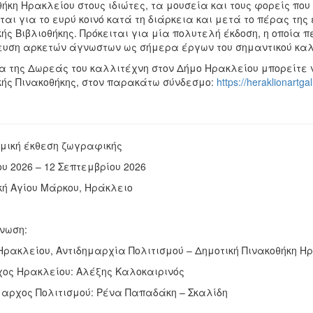
ήκη Ηρακλείου στους ιδιώτες, τα μουσεία και τους φορείς που
ται για το ευρύ κοινό κατά τη διάρκεια και μετά το πέρας της
ής Βιβλιοθήκης. Πρόκειται για μία πολυτελή έκδοση, η οποία 
ευση αρκετών άγνωστων ως σήμερα έργων του σημαντικού καλ
α της Δωρεάς του καλλιτέχνη στον Δήμο Ηρακλείου μπορείτε ν
κής Πινακοθήκης, στον παρακάτω σύνδεσμο:
https://heraklionartgal
μική έκθεση ζωγραφικής
υ 2026 – 12 Σεπτεμβρίου 2026
κή Αγίου Μάρκου, Ηράκλειο
νωση:
Ηρακλείου, Αντιδημαρχία Πολιτισμού – Δημοτική Πινακοθήκη Η
ος Ηρακλείου: Αλέξης Καλοκαιρινός
μαρχος Πολιτισμού: Ρένα Παπαδάκη – Σκαλίδη