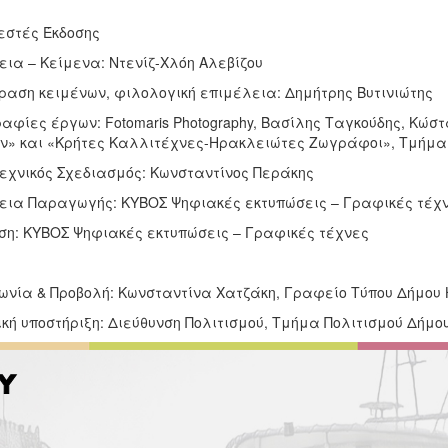
εστές Έκδοσης
εια – Κείμενα: Ντενίζ-Χλόη Αλεβίζου
αση κειμένων, φιλολογική επιμέλεια: Δημήτρης Βυτινιώτης
αφίες έργων: Fotomaris Photography, Βασίλης Ταγκούδης, Κώ
ν» και «Κρήτες Καλλιτέχνες-Ηρακλειώτες Ζωγράφοι», Τμήμα Α
εχνικός Σχεδιασμός: Κωνσταντίνος Περάκης
εια Παραγωγής: ΚΥΒΟΣ Ψηφιακές εκτυπώσεις – Γραφικές τέχ
ση: ΚΥΒΟΣ Ψηφιακές εκτυπώσεις – Γραφικές τέχνες
νωνία & Προβολή: Κωνσταντίνα Χατζάκη, Γραφείο Τύπου Δήμου
ική υποστήριξη: Διεύθυνση Πολιτισμού, Τμήμα Πολιτισμού Δήμο