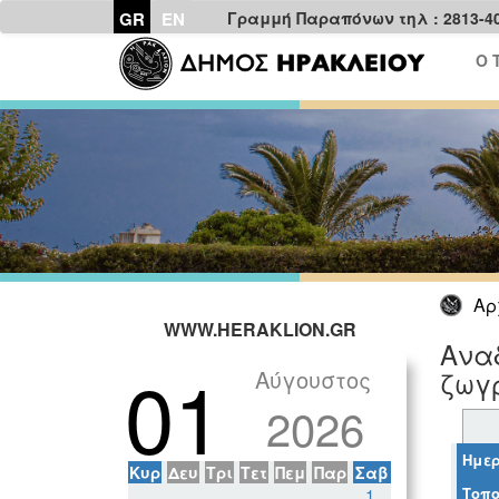
GR
EN
Γραμμή Παραπόνων τηλ : 2813-4
Ο 
Αρ
WWW.HERAKLION.GR
Ανα
01
Αύγουστος
ζωγ
2026
Ημερ
Κυρ
Δευ
Τρι
Τετ
Πεμ
Παρ
Σαβ
Τοπο
1