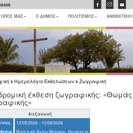
09409
ΤΟΠΟΣ ΜΑΣ
Ο ΔΗΜΟΣ
ΠΟΛΙΤΙΣΜΟΣ
ΑΝΘΕΚΤΙΚΗ
χική
Ημερολόγιο Εκδηλώσεων
Ζωγραφική
δρομική έκθεση ζωγραφικής: «Θωμάς 
ραφικής»
διεξαγωγή
/νίες
12/05/2026 - 12/09/2026
θεσία
Βασιλική Αγίου Μάρκου, Ηράκλειο