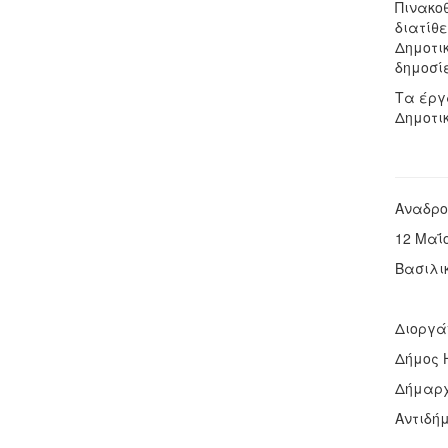
Πινακοθ
διατίθε
Δημοτικ
δημοσί
Τα έργ
Δημοτι
Αναδρο
12 Μαΐο
Βασιλι
Διοργά
Δήμος 
Δήμαρχ
Αντιδή