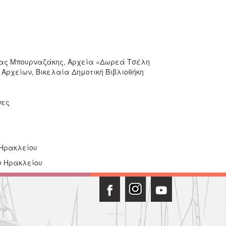
στας Μπουρναζάκης, Αρχεία «Δωρεά Τσέλη
ρχείων, Βικελαία Δημοτική Βιβλιοθήκη
νες
 Ηρακλείου
υ Ηρακλείου