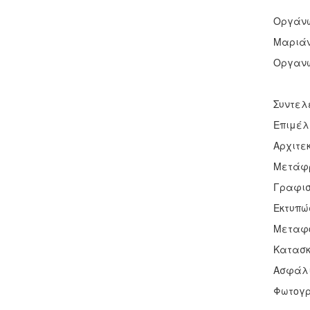
Οργάνω
Μαριάν
Οργανω
Συντελ
Επιμέλ
Αρχιτε
Μετάφρ
Γραφισ
Εκτυπώ
Μεταφο
Κατασκε
Ασφάλισ
Φωτογρά