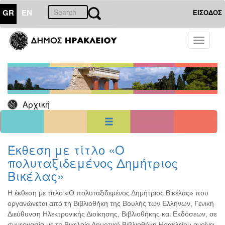
GR
EN
ΕΙΣΟΔΟΣ
29
Ιούνιος
Toggle
2026
navigati
Κυρ
Δευ
Τρι
Τετ
Πεμ
Παρ
Σαβ
1
2
3
4
5
6
7
8
9
10
11
12
13
Αρχική
14
15
16
17
18
19
20
21
22
23
24
25
26
27
28
29
30
<<
σήμερα
>>
Έκθεση με τίτλο «Ο
πολυταξιδεμένος Δημήτριος
ΗΜΕΡΟΛΟΓΙΟ
ΕΚΔΗΛΩΣΕΩΝ
Βικέλας»
Χριστούγεννα
-
Η έκθεση με τίτλο «Ο πολυταξιδεμένος Δημήτριος Βικέλας» που
Πρωτοχρονιά
οργανώνεται από τη Βιβλιοθήκη της Βουλής των Ελλήνων, Γενική
Διεύθυνση Ηλεκτρονικής Διοίκησης, Βιβλιοθήκης και Εκδόσεων, σε
Βιβλίο
συνεργασία με τη Βικελαία Δημοτική Βιβλιοθήκη Ηρακλείου ανοίγει