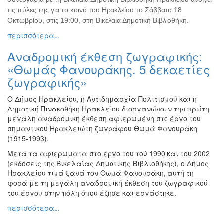
Ζωγραφική
τις πύλες της για το κοινό του Ηρακλείου το Σάββατο 18
Οκτωβρίου, στις 19:00, στη Βικελαία Δημοτική Βιβλιοθήκη.
Φωτογραφία
περισσότερα...
Τραγούδι
Αναδρομική έκθεση ζωγραφικής:
Μουσική
«Θωμάς Φανουράκης. 5 δεκαετίες
Κινηματογράφος
ζωγραφικής»
Χορός
Θέατρο
Ο Δήμος Ηρακλείου, η Αντιδημαρχία Πολιτισμού και η
Δημοτική Πινακοθήκη Ηρακλείου διοργανώνουν την πρώτη
Παζάρι
μεγάλη αναδρομική έκθεση αφιερωμένη στο έργο του
Ειδών
σημαντικού Ηρακλειώτη ζωγράφου Θωμά Φανουράκη
Συνέδρια
(1915-1993).
Ημερίδες
Μετά τα αφιερώματα στο έργο του τού 1990 και του 2002
-
(εκδόσεις της Βικελαίας Δημοτικής Βιβλιοθήκης), ο Δήμος
Διημερίδες
Ηρακλείου τιμά ξανά τον Θωμά Φανουράκη, αυτή τη
φορά με τη μεγάλη αναδρομική έκθεση του ζωγραφικού
Σεμινάρια-
του έργου στην πόλη όπου έζησε και εργάστηκε.
Διαλέξεις-
Ομιλίες
περισσότερα...
Διάφορες