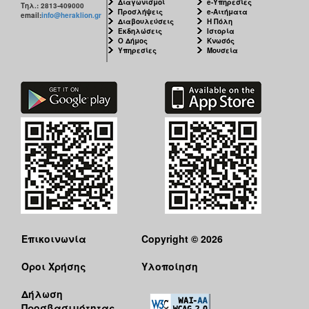
Διαγωνισμοί
e-Υπηρεσίες
Τηλ.: 2813-409000
Προσλήψεις
e-Αιτήματα
email:
info@heraklion.gr
Διαβουλεύσεις
Η Πόλη
Εκδηλώσεις
Ιστορία
Ο Δήμος
Κνωσός
Υπηρεσίες
Μουσεία
Επικοινωνία
Copyright © 2026
Όροι Χρήσης
Υλοποίηση
Δήλωση
Προσβασιμότητας