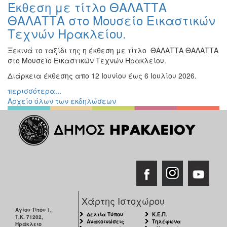
Έκθεση με τίτλο ΘΑΛΑΤΤΑ
Εκθέσεις
ΘΑΛΑΤΤΑ στο Μουσείο Εικαστικών
Εκδηλώσεις
Τεχνών Ηρακλείου.
για
Παιδιά
Ξεκινά το ταξίδι της η έκθεση με τίτλο ΘΑΛΑΤΤΑ ΘΑΛΑΤΤΑ
στο Μουσείο Εικαστικών Τεχνών Ηρακλείου.
Άλλες
Εκδηλώσεις
Διάρκεια έκθεσης απο 12 Ιουνίου έως 6 Ιουλίου 2026.
περισσότερα...
Αρχείο όλων των εκδηλώσεων
Ο
ΤΟΠΟΣ
ΜΑΣ
Ο
ΔΗΜΟΣ
ΠΟΛΙΤΙΣΜΟΣ
Χάρτης Ιστοχώρου
Αγίου Τίτου 1,
ΑΝΘΕΚΤΙΚΗ
Δελτία Τύπου
Κ.Ε.Π.
Τ.Κ. 71202,
ΠΟΛΗ
Ανακοινώσεις
Τηλέφωνα
Ηράκλειο