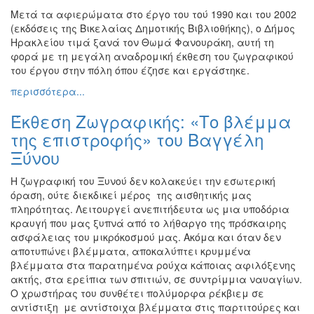
Εκθέσεις
Μετά τα αφιερώματα στο έργο του τού 1990 και του 2002
(εκδόσεις της Βικελαίας Δημοτικής Βιβλιοθήκης), ο Δήμος
Εκδηλώσεις
Ηρακλείου τιμά ξανά τον Θωμά Φανουράκη, αυτή τη
για
φορά με τη μεγάλη αναδρομική έκθεση του ζωγραφικού
Παιδιά
του έργου στην πόλη όπου έζησε και εργάστηκε.
Άλλες
περισσότερα...
Εκδηλώσεις
Έκθεση Ζωγραφικής: «Το βλέμμα
της επιστροφής» του Βαγγέλη
Ξύνου
Ο
ΤΟΠΟΣ
Η ζωγραφική του Ξυνού δεν κολακεύει την εσωτερική
ΜΑΣ
όραση, ούτε διεκδικεί μέρος της αισθητικής μας
πληρότητας. Λειτουργεί ανεπιτήδευτα ως μια υποδόρια
Ο
κραυγή που μας ξυπνά από το λήθαργο της πρόσκαιρης
ΔΗΜΟΣ
ασφάλειας του μικρόκοσμού μας. Ακόμα και όταν δεν
αποτυπώνει βλέμματα, αποκαλύπτει κρυμμένα
ΠΟΛΙΤΙΣΜΟΣ
βλέμματα στα παρατημένα ρούχα κάποιας αφιλόξενης
ακτής, στα ερείπια των σπιτιών, σε συντρίμμια ναυαγίων.
ΑΝΘΕΚΤΙΚΗ
Ο χρωστήρας του συνθέτει πολύμορφα ρέκβιεμ σε
ΠΟΛΗ
αντίστιξη με αντίστοιχα βλέμματα στις παρτιτούρες και