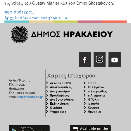
τις νότες του Gustav Mahler και του Dmitri Shostakovich.
περισσότερα...
Αρχείο όλων των εκδηλώσεων
Χάρτης Ιστοχώρου
Αγίου Τίτου 1,
Δελτία Τύπου
Κ.Ε.Π.
Τ.Κ. 71202,
Ανακοινώσεις
Τηλέφωνα
Ηράκλειο
Διαγωνισμοί
e-Υπηρεσίες
Τηλ.: 2813-409000
Προσλήψεις
e-Αιτήματα
email:
info@heraklion.gr
Διαβουλεύσεις
Η Πόλη
Εκδηλώσεις
Ιστορία
Ο Δήμος
Κνωσός
Υπηρεσίες
Μουσεία