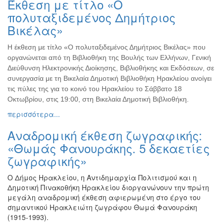
Έκθεση με τίτλο «Ο
Ζωγραφική
πολυταξιδεμένος Δημήτριος
Φωτογραφία
Βικέλας»
Τραγούδι
Η έκθεση με τίτλο «Ο πολυταξιδεμένος Δημήτριος Βικέλας» που
Μουσική
οργανώνεται από τη Βιβλιοθήκη της Βουλής των Ελλήνων, Γενική
Κινηματογράφος
Διεύθυνση Ηλεκτρονικής Διοίκησης, Βιβλιοθήκης και Εκδόσεων, σε
συνεργασία με τη Βικελαία Δημοτική Βιβλιοθήκη Ηρακλείου ανοίγει
Χορός
τις πύλες της για το κοινό του Ηρακλείου το Σάββατο 18
Θέατρο
Οκτωβρίου, στις 19:00, στη Βικελαία Δημοτική Βιβλιοθήκη.
Παζάρι
περισσότερα...
Ειδών
Αναδρομική έκθεση ζωγραφικής:
Συνέδρια
«Θωμάς Φανουράκης. 5 δεκαετίες
Ημερίδες
ζωγραφικής»
-
Διημερίδες
Ο Δήμος Ηρακλείου, η Αντιδημαρχία Πολιτισμού και η
Σεμινάρια-
Δημοτική Πινακοθήκη Ηρακλείου διοργανώνουν την πρώτη
Διαλέξεις-
μεγάλη αναδρομική έκθεση αφιερωμένη στο έργο του
Ομιλίες
σημαντικού Ηρακλειώτη ζωγράφου Θωμά Φανουράκη
(1915-1993).
Διάφορες