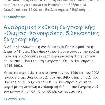
Ζωγραφική
τις πύλες της για το κοινό του Ηρακλείου το Σάββατο 18
Οκτωβρίου, στις 19:00, στη Βικελαία Δημοτική Βιβλιοθήκη.
Φωτογραφία
περισσότερα...
Τραγούδι
Αναδρομική έκθεση ζωγραφικής:
Μουσική
«Θωμάς Φανουράκης. 5 δεκαετίες
Κινηματογράφος
ζωγραφικής»
Χορός
Θέατρο
Ο Δήμος Ηρακλείου, η Αντιδημαρχία Πολιτισμού και η
Δημοτική Πινακοθήκη Ηρακλείου διοργανώνουν την πρώτη
Παζάρι
μεγάλη αναδρομική έκθεση αφιερωμένη στο έργο του
Ειδών
σημαντικού Ηρακλειώτη ζωγράφου Θωμά Φανουράκη
Συνέδρια
(1915-1993).
Ημερίδες
Μετά τα αφιερώματα στο έργο του τού 1990 και του 2002
-
(εκδόσεις της Βικελαίας Δημοτικής Βιβλιοθήκης), ο Δήμος
Διημερίδες
Ηρακλείου τιμά ξανά τον Θωμά Φανουράκη, αυτή τη
φορά με τη μεγάλη αναδρομική έκθεση του ζωγραφικού
Σεμινάρια-
του έργου στην πόλη όπου έζησε και εργάστηκε.
Διαλέξεις-
Ομιλίες
περισσότερα...
Διάφορες