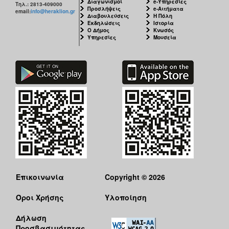
Διαγωνισμοί
e-Υπηρεσίες
Τηλ.: 2813-409000
Προσλήψεις
e-Αιτήματα
email:
info@heraklion.gr
Διαβουλεύσεις
Η Πόλη
Εκδηλώσεις
Ιστορία
Ο Δήμος
Κνωσός
Υπηρεσίες
Μουσεία
Επικοινωνία
Copyright © 2026
Όροι Χρήσης
Υλοποίηση
Δήλωση
Προσβασιμότητας