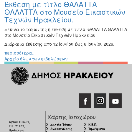
Έκθεση με τίτλο ΘΑΛΑΤΤΑ
Εκθέσεις
ΘΑΛΑΤΤΑ στο Μουσείο Εικαστικών
Εκδηλώσεις
Τεχνών Ηρακλείου.
για
Παιδιά
Ξεκινά το ταξίδι της η έκθεση με τίτλο ΘΑΛΑΤΤΑ ΘΑΛΑΤΤΑ
στο Μουσείο Εικαστικών Τεχνών Ηρακλείου.
Άλλες
Εκδηλώσεις
Διάρκεια έκθεσης απο 12 Ιουνίου έως 6 Ιουλίου 2026.
περισσότερα...
Αρχείο όλων των εκδηλώσεων
Ο
ΤΟΠΟΣ
ΜΑΣ
Ο
ΔΗΜΟΣ
ΠΟΛΙΤΙΣΜΟΣ
Χάρτης Ιστοχώρου
Αγίου Τίτου 1,
ΑΝΘΕΚΤΙΚΗ
Δελτία Τύπου
Κ.Ε.Π.
Τ.Κ. 71202,
ΠΟΛΗ
Ανακοινώσεις
Τηλέφωνα
Ηράκλειο