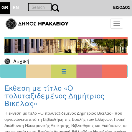
GR
EN
ΕΙΣΟΔΟΣ
30
Ιούνιος
Toggle
2026
navigati
Κυρ
Δευ
Τρι
Τετ
Πεμ
Παρ
Σαβ
1
2
3
4
5
6
7
8
9
10
11
12
13
Αρχική
14
15
16
17
18
19
20
21
22
23
24
25
26
27
28
29
30
<<
σήμερα
>>
Έκθεση με τίτλο «Ο
πολυταξιδεμένος Δημήτριος
ΗΜΕΡΟΛΟΓΙΟ
ΕΚΔΗΛΩΣΕΩΝ
Βικέλας»
Χριστούγεννα
-
Η έκθεση με τίτλο «Ο πολυταξιδεμένος Δημήτριος Βικέλας» που
Πρωτοχρονιά
οργανώνεται από τη Βιβλιοθήκη της Βουλής των Ελλήνων, Γενική
Διεύθυνση Ηλεκτρονικής Διοίκησης, Βιβλιοθήκης και Εκδόσεων, σε
Βιβλίο
συνεργασία με τη Βικελαία Δημοτική Βιβλιοθήκη Ηρακλείου ανοίγει