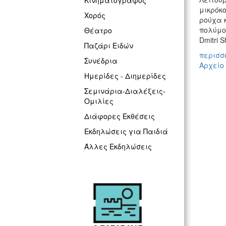
Κινηματογράφος
μικρόκ
Χορός
ρούχα 
πολύμορ
Θέατρο
Dmitri S
Παζάρι Ειδών
περισσό
Συνέδρια
Αρχείο
Ημερίδες - Διημερίδες
Σεμινάρια-Διαλέξεις-
Ομιλίες
Διάφορες Εκθέσεις
Εκδηλώσεις για Παιδιά
Άλλες Εκδηλώσεις