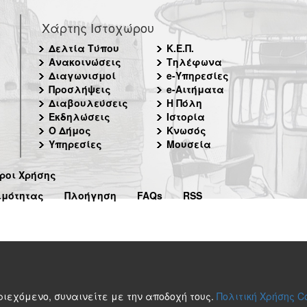
Χάρτης Ιστοχώρου
Δελτία Τύπου
Κ.Ε.Π.
Ανακοινώσεις
Τηλέφωνα
Διαγωνισμοί
e-Υπηρεσίες
Προσλήψεις
e-Αιτήματα
Διαβουλεύσεις
Η Πόλη
Εκδηλώσεις
Ιστορία
Ο Δήμος
Κνωσός
Υπηρεσίες
Μουσεία
ροι Χρήσης
ιμότητας
Πλοήγηση
FAQs
RSS
περιεχόμενο, συναινείτε με την αποδοχή τους.
Πολιτική Χρήσης C