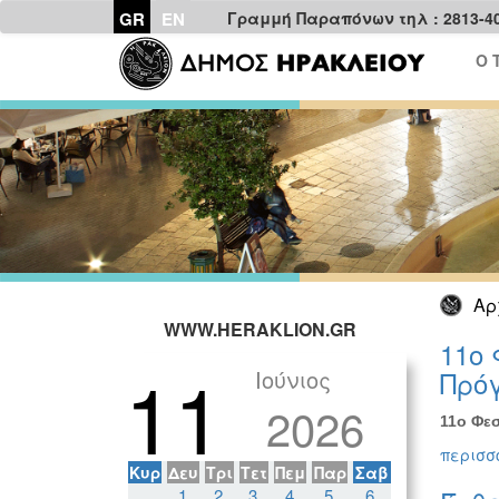
GR
EN
Γραμμή Παραπόνων τηλ : 2813-4
Ο 
Αρ
WWW.HERAKLION.GR
11ο 
11
Ιούνιος
Πρόγ
2026
11ο Φεσ
περισσό
Κυρ
Δευ
Τρι
Τετ
Πεμ
Παρ
Σαβ
1
2
3
4
5
6