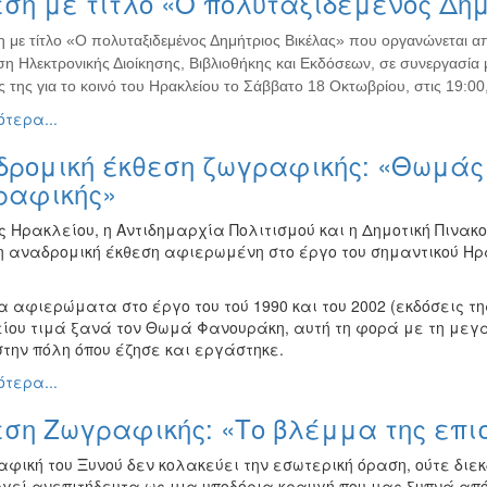
ση με τίτλο «Ο πολυταξιδεμένος Δημ
η με τίτλο «Ο πολυταξιδεμένος Δημήτριος Βικέλας» που οργανώνεται α
η Ηλεκτρονικής Διοίκησης, Βιβλιοθήκης και Εκδόσεων, σε συνεργασία μ
ς της για το κοινό του Ηρακλείου το Σάββατο 18 Οκτωβρίου, στις 19:00,
τερα...
δρομική έκθεση ζωγραφικής: «Θωμάς 
ραφικής»
ς Ηρακλείου, η Αντιδημαρχία Πολιτισμού και η Δημοτική Πινακ
 αναδρομική έκθεση αφιερωμένη στο έργο του σημαντικού Η
 αφιερώματα στο έργο του τού 1990 και του 2002 (εκδόσεις τη
ίου τιμά ξανά τον Θωμά Φανουράκη, αυτή τη φορά με τη μεγά
στην πόλη όπου έζησε και εργάστηκε.
τερα...
εση Ζωγραφικής: «Το βλέμμα της επι
φική του Ξυνού δεν κολακεύει την εσωτερική όραση, ούτε διεκ
ργεί ανεπιτήδευτα ως μια υποδόρια κραυγή που μας ξυπνά απ