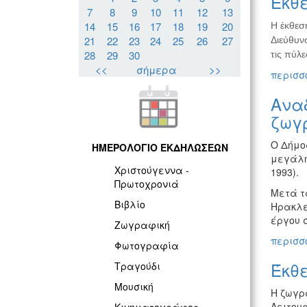
Έκθε
7
8
9
10
11
12
13
14
15
16
17
18
19
20
Η έκθεσ
21
22
23
24
25
26
27
Διεύθυνσ
28
29
30
τις πύλε
<<
σήμερα
>>
περισσό
Ανα
ζωγ
Ο Δήμο
ΗΜΕΡΟΛΟΓΙΟ ΕΚΔΗΛΩΣΕΩΝ
μεγάλη
Χριστούγεννα -
1993).
Πρωτοχρονιά
Μετά τα
Βιβλίο
Ηρακλε
έργου 
Ζωγραφική
περισσό
Φωτογραφία
Έκθ
Τραγούδι
Μουσική
Η ζωγρα
Λειτου