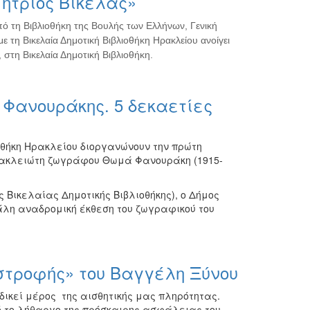
ήτριος Βικέλας»
πό τη Βιβλιοθήκη της Βουλής των Ελλήνων, Γενική
ε τη Βικελαία Δημοτική Βιβλιοθήκη Ηρακλείου ανοίγει
 στη Βικελαία Δημοτική Βιβλιοθήκη.
Φανουράκης. 5 δεκαετίες
οθήκη Ηρακλείου διοργανώνουν την πρώτη
ρακλειώτη ζωγράφου Θωμά Φανουράκη (1915-
ς Βικελαίας Δημοτικής Βιβλιοθήκης), ο Δήμος
λη αναδρομική έκθεση του ζωγραφικού του
στροφής» του Βαγγέλη Ξύνου
δικεί μέρος της αισθητικής μας πληρότητας.
ό το λήθαργο της πρόσκαιρης ασφάλειας του