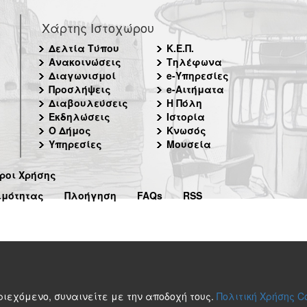
Χάρτης Ιστοχώρου
Δελτία Τύπου
Κ.Ε.Π.
Ανακοινώσεις
Τηλέφωνα
Διαγωνισμοί
e-Υπηρεσίες
Προσλήψεις
e-Αιτήματα
Διαβουλεύσεις
Η Πόλη
Εκδηλώσεις
Ιστορία
Ο Δήμος
Κνωσός
Υπηρεσίες
Μουσεία
ροι Χρήσης
ιμότητας
Πλοήγηση
FAQs
RSS
περιεχόμενο, συναινείτε με την αποδοχή τους.
Πολιτική Χρήσης C