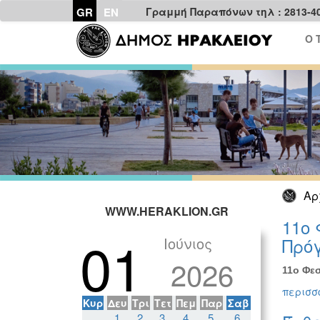
GR
EN
Γραμμή Παραπόνων τηλ : 2813-4
Ο 
Αρ
WWW.HERAKLION.GR
11ο 
01
Ιούνιος
Πρόγ
2026
11ο Φεσ
περισσό
Κυρ
Δευ
Τρι
Τετ
Πεμ
Παρ
Σαβ
1
2
3
4
5
6