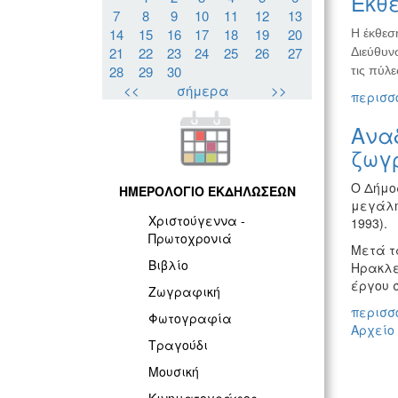
Έκθε
7
8
9
10
11
12
13
14
15
16
17
18
19
20
Η έκθεσ
21
22
23
24
25
26
27
Διεύθυνσ
28
29
30
τις πύλε
<<
σήμερα
>>
περισσό
Ανα
ζωγ
Ο Δήμο
ΗΜΕΡΟΛΟΓΙΟ ΕΚΔΗΛΩΣΕΩΝ
μεγάλη
Χριστούγεννα -
1993).
Πρωτοχρονιά
Μετά τα
Βιβλίο
Ηρακλε
έργου 
Ζωγραφική
περισσό
Φωτογραφία
Αρχείο
Τραγούδι
Μουσική