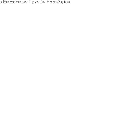
ίο Εικαστικών Τεχνών Ηρακλείου.