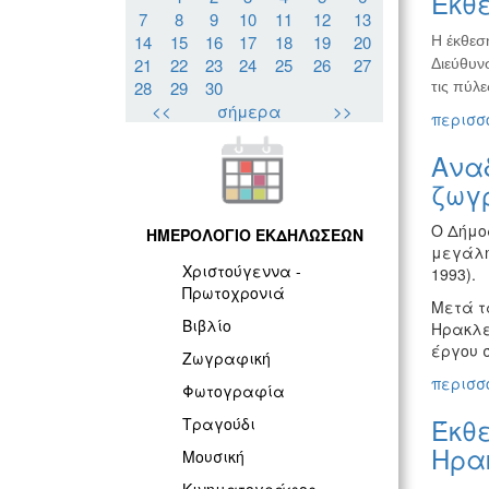
Έκθε
7
8
9
10
11
12
13
14
15
16
17
18
19
20
Η έκθεσ
21
22
23
24
25
26
27
Διεύθυνσ
28
29
30
τις πύλε
<<
σήμερα
>>
περισσό
Ανα
ζωγ
Ο Δήμο
ΗΜΕΡΟΛΟΓΙΟ ΕΚΔΗΛΩΣΕΩΝ
μεγάλη
Χριστούγεννα -
1993).
Πρωτοχρονιά
Μετά τα
Βιβλίο
Ηρακλε
έργου 
Ζωγραφική
περισσό
Φωτογραφία
Έκθ
Τραγούδι
Ηρα
Μουσική