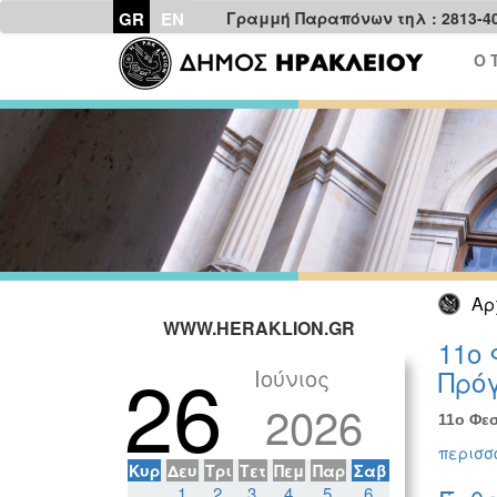
GR
EN
Γραμμή Παραπόνων τηλ : 2813-4
Ο 
Αρ
WWW.HERAKLION.GR
11ο 
26
Ιούνιος
Πρόγ
2026
11ο Φεσ
περισσό
Κυρ
Δευ
Τρι
Τετ
Πεμ
Παρ
Σαβ
1
2
3
4
5
6