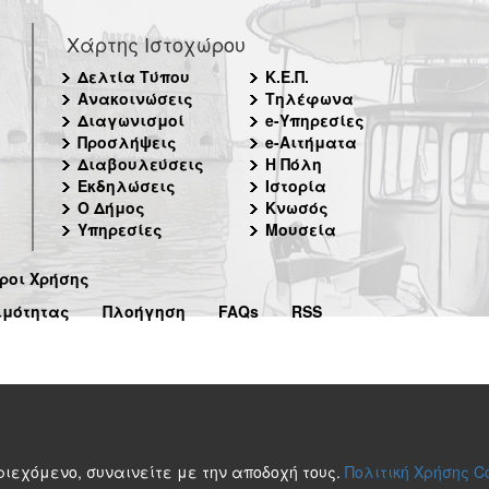
Χάρτης Ιστοχώρου
Δελτία Τύπου
Κ.Ε.Π.
Ανακοινώσεις
Τηλέφωνα
Διαγωνισμοί
e-Υπηρεσίες
Προσλήψεις
e-Αιτήματα
Διαβουλεύσεις
Η Πόλη
Εκδηλώσεις
Ιστορία
Ο Δήμος
Κνωσός
Υπηρεσίες
Μουσεία
ροι Χρήσης
ιμότητας
Πλοήγηση
FAQs
RSS
περιεχόμενο, συναινείτε με την αποδοχή τους.
Πολιτική Χρήσης C