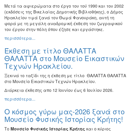
Εκθέσεις
Μετά τα αφιερώματα στο έργο του τού 1990 και του 2002
(εκδόσεις της Βικελαίας Δημοτικής Βιβλιοθήκης), ο Δήμος
Εκδηλώσεις
Ηρακλείου τιμά ξανά τον Θωμά Φανουράκη, αυτή τη
για
φορά με τη μεγάλη αναδρομική έκθεση του ζωγραφικού
Παιδιά
του έργου στην πόλη όπου έζησε και εργάστηκε.
Άλλες
περισσότερα...
Εκδηλώσεις
Έκθεση με τίτλο ΘΑΛΑΤΤΑ
ΘΑΛΑΤΤΑ στο Μουσείο Εικαστικών
Τεχνών Ηρακλείου.
Ο
ΤΟΠΟΣ
Ξεκινά το ταξίδι της η έκθεση με τίτλο ΘΑΛΑΤΤΑ ΘΑΛΑΤΤΑ
ΜΑΣ
στο Μουσείο Εικαστικών Τεχνών Ηρακλείου.
Διάρκεια έκθεσης απο 12 Ιουνίου έως 6 Ιουλίου 2026.
Ο
ΔΗΜΟΣ
περισσότερα...
ΠΟΛΙΤΙΣΜΟΣ
Ο κόσμος γύρω μας-2026 ξανά στο
Μουσείο Φυσικής Ιστορίας Κρήτης!
ΑΝΘΕΚΤΙΚΗ
ΠΟΛΗ
Το
Μουσείο Φυσικής Ιστορίας Κρήτης
και ο κύριος