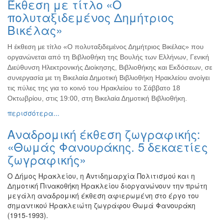
Έκθεση με τίτλο «Ο
Ζωγραφική
πολυταξιδεμένος Δημήτριος
Φωτογραφία
Βικέλας»
Τραγούδι
Η έκθεση με τίτλο «Ο πολυταξιδεμένος Δημήτριος Βικέλας» που
Μουσική
οργανώνεται από τη Βιβλιοθήκη της Βουλής των Ελλήνων, Γενική
Κινηματογράφος
Διεύθυνση Ηλεκτρονικής Διοίκησης, Βιβλιοθήκης και Εκδόσεων, σε
συνεργασία με τη Βικελαία Δημοτική Βιβλιοθήκη Ηρακλείου ανοίγει
Χορός
τις πύλες της για το κοινό του Ηρακλείου το Σάββατο 18
Θέατρο
Οκτωβρίου, στις 19:00, στη Βικελαία Δημοτική Βιβλιοθήκη.
Παζάρι
περισσότερα...
Ειδών
Αναδρομική έκθεση ζωγραφικής:
Συνέδρια
«Θωμάς Φανουράκης. 5 δεκαετίες
Ημερίδες
ζωγραφικής»
-
Διημερίδες
Ο Δήμος Ηρακλείου, η Αντιδημαρχία Πολιτισμού και η
Σεμινάρια-
Δημοτική Πινακοθήκη Ηρακλείου διοργανώνουν την πρώτη
Διαλέξεις-
μεγάλη αναδρομική έκθεση αφιερωμένη στο έργο του
Ομιλίες
σημαντικού Ηρακλειώτη ζωγράφου Θωμά Φανουράκη
(1915-1993).
Διάφορες