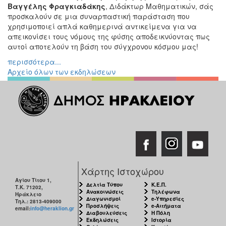
Βαγγέλης Φραγκιαδάκης
, Διδάκτωρ Μαθηματικών, σάς
προσκαλούν σε μια συναρπαστική παράσταση που
χρησιμοποιεί απλά καθημερινά αντικείμενα για να
απεικονίσει τους νόμους της φύσης αποδεικνύοντας πως
αυτοί αποτελούν τη βάση του σύγχρονου κόσμου μας!
περισσότερα...
Αρχείο όλων των εκδηλώσεων
Χάρτης Ιστοχώρου
Αγίου Τίτου 1,
Δελτία Τύπου
Κ.Ε.Π.
Τ.Κ. 71202,
Ανακοινώσεις
Τηλέφωνα
Ηράκλειο
Διαγωνισμοί
e-Υπηρεσίες
Τηλ.: 2813-409000
Προσλήψεις
e-Αιτήματα
email:
info@heraklion.gr
Διαβουλεύσεις
Η Πόλη
Εκδηλώσεις
Ιστορία