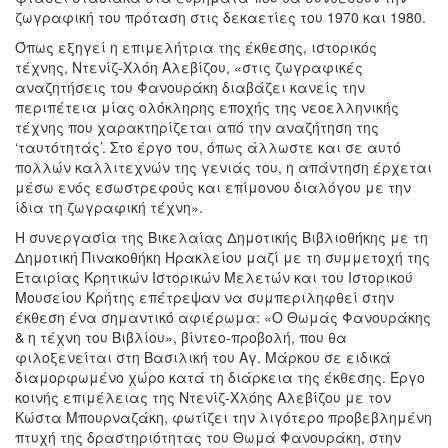
ζωγραφική του πρόταση στις δεκαετίες του 1970 και 1980.
Όπως εξηγεί η επιμελήτρια της έκθεσης, ιστορικός
τέχνης, Ντενίζ-Χλόη Αλεβίζου, «στις ζωγραφικές
αναζητήσεις του Φανουράκη διαβάζει κανείς την
περιπέτεια μίας ολόκληρης εποχής της νεοελληνικής
τέχνης που χαρακτηρίζεται από την αναζήτηση της
‘ταυτότητάς’. Στο έργο του, όπως άλλωστε και σε αυτό
πολλών καλλιτεχνών της γενιάς του, η απάντηση έρχεται
μέσω ενός εσωστρεφούς και επίμονου διαλόγου με την
ίδια τη ζωγραφική τέχνη».
Η συνεργασία της Βικελαίας Δημοτικής Βιβλιοθήκης με τη
Δημοτική Πινακοθήκη Ηρακλείου μαζί με τη συμμετοχή της
Εταιρίας Κρητικών Ιστορικών Μελετών και του Ιστορικού
Μουσείου Κρήτης επέτρεψαν να συμπεριληφθεί στην
έκθεση ένα σημαντικό αφιέρωμα: «Ο Θωμάς Φανουράκης
& η τέχνη του Βιβλίου», βίντεο-προβολή, που θα
φιλοξενείται στη Βασιλική του Αγ. Μάρκου σε ειδικά
διαμορφωμένο χώρο κατά τη διάρκεια της έκθεσης. Έργο
κοινής επιμέλειας της Ντενίζ-Χλόης Αλεβίζου με τον
Κώστα Μπουρναζάκη, φωτίζει την λιγότερο προβεβλημένη
πτυχή της δραστηριότητας του Θωμά Φανουράκη, στην