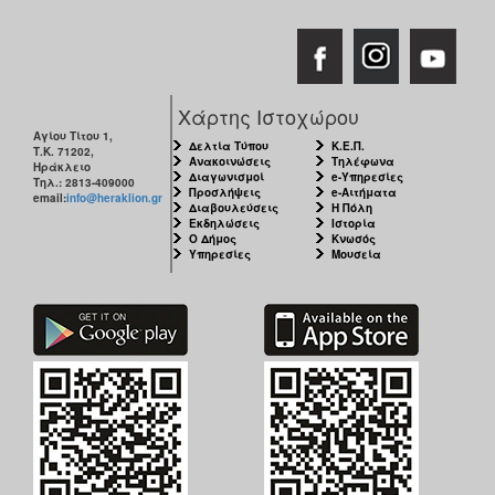
Χάρτης Ιστοχώρου
Αγίου Τίτου 1,
Δελτία Τύπου
Κ.Ε.Π.
Τ.Κ. 71202,
Ανακοινώσεις
Τηλέφωνα
Ηράκλειο
Διαγωνισμοί
e-Υπηρεσίες
Τηλ.: 2813-409000
Προσλήψεις
e-Αιτήματα
email:
info@heraklion.gr
Διαβουλεύσεις
Η Πόλη
Εκδηλώσεις
Ιστορία
Ο Δήμος
Κνωσός
Υπηρεσίες
Μουσεία