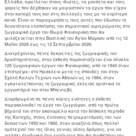
Ελλάδα, οφείλεται στους ιδιώτες, τα μουσεία και τους
φορείς που δέχθηκαν να μοιραστούν τα έργα που είχαν
στην κατοχή τους και στις συλλογές τους με το ευρύτερο
κοινό. Είναι οι παραχωρήσεις τους αυτές που έδωσαν τη
δυνατότητα υλοποίησης του σημαντικού αφιερώματος στο
ζωγραφικό έργο του Θωμά Φανουράκη που θα
φιλοξενείται στην Βασιλική του Αγίου Μάρκου από τις 12
Μαΐου 2026 έως τις 12 Σεπτεμβρίου 2026.
Διατρέχοντας πέντε δεκαετίες της ζωγραφικής του
δραστηριότητας, στην έκθεση παρουσιάζεται ένα σύνολο
125 ζωγραφικών έργων του Φανουράκη, από το 1940 όταν
επιστρέφει στο Ηράκλειο μετά τις σπουδές του στην
Σχολή Καλών Τεχνών των Αθηνών ως το 1984, όταν
εγκαταλείποντας τη ζωγραφική, έκλεισε οριστικά το
εργαστήριό του στου Μπεντεβή.
Διαρθρωμένη σε πέντε κύριες ενότητες η έκθεση
παρακολουθεί το έργο του ζωγράφου, από τα πρώτα
βήματά του στην ακουαρέλα κατά την δύσκολη περίοδο
της Κατοχής, στους έντονους πειραματισμούς του των
δεκαετιών 1950 και 1960, όταν αναζητά όπως πολλοί
ομότεχνοί του της ίδιας γενιάς νέους δρόμους, για να
φτάσει σταδιακά στα ευρήματα που θα συνθέσουν την