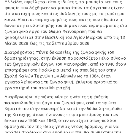
Ελλάδα, οφείλεται στους ιδιώτες, τα μουσεία και τους
φορείς που δέχθηκαν να μοιραστούν τα έργα που είχαν
στην κατοχή τους και στις συλλογές τους με το ευρύτερο
κοινό. Είναι οι παραχωρήσεις τους αυτές που έδωσαν τη
δυνατότητα υλοποίησης του σημαντικού αφιερώματος στο
ζωγραφικό έργο του Θωμά Φανουράκη που θα
φιλοξενείται στην Βασιλική του Αγίου Μάρκου από τις 12
Μαΐου 2026 έως τις 12 Σεπτεμβρίου 2026.
Διατρέχοντας πέντε δεκαετίες της ζωγραφικής του
δραστηριότητας, στην έκθεση παρουσιάζεται ένα σύνολο
125 ζωγραφικών έργων του Φανουράκη, από το 1940 όταν
επιστρέφει στο Ηράκλειο μετά τις σπουδές του στην
Σχολή Καλών Τεχνών των Αθηνών ως το 1984, όταν
εγκαταλείποντας τη ζωγραφική, έκλεισε οριστικά το
εργαστήριό του στου Μπεντεβή.
Διαρθρωμένη σε πέντε κύριες ενότητες η έκθεση
παρακολουθεί το έργο του ζωγράφου, από τα πρώτα
βήματά του στην ακουαρέλα κατά την δύσκολη περίοδο
της Κατοχής, στους έντονους πειραματισμούς του των
δεκαετιών 1950 και 1960, όταν αναζητά όπως πολλοί
ομότεχνοί του της ίδιας γενιάς νέους δρόμους, για να
φτάσει σταδιακά στα ευρήματα που θα συνθέσουν την