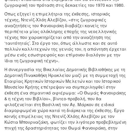
ζωγραφική του πρόταση στις δεκαετίες του 1970 και 1980.
Όπως εξηγεί η επιμελήτρια της έκθεσης, ιστορικός
τέχνης, Ντενίζ-Χλόη Αλεβίζου, «στις ζωγραφικές
αναζητήσεις του Φανουράκη διαβάζει κανείς την
περιπέτεια μίας ολόκληρης εποχής της νεοελληνικής
τέχνης που χαρακτηρίζεται από την αναζήτηση της
‘ταυτότητάς’. Στο έργο του, όπως άλλωστε και σε αυτό
πολλών καλλιτεχνών της γενιάς του, η απάντηση έρχεται
μέσω ενός εσωστρεφούς και επίμονου διαλόγου με την
ίδια τη ζωγραφική τέχνη».
Η συνεργασία της Βικελαίας Δημοτικής Βιβλιοθήκης με τη
Δημοτική Πινακοθήκη Ηρακλείου μαζί με τη συμμετοχή της
Εταιρίας Κρητικών Ιστορικών Μελετών και του Ιστορικού
Μουσείου Κρήτης επέτρεψαν να συμπεριληφθεί στην
έκθεση ένα σημαντικό αφιέρωμα: «Ο Θωμάς Φανουράκης
& η τέχνη του Βιβλίου», βίντεο-προβολή, που θα
φιλοξενείται στη Βασιλική του Αγ. Μάρκου σε ειδικά
διαμορφωμένο χώρο κατά τη διάρκεια της έκθεσης. Έργο
κοινής επιμέλειας της Ντενίζ-Χλόης Αλεβίζου με τον
Κώστα Μπουρναζάκη, φωτίζει την λιγότερο προβεβλημένη
πτυχή της δραστηριότητας του Θωμά Φανουράκη, στην