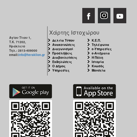
Χάρτης Ιστοχώρου
Αγίου Τίτου 1,
Δελτία Τύπου
Κ.Ε.Π.
Τ.Κ. 71202,
Ανακοινώσεις
Τηλέφωνα
Ηράκλειο
Διαγωνισμοί
e-Υπηρεσίες
Τηλ.: 2813-409000
Προσλήψεις
e-Αιτήματα
email:
info@heraklion.gr
Διαβουλεύσεις
Η Πόλη
Εκδηλώσεις
Ιστορία
Ο Δήμος
Κνωσός
Υπηρεσίες
Μουσεία