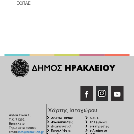
ΕΟΠΑΕ
Χάρτης Ιστοχώρου
Αγίου Τίτου 1,
Δελτία Τύπου
Κ.Ε.Π.
Τ.Κ. 71202,
Ανακοινώσεις
Τηλέφωνα
Ηράκλειο
Διαγωνισμοί
e-Υπηρεσίες
Τηλ.: 2813-409000
Προσλήψεις
e-Αιτήματα
email:
info@heraklion.gr