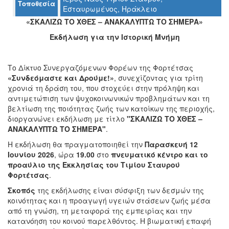
Τοποθεσία
Εσταυρωμένος, Ηράκλειο
«ΣΚΑΛΙΖΩ ΤΟ ΧΘΕΣ – ΑΝΑΚΑΛΥΠΤΩ ΤΟ ΣΗΜΕΡΑ»
Ο
Εκδήλωση για την Ιστορική Μνήμη
ΤΟΠΟΣ
ΜΑΣ
Το Δίκτυο Συνεργαζόμενων Φορέων της Φορτέτσας
Ο
«Συνδεόμαστε και Δρούμε!»
, συνεχίζοντας για τρίτη
ΔΗΜΟΣ
χρονιά τη δράση του, που στοχεύει στην πρόληψη και
αντιμετώπιση των ψυχοκοινωνικών προβλημάτων και τη
ΠΟΛΙΤΙΣΜΟΣ
βελτίωση της ποιότητας ζωής των κατοίκων της περιοχής,
διοργανώνει εκδήλωση με τίτλο
"ΣΚΑΛΙΖΩ ΤΟ ΧΘΕΣ –
ΑΝΘΕΚΤΙΚΗ
ΑΝΑΚΑΛΥΠΤΩ ΤΟ ΣΗΜΕΡΑ"
.
ΠΟΛΗ
Η εκδήλωση θα πραγματοποιηθεί την
Παρασκευή 12
Ιουνίου 2026
, ώρα
19.00
στο
πνευματικό κέντρο και το
προαύλιο της Εκκλησίας του Τιμίου Σταυρού
Φορτέτσας
.
Σκοπός
της εκδήλωσης είναι σύσφιξη των δεσμών της
κοινότητας και η προαγωγή υγειών στάσεων ζωής μέσα
από τη γνώση, τη μεταφορά της εμπειρίας και την
κατανόηση του κοινού παρελθόντος. Η βιωματική επαφή