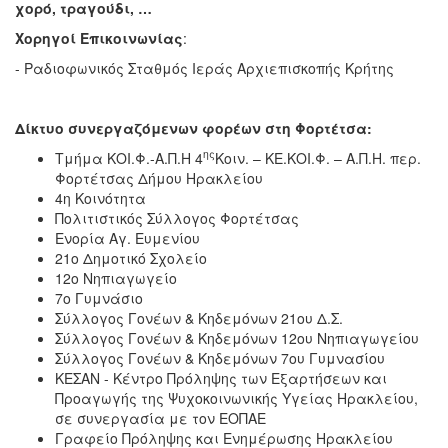
χορό, τραγούδι, …
Χορηγοί Επικοινωνίας
:
- Ραδιοφωνικός Σταθμός Ιεράς Αρχιεπισκοπής Κρήτης
Δίκτυο συνεργαζόμενων φορέων στη Φορτέτσα:
ης
Τμήμα ΚΟΙ.Φ.-Α.Π.Η 4
Κοιν. – ΚΕ.ΚΟΙ.Φ. – Α.Π.Η. περ.
Φορτέτσας Δήμου Ηρακλείου
4η Κοινότητα
Πολιτιστικός Σύλλογος Φορτέτσας
Ενορία Αγ. Ευμενίου
21ο Δημοτικό Σχολείο
12ο Νηπιαγωγείο
7ο Γυμνάσιο
Σύλλογος Γονέων & Κηδεμόνων 21ου Δ.Σ.
Σύλλογος Γονέων & Κηδεμόνων 12ου Νηπιαγωγείου
Σύλλογος Γονέων & Κηδεμόνων 7ου Γυμνασίου
ΚΕΣΑΝ - Κέντρο Πρόληψης των Εξαρτήσεων και
Προαγωγής της Ψυχοκοινωνικής Υγείας Ηρακλείου,
σε συνεργασία με τον ΕΟΠΑΕ
Γραφείο Πρόληψης και Ενημέρωσης Ηρακλείου